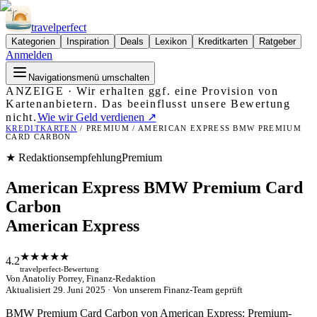
travel
perfect
Kategorien
Inspiration
Deals
Lexikon
Kreditkarten
Ratgeber
Anmelden
Navigationsmenü umschalten
ANZEIGE · Wir erhalten ggf. eine Provision von
Kartenanbietern. Das beeinflusst unsere Bewertung
nicht.
Wie wir Geld verdienen ↗
KREDITKARTEN
/
PREMIUM
/
AMERICAN EXPRESS BMW PREMIUM
CARD CARBON
Premium
★ Redaktionsempfehlung
American Express BMW Premium Card
Carbon
American Express
★
★
★
★
★
4.2
travelperfect-Bewertung
Von
Anatoliy Porrey
,
Finanz-Redaktion
Aktualisiert 29. Juni 2025 ·
Von unserem Finanz-Team geprüft
BMW Premium Card Carbon von American Express: Premium-