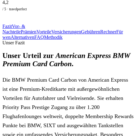
4,2
/ 5 · travelperfect
Fazit
Vor- &
Nachteile
Prämien
Vorteile
Versicherungen
Gebühren
Rechner
Für
wen
Alternativen
FAQ
Methodik
Unser Fazit
Unser Urteil zur
American Express BMW
Premium Card Carbon
.
Die BMW Premium Card Carbon von American Express
ist eine Premium-Kreditkarte mit außergewöhnlichen
Vorteilen für Autofahrer und Vielreisende. Sie erhalten
Priority Pass Prestige Zugang zu über 1.200
Flughafenlounges weltweit, doppelte Membership Rewards
Punkte bei BMW, SIXT und ausgewählten Tankstellen
sowie ein umfassendes Versicherungspaket. Besonders