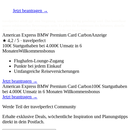
Jetzt beantragen
→
travelperfect erhält ggf. eine Vergütung, wenn dein Antrag genehmigt wird. Dies beeinflusst
unsere redaktionellen Bewertungen nicht. Es gelten die Konditionen des Anbieters; aktuelle
Zinsen, Gebühren und Bedingungen findest du auf dessen Website.
American Express BMW Premium Card Carbon
Anzeige
★
4,2 / 5
· travelperfect
100€ Startguthaben bei 4.000€ Umsatz in 6
Monaten
Willkommensbonus
Flughafen-Lounge-Zugang
Punkte bei jedem Einkauf
Umfangreiche Reiseversicherungen
Jetzt beantragen
→
American Express BMW Premium Card Carbon
100€ Startguthaben
bei 4.000€ Umsatz in 6 Monaten
Willkommensbonus
Jetzt beantragen
→
Werde Teil der travelperfect Community
Erhalte exklusive Deals, wöchentliche Inspiration und Planungstipps
direkt in dein Postfach.