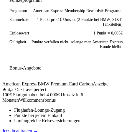
Punkteprogramm
Programm
American Express Membership Rewards® Programm
Sammelrate
1 Punkt pro 1€ Umsatz (2 Punkte bei BMW, SIXT,
Tankstellen)
Einlösewert
1 Punkt = 0,005€
Gültigkeit
Punkte verfallen nicht, solange man American Express
Kunde bleibt.
Bonus-Angebote
American Express BMW Premium Card Carbon
Anzeige
★
4,2 / 5
· travelperfect
100€ Startguthaben bei 4.000€ Umsatz in 6
Monaten
Willkommensbonus
Flughafen-Lounge-Zugang
Punkte bei jedem Einkauf
Umfangreiche Reiseversicherungen
Jetzt beantragen
→