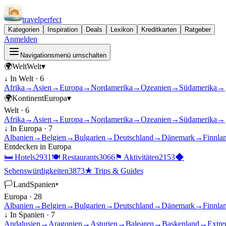
travel
perfect
Kategorien
Inspiration
Deals
Lexikon
Kreditkarten
Ratgeber
Anmelden
Navigationsmenü umschalten
🌍
Welt
Welt
▾
↓ In
Welt
·
6
Afrika
→
Asien
→
Europa
→
Nordamerika
→
Ozeanien
→
Südamerika
→
🌍
Kontinent
Europa
▾
Welt
·
6
Afrika
→
Asien
→
Europa
→
Nordamerika
→
Ozeanien
→
Südamerika
→
↓ In
Europa
·
7
Albanien
→
Belgien
→
Bulgarien
→
Deutschland
→
Dänemark
→
Finnla
Entdecken in
Europa
🛏
Hotels
2931
🍽
Restaurants
3066
⚑
Aktivitäten
2153
◆
Sehenswürdigkeiten
3873
★
Trips & Guides
🏳
Land
Spanien
▾
Europa
·
28
Albanien
→
Belgien
→
Bulgarien
→
Deutschland
→
Dänemark
→
Finnla
↓ In
Spanien
·
7
Andalusien
→
Aragonien
→
Asturien
→
Balearen
→
Baskenland
→
Extre