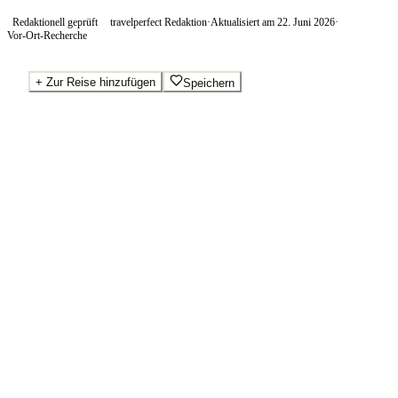
Redaktionell geprüft
travelperfect Redaktion
·
Aktualisiert am
22. Juni 2026
·
Vor-Ort-Recherche
+
Zur Reise hinzufügen
Speichern
Beste Preise · Anbieter vergleichen
Wo Sie buchen.
Booking.com