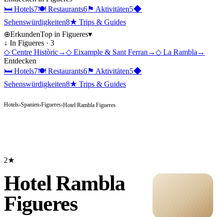
🛏
Hotels
7
🍽
Restaurants
6
⚑
Aktivitäten
5
◆
Sehenswürdigkeiten
8
★
Trips & Guides
⊕
Erkunden
Top in
Figueres
▾
↓ In
Figueres
·
3
◇
Centre Històric
→
◇
Eixample & Sant Ferran
→
◇
La Rambla
→
Entdecken
🛏
Hotels
7
🍽
Restaurants
6
⚑
Aktivitäten
5
◆
Sehenswürdigkeiten
8
★
Trips & Guides
Hotels
Spanien
Figueres
›
›
›
Hotel Rambla Figueres
2★
Hotel Rambla
Figueres