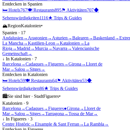
Entdecken in
Spanien
🛏
Hotels
767
🍽
Restaurants
895
⚑
Aktivitäten
707
◆
Sehenswürdigkeiten
1116
★
Trips & Guides
🏔
Region
Katalonien
▾
Spanien
·
17
Andalusien
→
Aragonien
→
Asturien
→
Balearen
→
Baskenland
→
Extre
La Mancha
→
Kastilien-Leon
→
Katalonien
→
La
Rioja
→
Madrid
→
Murcia
→
Navarra
→
Valencianische
Gemeinschaft
→
↓ In
Katalonien
·
7
Barcelona
→
Cadaques
→
Figueres
→
Girona
→
Lloret de
Mar
→
Salou
→
Sitges
→
Entdecken in
Katalonien
🛏
Hotels
59
🍽
Restaurants
64
⚑
Aktivitäten
53
◆
Sehenswürdigkeiten
86
★
Trips & Guides
🏙
Sie sind hier ·
Stadt
Figueres
▾
Katalonien
·
9
Barcelona
→
Cadaques
→
Figueres
●
Girona
→
Lloret de
Mar
→
Salou
→
Sitges
→
Tarragona
→
Tossa de Mar
→
↓ In
Figueres
·
3
Centre Històric
→
Eixample & Sant Ferran
→
La Rambla
→
Entdecken in
Figueres