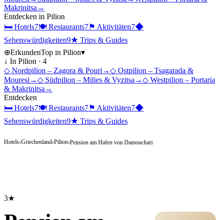
Makrinitsa
→
Entdecken in
Pilion
🛏
Hotels
7
🍽
Restaurants
7
⚑
Aktivitäten
7
◆
Sehenswürdigkeiten
9
★
Trips & Guides
⊕
Erkunden
Top in
Pilion
▾
↓ In
Pilion
·
4
◇
Nordpilion – Zagora & Pouri
→
◇
Ostpilion – Tsagarada &
Mouresi
→
◇
Südpilion – Milies & Vyzitsa
→
◇
Westpilion – Portaria
& Makrinitsa
→
Entdecken
🛏
Hotels
7
🍽
Restaurants
7
⚑
Aktivitäten
7
◆
Sehenswürdigkeiten
9
★
Trips & Guides
Hotels
Griechenland
Pilion
›
›
›
Pension am Hafen von Damouchari
3★