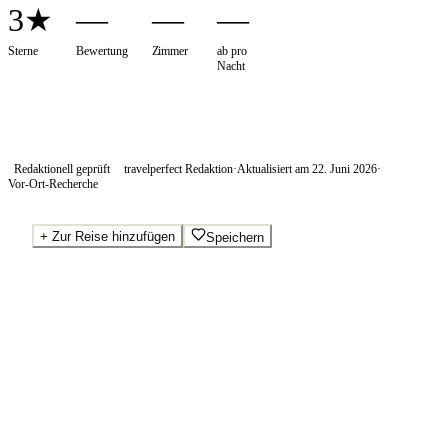
3★
—
—
—
Sterne
Bewertung
Zimmer
ab pro
Nacht
Redaktionell geprüft
travelperfect Redaktion
·
Aktualisiert am
22. Juni 2026
·
Vor-Ort-Recherche
+
Zur Reise hinzufügen
Speichern
Beste Preise · Anbieter vergleichen
Wo Sie buchen.