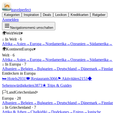
travel
perfect
Kategorien
Inspiration
Deals
Lexikon
Kreditkarten
Ratgeber
Anmelden
Navigationsmenü umschalten
🌍
Welt
Welt
▾
↓ In
Welt
·
6
Afrika
→
Asien
→
Europa
→
Nordamerika
→
Ozeanien
→
Südamerika
→
🌍
Kontinent
Europa
▾
Welt
·
6
Afrika
→
Asien
→
Europa
→
Nordamerika
→
Ozeanien
→
Südamerika
→
↓ In
Europa
·
7
Albanien
→
Belgien
→
Bulgarien
→
Deutschland
→
Dänemark
→
Finnla
Entdecken in
Europa
🛏
Hotels
2931
🍽
Restaurants
3066
⚑
Aktivitäten
2153
◆
Sehenswürdigkeiten
3873
★
Trips & Guides
🏳
Land
Griechenland
▾
Europa
·
28
Albanien
→
Belgien
→
Bulgarien
→
Deutschland
→
Dänemark
→
Finnla
↓ In
Griechenland
·
7
Attika & Athen
→
Chalkidiki
→
Dodekanes
→
Epirus
→
Ionische