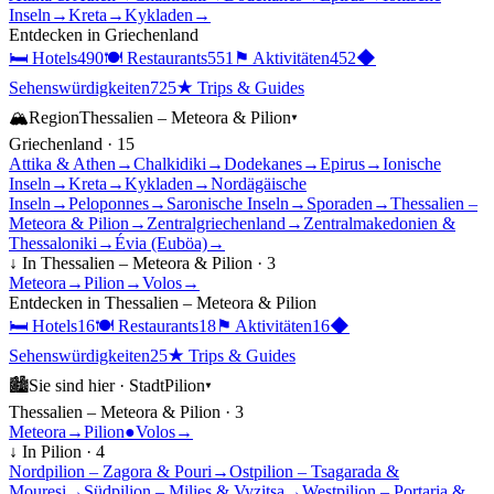
Inseln
→
Kreta
→
Kykladen
→
Entdecken in
Griechenland
🛏
Hotels
490
🍽
Restaurants
551
⚑
Aktivitäten
452
◆
Sehenswürdigkeiten
725
★
Trips & Guides
🏔
Region
Thessalien – Meteora & Pilion
▾
Griechenland
·
15
Attika & Athen
→
Chalkidiki
→
Dodekanes
→
Epirus
→
Ionische
Inseln
→
Kreta
→
Kykladen
→
Nordägäische
Inseln
→
Peloponnes
→
Saronische Inseln
→
Sporaden
→
Thessalien –
Meteora & Pilion
→
Zentralgriechenland
→
Zentralmakedonien &
Thessaloniki
→
Évia (Euböa)
→
↓ In
Thessalien – Meteora & Pilion
·
3
Meteora
→
Pilion
→
Volos
→
Entdecken in
Thessalien – Meteora & Pilion
🛏
Hotels
16
🍽
Restaurants
18
⚑
Aktivitäten
16
◆
Sehenswürdigkeiten
25
★
Trips & Guides
🏙
Sie sind hier ·
Stadt
Pilion
▾
Thessalien – Meteora & Pilion
·
3
Meteora
→
Pilion
●
Volos
→
↓ In
Pilion
·
4
Nordpilion – Zagora & Pouri
→
Ostpilion – Tsagarada &
Mouresi
→
Südpilion – Milies & Vyzitsa
→
Westpilion – Portaria &