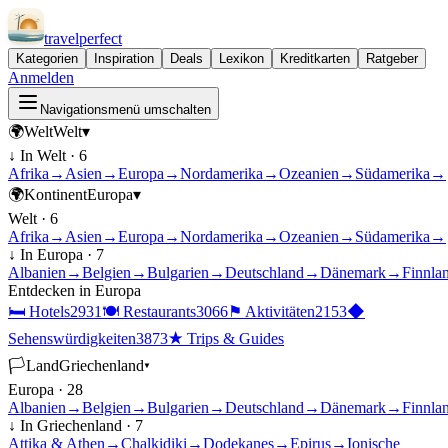
travel
perfect
Kategorien
Inspiration
Deals
Lexikon
Kreditkarten
Ratgeber
Anmelden
Navigationsmenü umschalten
🌍
Welt
Welt
▾
↓ In
Welt
·
6
Afrika
→
Asien
→
Europa
→
Nordamerika
→
Ozeanien
→
Südamerika
→
🌍
Kontinent
Europa
▾
Welt
·
6
Afrika
→
Asien
→
Europa
→
Nordamerika
→
Ozeanien
→
Südamerika
→
↓ In
Europa
·
7
Albanien
→
Belgien
→
Bulgarien
→
Deutschland
→
Dänemark
→
Finnla
Entdecken in
Europa
🛏
Hotels
2931
🍽
Restaurants
3066
⚑
Aktivitäten
2153
◆
Sehenswürdigkeiten
3873
★
Trips & Guides
🏳
Land
Griechenland
▾
Europa
·
28
Albanien
→
Belgien
→
Bulgarien
→
Deutschland
→
Dänemark
→
Finnla
↓ In
Griechenland
·
7
Attika & Athen
→
Chalkidiki
→
Dodekanes
→
Epirus
→
Ionische