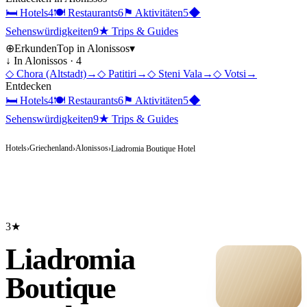
🛏
Hotels
4
🍽
Restaurants
6
⚑
Aktivitäten
5
◆
Sehenswürdigkeiten
9
★
Trips & Guides
⊕
Erkunden
Top in
Alonissos
▾
↓ In
Alonissos
·
4
◇
Chora (Altstadt)
→
◇
Patitiri
→
◇
Steni Vala
→
◇
Votsi
→
Entdecken
🛏
Hotels
4
🍽
Restaurants
6
⚑
Aktivitäten
5
◆
Sehenswürdigkeiten
9
★
Trips & Guides
Hotels
Griechenland
Alonissos
›
›
›
Liadromia Boutique Hotel
3★
Liadromia
Boutique