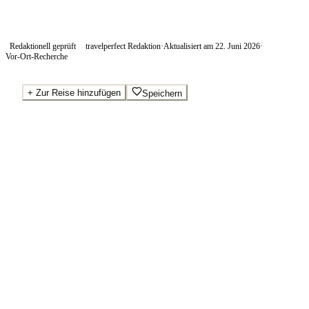
Redaktionell geprüft
travelperfect Redaktion
·
Aktualisiert am
22. Juni 2026
·
Vor-Ort-Recherche
+
Zur Reise hinzufügen
Speichern
Beste Preise · Anbieter vergleichen
Wo Sie buchen.
Booking.com