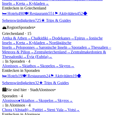
Inseln
→
Kreta
→
Kykladen
→
Entdecken in
Griechenland
🛏
Hotels
490
🍽
Restaurants
551
⚑
Aktivitäten
452
◆
Sehenswürdigkeiten
725
★
Trips & Guides
🏔
Region
Sporaden
▾
Griechenland
·
15
Attika & Athen
→
Chalkidiki
→
Dodekanes
→
Epirus
→
Ionische
Inseln
→
Kreta
→
Kykladen
→
Nordägäische
Inseln
→
Peloponnes
→
Saronische Inseln
→
Sporaden
→
Thessalien –
Meteora & Pilion
→
Zentralgriechenland
→
Zentralmakedonien &
Thessaloniki
→
Évia (Euböa)
→
↓ In
Sporaden
·
4
Alonissos
→
Skiathos
→
Skopelos
→
Skyros
→
Entdecken in
Sporaden
🛏
Hotels
19
🍽
Restaurants
24
⚑
Aktivitäten
19
◆
Sehenswürdigkeiten
32
★
Trips & Guides
🏙
Sie sind hier ·
Stadt
Alonissos
▾
Sporaden
·
4
Alonissos
●
Skiathos
→
Skopelos
→
Skyros
→
↓ In
Alonissos
·
4
Chora (Altstadt)
→
Patitiri
→
Steni Vala
→
Votsi
→
Entdecken in
Alonissos