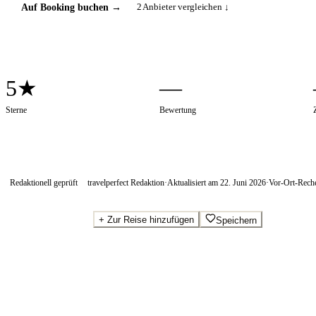
2
Anbieter vergleichen ↓
Auf Booking buchen
→
5★
—
Sterne
Bewertung
Redaktionell geprüft
travelperfect Redaktion
·
Aktualisiert am
22. Juni 2026
·
Vor-Ort-Rech
+
Zur Reise hinzufügen
Speichern