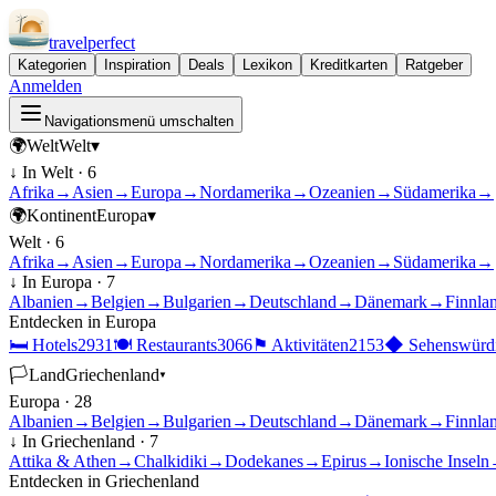
travel
perfect
Kategorien
Inspiration
Deals
Lexikon
Kreditkarten
Ratgeber
Anmelden
Navigationsmenü umschalten
🌍
Welt
Welt
▾
↓ In
Welt
·
6
Afrika
→
Asien
→
Europa
→
Nordamerika
→
Ozeanien
→
Südamerika
→
🌍
Kontinent
Europa
▾
Welt
·
6
Afrika
→
Asien
→
Europa
→
Nordamerika
→
Ozeanien
→
Südamerika
→
↓ In
Europa
·
7
Albanien
→
Belgien
→
Bulgarien
→
Deutschland
→
Dänemark
→
Finnla
Entdecken in
Europa
🛏
Hotels
2931
🍽
Restaurants
3066
⚑
Aktivitäten
2153
◆
Sehenswürdi
🏳
Land
Griechenland
▾
Europa
·
28
Albanien
→
Belgien
→
Bulgarien
→
Deutschland
→
Dänemark
→
Finnla
↓ In
Griechenland
·
7
Attika & Athen
→
Chalkidiki
→
Dodekanes
→
Epirus
→
Ionische Inseln
Entdecken in
Griechenland