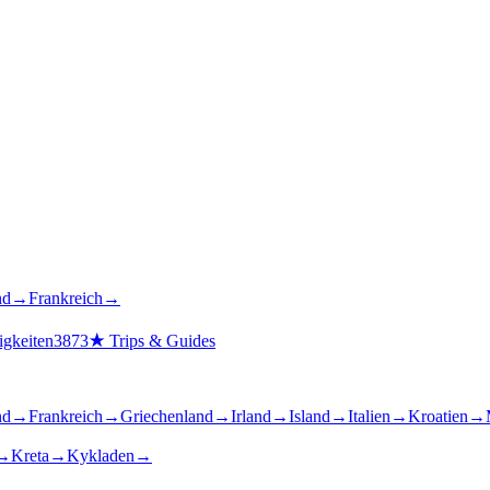
nd
→
Frankreich
→
gkeiten
3873
★
Trips & Guides
nd
→
Frankreich
→
Griechenland
→
Irland
→
Island
→
Italien
→
Kroatien
→
→
Kreta
→
Kykladen
→