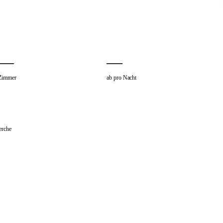
—
—
Zimmer
ab pro Nacht
erche