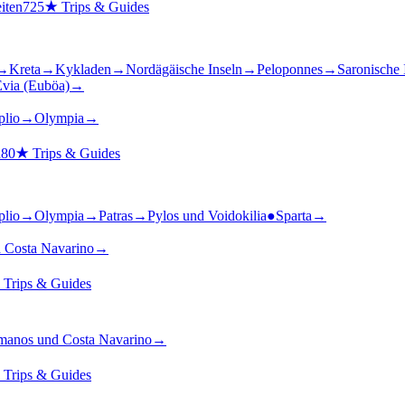
iten
725
★
Trips & Guides
→
Kreta
→
Kykladen
→
Nordägäische Inseln
→
Peloponnes
→
Saronische 
via (Euböa)
→
plio
→
Olympia
→
n
80
★
Trips & Guides
plio
→
Olympia
→
Patras
→
Pylos und Voidokilia
●
Sparta
→
 Costa Navarino
→
★
Trips & Guides
anos und Costa Navarino
→
★
Trips & Guides