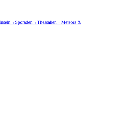
Inseln
→
Sporaden
→
Thessalien – Meteora &