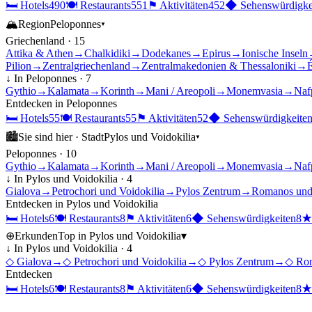
🛏
Hotels
490
🍽
Restaurants
551
⚑
Aktivitäten
452
◆
Sehenswürdigke
🏔
Region
Peloponnes
▾
Griechenland
·
15
Attika & Athen
→
Chalkidiki
→
Dodekanes
→
Epirus
→
Ionische Inseln
Pilion
→
Zentralgriechenland
→
Zentralmakedonien & Thessaloniki
→
É
↓ In
Peloponnes
·
7
Gythio
→
Kalamata
→
Korinth
→
Mani / Areopoli
→
Monemvasia
→
Naf
Entdecken in
Peloponnes
🛏
Hotels
55
🍽
Restaurants
55
⚑
Aktivitäten
52
◆
Sehenswürdigkeite
🏙
Sie sind hier ·
Stadt
Pylos und Voidokilia
▾
Peloponnes
·
10
Gythio
→
Kalamata
→
Korinth
→
Mani / Areopoli
→
Monemvasia
→
Naf
↓ In
Pylos und Voidokilia
·
4
Gialova
→
Petrochori und Voidokilia
→
Pylos Zentrum
→
Romanos und
Entdecken in
Pylos und Voidokilia
🛏
Hotels
6
🍽
Restaurants
8
⚑
Aktivitäten
6
◆
Sehenswürdigkeiten
8
⊕
Erkunden
Top in
Pylos und Voidokilia
▾
↓ In
Pylos und Voidokilia
·
4
◇
Gialova
→
◇
Petrochori und Voidokilia
→
◇
Pylos Zentrum
→
◇
Rom
Entdecken
🛏
Hotels
6
🍽
Restaurants
8
⚑
Aktivitäten
6
◆
Sehenswürdigkeiten
8