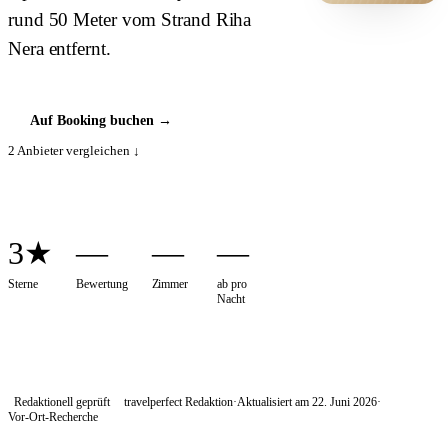
rund 50 Meter vom Strand Riha
HOTEL ·
COVER
Nera entfernt.
Auf Booking buchen
→
2
Anbieter vergleichen ↓
3★
—
—
—
Sterne
Bewertung
Zimmer
ab pro
Nacht
Redaktionell geprüft
travelperfect Redaktion
·
Aktualisiert am
22. Juni 2026
·
Vor-Ort-Recherche