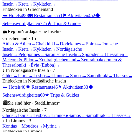
Inseln
→
Kreta
→
Kykladen
→
Entdecken in
Griechenland
🛏
Hotels
490
🍽
Restaurants
551
⚑
Aktivitäten
452
◆
Sehenswürdigkeiten
725
★
Trips & Guides
🏔
Region
Nordägäische Inseln
▾
Griechenland
·
15
Attika & Athen
→
Chalkidiki
→
Dodekanes
→
Epirus
→
Ionische
Inseln
→
Kreta
→
Kykladen
→
Nordägäische
Inseln
→
Peloponnes
→
Saronische Inseln
→
Sporaden
→
Thessalien –
Meteora & Pilion
→
Zentralgriechenland
→
Zentralmakedonien &
Thessaloniki
→
Évia (Euböa)
→
↓ In
Nordägäische Inseln
·
7
Chios
→
Ikaria
→
Lesbos
→
Limnos
→
Samos
→
Samothraki
→
Thassos
Entdecken in
Nordägäische Inseln
🛏
Hotels
40
🍽
Restaurants
46
⚑
Aktivitäten
33
◆
Sehenswürdigkeiten
60
★
Trips & Guides
🏙
Sie sind hier ·
Stadt
Limnos
▾
Nordägäische Inseln
·
7
Chios
→
Ikaria
→
Lesbos
→
Limnos
●
Samos
→
Samothraki
→
Thassos
→
↓ In
Limnos
·
3
Kontias
→
Moudros
→
Myrina
→
Entdecken in
Limnos