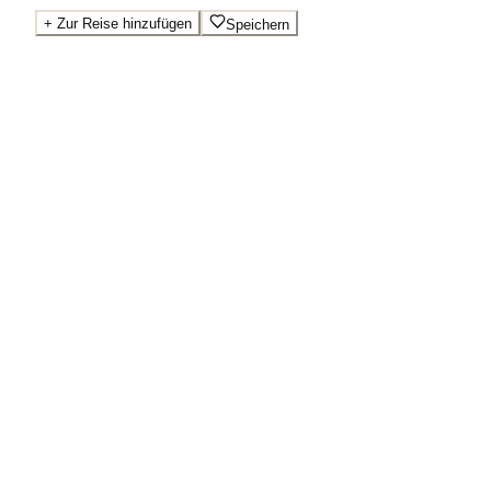
+
Zur Reise hinzufügen
Speichern
Beste Preise · Anbieter vergleichen
Wo Sie buchen.
Booking.com