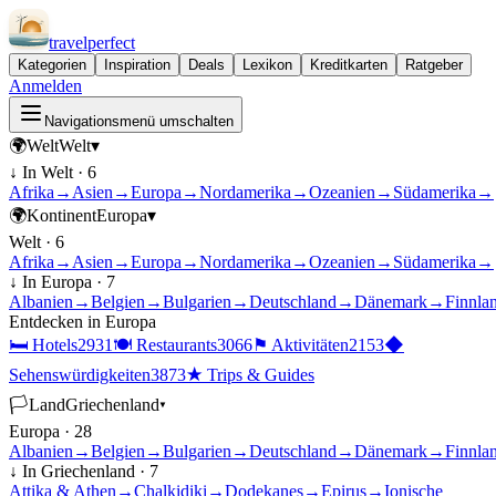
travel
perfect
Kategorien
Inspiration
Deals
Lexikon
Kreditkarten
Ratgeber
Anmelden
Navigationsmenü umschalten
🌍
Welt
Welt
▾
↓ In
Welt
·
6
Afrika
→
Asien
→
Europa
→
Nordamerika
→
Ozeanien
→
Südamerika
→
🌍
Kontinent
Europa
▾
Welt
·
6
Afrika
→
Asien
→
Europa
→
Nordamerika
→
Ozeanien
→
Südamerika
→
↓ In
Europa
·
7
Albanien
→
Belgien
→
Bulgarien
→
Deutschland
→
Dänemark
→
Finnla
Entdecken in
Europa
🛏
Hotels
2931
🍽
Restaurants
3066
⚑
Aktivitäten
2153
◆
Sehenswürdigkeiten
3873
★
Trips & Guides
🏳
Land
Griechenland
▾
Europa
·
28
Albanien
→
Belgien
→
Bulgarien
→
Deutschland
→
Dänemark
→
Finnla
↓ In
Griechenland
·
7
Attika & Athen
→
Chalkidiki
→
Dodekanes
→
Epirus
→
Ionische