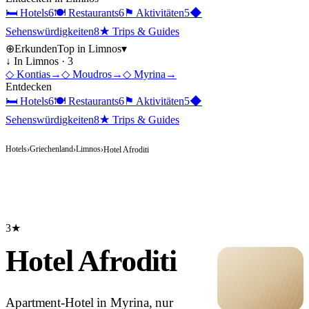
🛏
Hotels
6
🍽
Restaurants
6
⚑
Aktivitäten
5
◆
Sehenswürdigkeiten
8
★
Trips & Guides
⊕
Erkunden
Top in
Limnos
▾
↓ In
Limnos
·
3
◇
Kontias
→
◇
Moudros
→
◇
Myrina
→
Entdecken
🛏
Hotels
6
🍽
Restaurants
6
⚑
Aktivitäten
5
◆
Sehenswürdigkeiten
8
★
Trips & Guides
Hotels
Griechenland
Limnos
›
›
›
Hotel Afroditi
3★
Hotel Afroditi
Apartment-Hotel in Myrina, nur