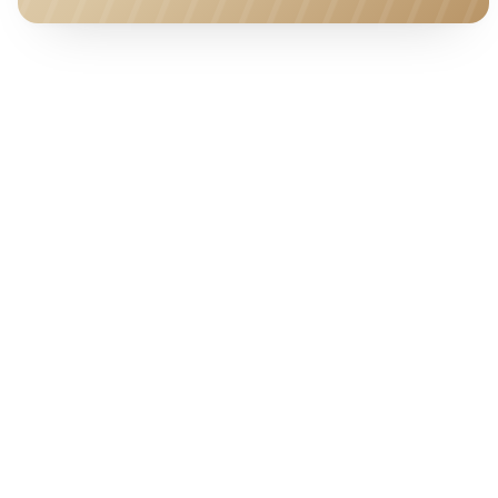
HOTEL · COVER
Ab pro Nacht
225
€