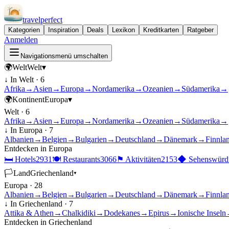
travel
perfect
Kategorien
Inspiration
Deals
Lexikon
Kreditkarten
Ratgeber
Anmelden
Navigationsmenü umschalten
🌍
Welt
Welt
▾
↓ In
Welt
·
6
Afrika
→
Asien
→
Europa
→
Nordamerika
→
Ozeanien
→
Südamerika
→
🌍
Kontinent
Europa
▾
Welt
·
6
Afrika
→
Asien
→
Europa
→
Nordamerika
→
Ozeanien
→
Südamerika
→
↓ In
Europa
·
7
Albanien
→
Belgien
→
Bulgarien
→
Deutschland
→
Dänemark
→
Finnla
Entdecken in
Europa
🛏
Hotels
2931
🍽
Restaurants
3066
⚑
Aktivitäten
2153
◆
Sehenswürdi
🏳
Land
Griechenland
▾
Europa
·
28
Albanien
→
Belgien
→
Bulgarien
→
Deutschland
→
Dänemark
→
Finnla
↓ In
Griechenland
·
7
Attika & Athen
→
Chalkidiki
→
Dodekanes
→
Epirus
→
Ionische Inseln
Entdecken in
Griechenland