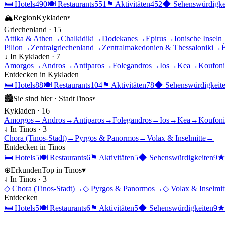
🛏
Hotels
490
🍽
Restaurants
551
⚑
Aktivitäten
452
◆
Sehenswürdigke
🏔
Region
Kykladen
▾
Griechenland
·
15
Attika & Athen
→
Chalkidiki
→
Dodekanes
→
Epirus
→
Ionische Inseln
Pilion
→
Zentralgriechenland
→
Zentralmakedonien & Thessaloniki
→
É
↓ In
Kykladen
·
7
Amorgos
→
Andros
→
Antiparos
→
Folegandros
→
Ios
→
Kea
→
Koufoni
Entdecken in
Kykladen
🛏
Hotels
88
🍽
Restaurants
104
⚑
Aktivitäten
78
◆
Sehenswürdigkeit
🏙
Sie sind hier ·
Stadt
Tinos
▾
Kykladen
·
16
Amorgos
→
Andros
→
Antiparos
→
Folegandros
→
Ios
→
Kea
→
Koufoni
↓ In
Tinos
·
3
Chora (Tinos-Stadt)
→
Pyrgos & Panormos
→
Volax & Inselmitte
→
Entdecken in
Tinos
🛏
Hotels
5
🍽
Restaurants
6
⚑
Aktivitäten
5
◆
Sehenswürdigkeiten
9
⊕
Erkunden
Top in
Tinos
▾
↓ In
Tinos
·
3
◇
Chora (Tinos-Stadt)
→
◇
Pyrgos & Panormos
→
◇
Volax & Inselmit
Entdecken
🛏
Hotels
5
🍽
Restaurants
6
⚑
Aktivitäten
5
◆
Sehenswürdigkeiten
9