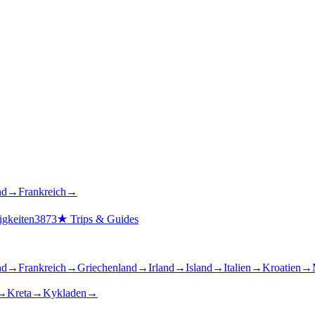
nd
→
Frankreich
→
gkeiten
3873
★
Trips & Guides
nd
→
Frankreich
→
Griechenland
→
Irland
→
Island
→
Italien
→
Kroatien
→
→
Kreta
→
Kykladen
→