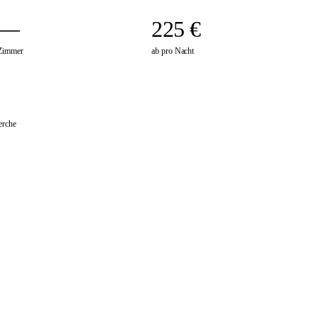
—
225 €
Zimmer
ab pro Nacht
erche