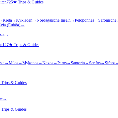
iten
725
★
Trips & Guides
→
Kreta
→
Kykladen
→
Nordägäische Inseln
→
Peloponnes
→
Saronische 
via (Euböa)
→
sia
→
en
127
★
Trips & Guides
sia
→
Milos
→
Mykonos
→
Naxos
→
Paros
→
Santorin
→
Serifos
→
Sifnos
★
Trips & Guides
te
→
★
Trips & Guides