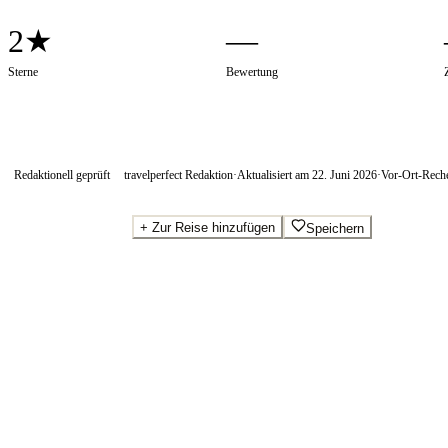
2★
—
Sterne
Bewertung
Redaktionell geprüft
travelperfect Redaktion
·
Aktualisiert am
22. Juni 2026
·
Vor-Ort-Rech
+
Zur Reise hinzufügen
Speichern
Beste Preise · Anbieter vergleichen
Wo Sie buchen.