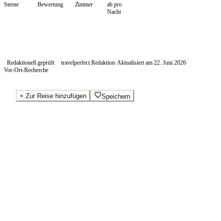
Sterne
Bewertung
Zimmer
ab pro
Nacht
Redaktionell geprüft
travelperfect Redaktion
·
Aktualisiert am
22. Juni 2026
·
Vor-Ort-Recherche
+
Zur Reise hinzufügen
Speichern
Beste Preise · Anbieter vergleichen
Wo Sie buchen.