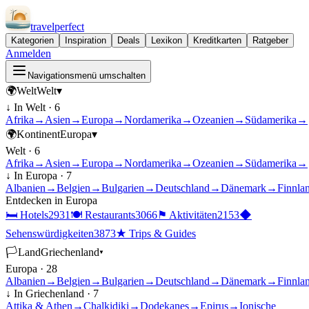
travel
perfect
Kategorien
Inspiration
Deals
Lexikon
Kreditkarten
Ratgeber
Anmelden
Navigationsmenü umschalten
🌍
Welt
Welt
▾
↓ In
Welt
·
6
Afrika
→
Asien
→
Europa
→
Nordamerika
→
Ozeanien
→
Südamerika
→
🌍
Kontinent
Europa
▾
Welt
·
6
Afrika
→
Asien
→
Europa
→
Nordamerika
→
Ozeanien
→
Südamerika
→
↓ In
Europa
·
7
Albanien
→
Belgien
→
Bulgarien
→
Deutschland
→
Dänemark
→
Finnla
Entdecken in
Europa
🛏
Hotels
2931
🍽
Restaurants
3066
⚑
Aktivitäten
2153
◆
Sehenswürdigkeiten
3873
★
Trips & Guides
🏳
Land
Griechenland
▾
Europa
·
28
Albanien
→
Belgien
→
Bulgarien
→
Deutschland
→
Dänemark
→
Finnla
↓ In
Griechenland
·
7
Attika & Athen
→
Chalkidiki
→
Dodekanes
→
Epirus
→
Ionische