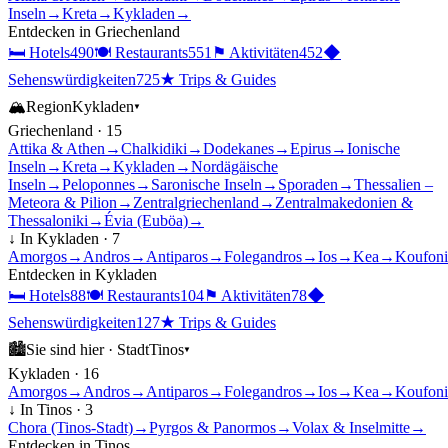
Inseln
→
Kreta
→
Kykladen
→
Entdecken in
Griechenland
🛏
Hotels
490
🍽
Restaurants
551
⚑
Aktivitäten
452
◆
Sehenswürdigkeiten
725
★
Trips & Guides
🏔
Region
Kykladen
▾
Griechenland
·
15
Attika & Athen
→
Chalkidiki
→
Dodekanes
→
Epirus
→
Ionische
Inseln
→
Kreta
→
Kykladen
→
Nordägäische
Inseln
→
Peloponnes
→
Saronische Inseln
→
Sporaden
→
Thessalien –
Meteora & Pilion
→
Zentralgriechenland
→
Zentralmakedonien &
Thessaloniki
→
Évia (Euböa)
→
↓ In
Kykladen
·
7
Amorgos
→
Andros
→
Antiparos
→
Folegandros
→
Ios
→
Kea
→
Koufoni
Entdecken in
Kykladen
🛏
Hotels
88
🍽
Restaurants
104
⚑
Aktivitäten
78
◆
Sehenswürdigkeiten
127
★
Trips & Guides
🏙
Sie sind hier ·
Stadt
Tinos
▾
Kykladen
·
16
Amorgos
→
Andros
→
Antiparos
→
Folegandros
→
Ios
→
Kea
→
Koufoni
↓ In
Tinos
·
3
Chora (Tinos-Stadt)
→
Pyrgos & Panormos
→
Volax & Inselmitte
→
Entdecken in
Tinos