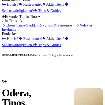
🛏
Hotels
5
🍽
Restaurants
6
⚑
Aktivitäten
5
◆
Sehenswürdigkeiten
9
★
Trips & Guides
⊕
Erkunden
Top in
Tinos
▾
↓ In
Tinos
·
3
◇
Chora (Tinos-Stadt)
→
◇
Pyrgos & Panormos
→
◇
Volax &
Inselmitte
→
Entdecken
🛏
Hotels
5
🍽
Restaurants
6
⚑
Aktivitäten
5
◆
Sehenswürdigkeiten
9
★
Trips & Guides
Hotels
Griechenland
Tinos
›
›
›
Odera, Tinos, Autograph Collection
5★
Odera,
Tinos,