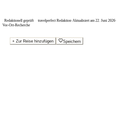
Redaktionell geprüft
travelperfect Redaktion
·
Aktualisiert am
22. Juni 2026
·
Vor-Ort-Recherche
+
Zur Reise hinzufügen
Speichern
Beste Preise · Anbieter vergleichen
Wo Sie buchen.
Booking.com