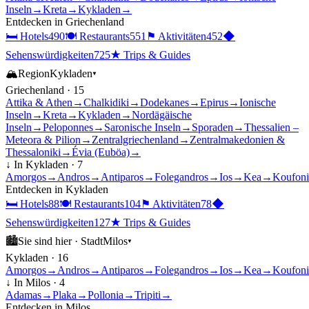
Inseln
→
Kreta
→
Kykladen
→
Entdecken in
Griechenland
🛏
Hotels
490
🍽
Restaurants
551
⚑
Aktivitäten
452
◆
Sehenswürdigkeiten
725
★
Trips & Guides
🏔
Region
Kykladen
▾
Griechenland
·
15
Attika & Athen
→
Chalkidiki
→
Dodekanes
→
Epirus
→
Ionische
Inseln
→
Kreta
→
Kykladen
→
Nordägäische
Inseln
→
Peloponnes
→
Saronische Inseln
→
Sporaden
→
Thessalien –
Meteora & Pilion
→
Zentralgriechenland
→
Zentralmakedonien &
Thessaloniki
→
Évia (Euböa)
→
↓ In
Kykladen
·
7
Amorgos
→
Andros
→
Antiparos
→
Folegandros
→
Ios
→
Kea
→
Koufoni
Entdecken in
Kykladen
🛏
Hotels
88
🍽
Restaurants
104
⚑
Aktivitäten
78
◆
Sehenswürdigkeiten
127
★
Trips & Guides
🏙
Sie sind hier ·
Stadt
Milos
▾
Kykladen
·
16
Amorgos
→
Andros
→
Antiparos
→
Folegandros
→
Ios
→
Kea
→
Koufoni
↓ In
Milos
·
4
Adamas
→
Plaka
→
Pollonia
→
Tripiti
→
Entdecken in
Milos