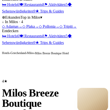
🛏
Hotels
6
🍽
Restaurants
8
⚑
Aktivitäten
5
◆
Sehenswürdigkeiten
9
★
Trips & Guides
⊕
Erkunden
Top in
Milos
▾
↓ In
Milos
·
4
◇
Adamas
→
◇
Plaka
→
◇
Pollonia
→
◇
Tripiti
→
Entdecken
🛏
Hotels
6
🍽
Restaurants
8
⚑
Aktivitäten
5
◆
Sehenswürdigkeiten
9
★
Trips & Guides
Hotels
Griechenland
Milos
›
›
›
Milos Breeze Boutique Hotel
4★
Milos Breeze
Boutique