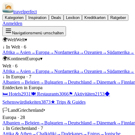
travel
perfect
Kategorien
Inspiration
Deals
Lexikon
Kreditkarten
Ratgeber
Anmelden
Navigationsmenü umschalten
🌍
Welt
Welt
▾
↓ In
Welt
·
6
Afrika
→
Asien
→
Europa
→
Nordamerika
→
Ozeanien
→
Südamerika
→
🌍
Kontinent
Europa
▾
Welt
·
6
Afrika
→
Asien
→
Europa
→
Nordamerika
→
Ozeanien
→
Südamerika
→
↓ In
Europa
·
7
Albanien
→
Belgien
→
Bulgarien
→
Deutschland
→
Dänemark
→
Finnla
Entdecken in
Europa
🛏
Hotels
2931
🍽
Restaurants
3066
⚑
Aktivitäten
2153
◆
Sehenswürdigkeiten
3873
★
Trips & Guides
🏳
Land
Griechenland
▾
Europa
·
28
Albanien
→
Belgien
→
Bulgarien
→
Deutschland
→
Dänemark
→
Finnla
↓ In
Griechenland
·
7
Attika & Athen
→
Chalkidiki
→
Dodekanes
→
Epirus
→
Ionische