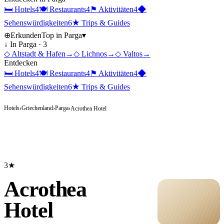
🛏
Hotels
4
🍽
Restaurants
4
⚑
Aktivitäten
4
◆
Sehenswürdigkeiten
6
★
Trips & Guides
⊕
Erkunden
Top in
Parga
▾
↓ In
Parga
·
3
◇
Altstadt & Hafen
→
◇
Lichnos
→
◇
Valtos
→
Entdecken
🛏
Hotels
4
🍽
Restaurants
4
⚑
Aktivitäten
4
◆
Sehenswürdigkeiten
6
★
Trips & Guides
Hotels
Griechenland
Parga
›
›
›
Acrothea Hotel
3★
Acrothea
Hotel