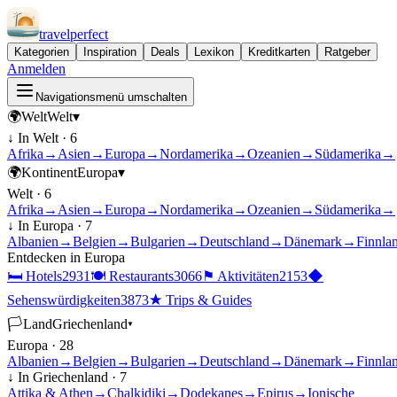
travel
perfect
Kategorien
Inspiration
Deals
Lexikon
Kreditkarten
Ratgeber
Anmelden
Navigationsmenü umschalten
🌍
Welt
Welt
▾
↓ In
Welt
·
6
Afrika
→
Asien
→
Europa
→
Nordamerika
→
Ozeanien
→
Südamerika
→
🌍
Kontinent
Europa
▾
Welt
·
6
Afrika
→
Asien
→
Europa
→
Nordamerika
→
Ozeanien
→
Südamerika
→
↓ In
Europa
·
7
Albanien
→
Belgien
→
Bulgarien
→
Deutschland
→
Dänemark
→
Finnla
Entdecken in
Europa
🛏
Hotels
2931
🍽
Restaurants
3066
⚑
Aktivitäten
2153
◆
Sehenswürdigkeiten
3873
★
Trips & Guides
🏳
Land
Griechenland
▾
Europa
·
28
Albanien
→
Belgien
→
Bulgarien
→
Deutschland
→
Dänemark
→
Finnla
↓ In
Griechenland
·
7
Attika & Athen
→
Chalkidiki
→
Dodekanes
→
Epirus
→
Ionische