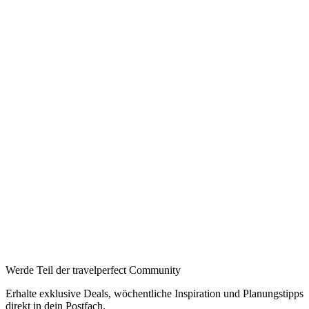
Ab pro Nacht
Auf Booking.com buchen
→
—
Booking
→
Expedia
→
Affiliate-Links · Preis bleibt für Sie identisch
Werde Teil der travelperfect Community
Erhalte exklusive Deals, wöchentliche Inspiration und Planungstipps
direkt in dein Postfach.