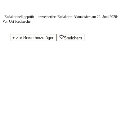
Redaktionell geprüft
travelperfect Redaktion
·
Aktualisiert am
22. Juni 2026
·
Vor-Ort-Recherche
+
Zur Reise hinzufügen
Speichern
Beste Preise · Anbieter vergleichen
Wo Sie buchen.
Booking.com