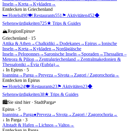
Inseln
→
Kreta
→
Kykladen
→
Entdecken in
Griechenland
🛏
Hotels
490
🍽
Restaurants
551
⚑
Aktivitäten
452
◆
Sehenswürdigkeiten
725
★
Trips & Guides
🏔
Region
Epirus
▾
Griechenland
·
15
Attika & Athen
→
Chalkidiki
→
Dodekanes
→
Epirus
→
Ionische
Inseln
→
Kreta
→
Kykladen
→
Nordägäische
Inseln
→
Peloponnes
→
Saronische Inseln
→
Sporaden
→
Thessalien –
Meteora & Pilion
→
Zentralgriechenland
→
Zentralmakedonien &
Thessaloniki
→
Évia (Euböa)
→
↓ In
Epirus
·
5
Ioannina
→
Parga
→
Preveza
→
Sivota
→
Zagori / Zagorochoria
→
Entdecken in
Epirus
🛏
Hotels
24
🍽
Restaurants
23
⚑
Aktivitäten
23
◆
Sehenswürdigkeiten
38
★
Trips & Guides
🏙
Sie sind hier ·
Stadt
Parga
▾
Epirus
·
5
Ioannina
→
Parga
●
Preveza
→
Sivota
→
Zagori / Zagorochoria
→
↓ In
Parga
·
3
Altstadt & Hafen
→
Lichnos
→
Valtos
→
Entdecken in
Parga