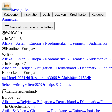
travel
perfect
Kategorien
Inspiration
Deals
Lexikon
Kreditkarten
Ratgeber
Anmelden
Navigationsmenü umschalten
🌍
Welt
Welt
▾
↓ In
Welt
·
6
Afrika
→
Asien
→
Europa
→
Nordamerika
→
Ozeanien
→
Südamerika
→
🌍
Kontinent
Europa
▾
Welt
·
6
Afrika
→
Asien
→
Europa
→
Nordamerika
→
Ozeanien
→
Südamerika
→
↓ In
Europa
·
7
Albanien
→
Belgien
→
Bulgarien
→
Deutschland
→
Dänemark
→
Finnla
Entdecken in
Europa
🛏
Hotels
2931
🍽
Restaurants
3066
⚑
Aktivitäten
2153
◆
Sehenswürdigkeiten
3873
★
Trips & Guides
🏳
Land
Griechenland
▾
Europa
·
28
Albanien
→
Belgien
→
Bulgarien
→
Deutschland
→
Dänemark
→
Finnla
↓ In
Griechenland
·
7
Attika & Athen
→
Chalkidiki
→
Dodekanes
→
Epirus
→
Ionische