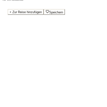
+
Zur Reise hinzufügen
Speichern
Beste Preise · Anbieter vergleichen
Wo Sie buchen.
Booking.com