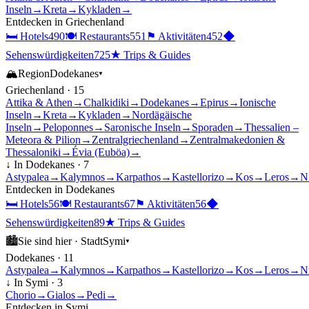
Inseln
→
Kreta
→
Kykladen
→
Entdecken in
Griechenland
🛏
Hotels
490
🍽
Restaurants
551
⚑
Aktivitäten
452
◆
Sehenswürdigkeiten
725
★
Trips & Guides
🏔
Region
Dodekanes
▾
Griechenland
·
15
Attika & Athen
→
Chalkidiki
→
Dodekanes
→
Epirus
→
Ionische
Inseln
→
Kreta
→
Kykladen
→
Nordägäische
Inseln
→
Peloponnes
→
Saronische Inseln
→
Sporaden
→
Thessalien –
Meteora & Pilion
→
Zentralgriechenland
→
Zentralmakedonien &
Thessaloniki
→
Évia (Euböa)
→
↓ In
Dodekanes
·
7
Astypalea
→
Kalymnos
→
Karpathos
→
Kastellorizo
→
Kos
→
Leros
→
N
Entdecken in
Dodekanes
🛏
Hotels
56
🍽
Restaurants
67
⚑
Aktivitäten
56
◆
Sehenswürdigkeiten
89
★
Trips & Guides
🏙
Sie sind hier ·
Stadt
Symi
▾
Dodekanes
·
11
Astypalea
→
Kalymnos
→
Karpathos
→
Kastellorizo
→
Kos
→
Leros
→
N
↓ In
Symi
·
3
Chorio
→
Gialos
→
Pedi
→
Entdecken in
Symi