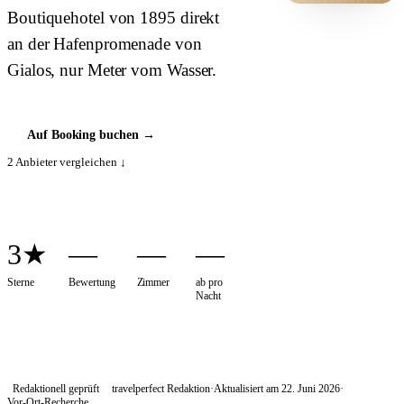
Boutiquehotel von 1895 direkt
HOTEL ·
COVER
an der Hafenpromenade von
Gialos, nur Meter vom Wasser.
Auf Booking buchen
→
2
Anbieter vergleichen ↓
3★
—
—
—
Sterne
Bewertung
Zimmer
ab pro
Nacht
Redaktionell geprüft
travelperfect Redaktion
·
Aktualisiert am
22. Juni 2026
·
Vor-Ort-Recherche