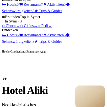
🛏
Hotels
6
🍽
Restaurants
7
⚑
Aktivitäten
5
◆
Sehenswürdigkeiten
8
★
Trips & Guides
⊕
Erkunden
Top in
Symi
▾
↓ In
Symi
·
3
◇
Chorio
→
◇
Gialos
→
◇
Pedi
→
Entdecken
🛏
Hotels
6
🍽
Restaurants
7
⚑
Aktivitäten
5
◆
Sehenswürdigkeiten
8
★
Trips & Guides
Hotels
Griechenland
Symi
›
›
›
Hotel Aliki
3★
Hotel Aliki
Neoklassizistisches