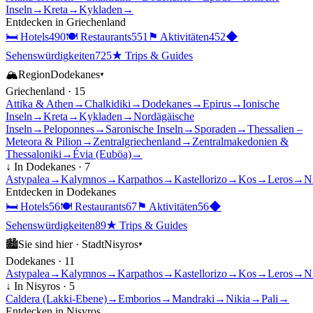
Inseln
→
Kreta
→
Kykladen
→
Entdecken in
Griechenland
🛏
Hotels
490
🍽
Restaurants
551
⚑
Aktivitäten
452
◆
Sehenswürdigkeiten
725
★
Trips & Guides
🏔
Region
Dodekanes
▾
Griechenland
·
15
Attika & Athen
→
Chalkidiki
→
Dodekanes
→
Epirus
→
Ionische
Inseln
→
Kreta
→
Kykladen
→
Nordägäische
Inseln
→
Peloponnes
→
Saronische Inseln
→
Sporaden
→
Thessalien –
Meteora & Pilion
→
Zentralgriechenland
→
Zentralmakedonien &
Thessaloniki
→
Évia (Euböa)
→
↓ In
Dodekanes
·
7
Astypalea
→
Kalymnos
→
Karpathos
→
Kastellorizo
→
Kos
→
Leros
→
N
Entdecken in
Dodekanes
🛏
Hotels
56
🍽
Restaurants
67
⚑
Aktivitäten
56
◆
Sehenswürdigkeiten
89
★
Trips & Guides
🏙
Sie sind hier ·
Stadt
Nisyros
▾
Dodekanes
·
11
Astypalea
→
Kalymnos
→
Karpathos
→
Kastellorizo
→
Kos
→
Leros
→
N
↓ In
Nisyros
·
5
Caldera (Lakki-Ebene)
→
Emborios
→
Mandraki
→
Nikia
→
Pali
→
Entdecken in
Nisyros