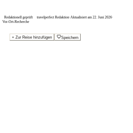
Redaktionell geprüft
travelperfect Redaktion
·
Aktualisiert am
22. Juni 2026
·
Vor-Ort-Recherche
+
Zur Reise hinzufügen
Speichern
Beste Preise · Anbieter vergleichen
Ab pro Nacht
39
€
Wo Sie buchen.
Booking.com