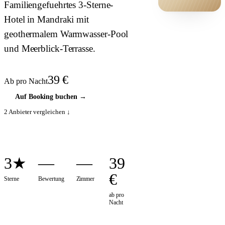
Familiengefuehrtes 3-Sterne-
Hotel in Mandraki mit
HOTEL ·
COVER
geothermalem Warmwasser-Pool
und Meerblick-Terrasse.
39
€
Ab pro Nacht
Auf Booking buchen
→
2
Anbieter vergleichen ↓
3★
—
—
39
€
Sterne
Bewertung
Zimmer
ab pro
Nacht