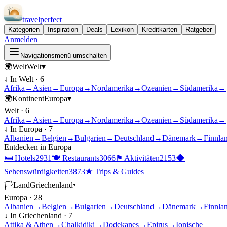
travel
perfect
Kategorien
Inspiration
Deals
Lexikon
Kreditkarten
Ratgeber
Anmelden
Navigationsmenü umschalten
🌍
Welt
Welt
▾
↓ In
Welt
·
6
Afrika
→
Asien
→
Europa
→
Nordamerika
→
Ozeanien
→
Südamerika
→
🌍
Kontinent
Europa
▾
Welt
·
6
Afrika
→
Asien
→
Europa
→
Nordamerika
→
Ozeanien
→
Südamerika
→
↓ In
Europa
·
7
Albanien
→
Belgien
→
Bulgarien
→
Deutschland
→
Dänemark
→
Finnla
Entdecken in
Europa
🛏
Hotels
2931
🍽
Restaurants
3066
⚑
Aktivitäten
2153
◆
Sehenswürdigkeiten
3873
★
Trips & Guides
🏳
Land
Griechenland
▾
Europa
·
28
Albanien
→
Belgien
→
Bulgarien
→
Deutschland
→
Dänemark
→
Finnla
↓ In
Griechenland
·
7
Attika & Athen
→
Chalkidiki
→
Dodekanes
→
Epirus
→
Ionische