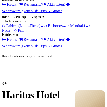
🛏
Hotels
4
🍽
Restaurants
7
⚑
Aktivitäten
5
◆
Sehenswürdigkeiten
8
★
Trips & Guides
⊕
Erkunden
Top in
Nisyros
▾
↓ In
Nisyros
·
5
◇
Caldera (Lakki-Ebene)
→
◇
Emborios
→
◇
Mandraki
→
◇
Nikia
→
◇
Pali
→
Entdecken
🛏
Hotels
4
🍽
Restaurants
7
⚑
Aktivitäten
5
◆
Sehenswürdigkeiten
8
★
Trips & Guides
Hotels
Griechenland
Nisyros
›
›
›
Haritos Hotel
3★
Haritos Hotel