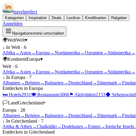
travel
perfect
Kategorien
Inspiration
Deals
Lexikon
Kreditkarten
Ratgeber
Anmelden
Navigationsmenü umschalten
🌍
Welt
Welt
▾
↓ In
Welt
·
6
Afrika
→
Asien
→
Europa
→
Nordamerika
→
Ozeanien
→
Südamerika
→
🌍
Kontinent
Europa
▾
Welt
·
6
Afrika
→
Asien
→
Europa
→
Nordamerika
→
Ozeanien
→
Südamerika
→
↓ In
Europa
·
7
Albanien
→
Belgien
→
Bulgarien
→
Deutschland
→
Dänemark
→
Finnla
Entdecken in
Europa
🛏
Hotels
2931
🍽
Restaurants
3066
⚑
Aktivitäten
2153
◆
Sehenswürdi
🏳
Land
Griechenland
▾
Europa
·
28
Albanien
→
Belgien
→
Bulgarien
→
Deutschland
→
Dänemark
→
Finnla
↓ In
Griechenland
·
7
Attika & Athen
→
Chalkidiki
→
Dodekanes
→
Epirus
→
Ionische Inseln
Entdecken in
Griechenland