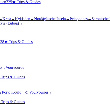
iten
725
★
Trips & Guides
→
Kreta
→
Kykladen
→
Nordägäische Inseln
→
Peloponnes
→
Saronische 
via (Euböa)
→
n
28
★
Trips & Guides
o
→
Vourvourou
→
★
Trips & Guides
& Porto Koufo
→
◇
Vourvourou
→
★
Trips & Guides