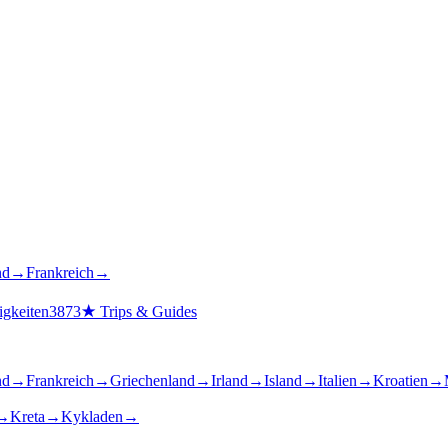
nd
→
Frankreich
→
gkeiten
3873
★
Trips & Guides
nd
→
Frankreich
→
Griechenland
→
Irland
→
Island
→
Italien
→
Kroatien
→
→
Kreta
→
Kykladen
→