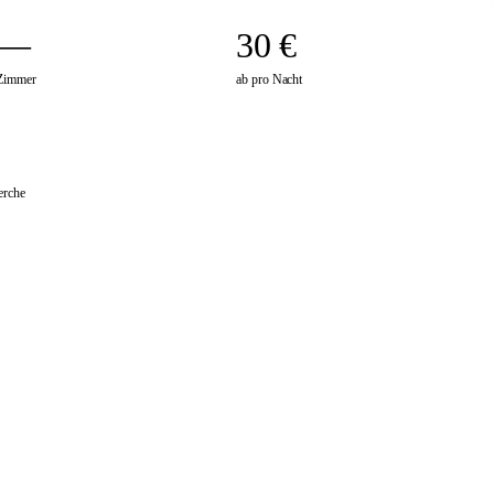
—
30 €
Zimmer
ab pro Nacht
erche