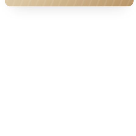
HOTEL · COVER
Ab pro Nacht
30
€