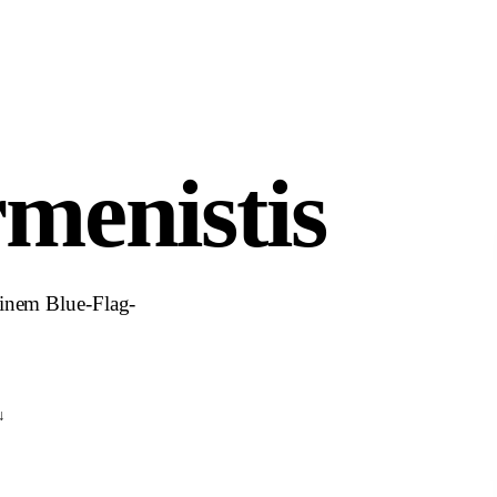
menistis
einem Blue-Flag-
↓