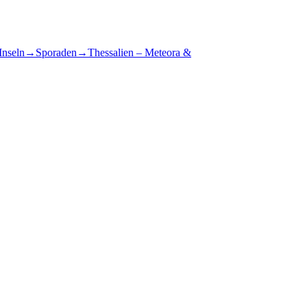
Inseln
→
Sporaden
→
Thessalien – Meteora &