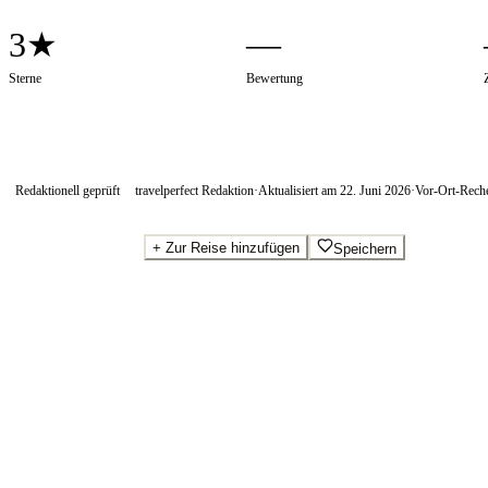
3★
—
Sterne
Bewertung
Redaktionell geprüft
travelperfect Redaktion
·
Aktualisiert am
22. Juni 2026
·
Vor-Ort-Rech
+
Zur Reise hinzufügen
Speichern
Beste Preise · Anbieter vergleichen
Wo Sie buchen.