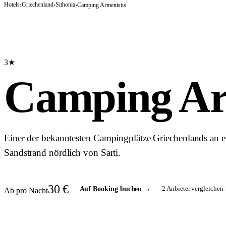
Hotels
Griechenland
Sithonia
›
›
›
Camping Armenistis
3★
Camping Ar
Einer der bekanntesten Campingplätze Griechenlands an 
Sandstrand nördlich von Sarti.
30
€
2
Anbieter vergleichen 
Auf Booking buchen
→
Ab pro Nacht