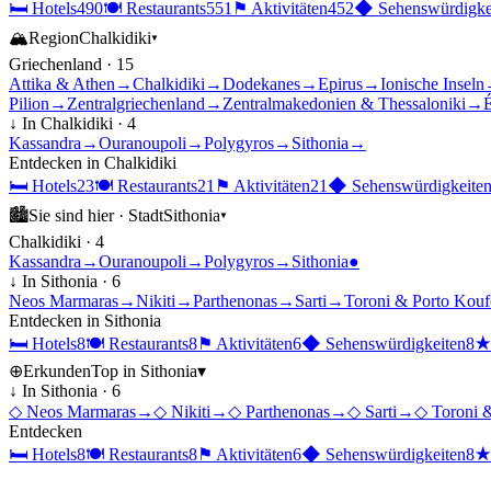
🛏
Hotels
490
🍽
Restaurants
551
⚑
Aktivitäten
452
◆
Sehenswürdigke
🏔
Region
Chalkidiki
▾
Griechenland
·
15
Attika & Athen
→
Chalkidiki
→
Dodekanes
→
Epirus
→
Ionische Inseln
Pilion
→
Zentralgriechenland
→
Zentralmakedonien & Thessaloniki
→
É
↓ In
Chalkidiki
·
4
Kassandra
→
Ouranoupoli
→
Polygyros
→
Sithonia
→
Entdecken in
Chalkidiki
🛏
Hotels
23
🍽
Restaurants
21
⚑
Aktivitäten
21
◆
Sehenswürdigkeite
🏙
Sie sind hier ·
Stadt
Sithonia
▾
Chalkidiki
·
4
Kassandra
→
Ouranoupoli
→
Polygyros
→
Sithonia
●
↓ In
Sithonia
·
6
Neos Marmaras
→
Nikiti
→
Parthenonas
→
Sarti
→
Toroni & Porto Kouf
Entdecken in
Sithonia
🛏
Hotels
8
🍽
Restaurants
8
⚑
Aktivitäten
6
◆
Sehenswürdigkeiten
8
⊕
Erkunden
Top in
Sithonia
▾
↓ In
Sithonia
·
6
◇
Neos Marmaras
→
◇
Nikiti
→
◇
Parthenonas
→
◇
Sarti
→
◇
Toroni 
Entdecken
🛏
Hotels
8
🍽
Restaurants
8
⚑
Aktivitäten
6
◆
Sehenswürdigkeiten
8