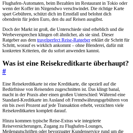
Flughafen-Automaten, beim Bezahlen im Restaurant in Tokio oder
wenn der Koffer im Nirgendwo verschwindet. Die richtige Karte
spart Gebühren, schützt dich im Ernstfall und belohnt dich
obendrein für jeden Euro, den du auf Reisen ausgibst.
Doch der Markt ist groß, die Unterschiede sind erheblich und die
Werbeversprechen klingen oft ähnlicher, als sie sind. Dieser
Ratgeber aus dem
travelperfect Reise-Ratgeber
erklärt dir Schritt für
Schritt, worauf es wirklich ankommt – ohne Blenderei, dafür mit
konkreten Kriterien, die du sofort anwenden kannst.
Was ist eine Reisekreditkarte überhaupt?
#
Eine Reisekreditkarte ist eine Kreditkarte, die speziell auf die
Bedürfnisse von Reisenden zugeschnitten ist. Das klingt banal,
macht in der Praxis aber einen großen Unterschied: Während eine
Standard-Kreditkarte im Ausland oft Fremdwährungsgebühren von
ein bis zwei Prozent auf jede Transaktion erhebt, verzichten viele
Reisekreditkarten komplett darauf.
Hinzu kommen typische Reise-Extras wie integrierte
Reiseversicherungen, Zugang zu Flughafen-Lounges,
Meilengutschriften oder bevorzugter Kundenservice rund um die