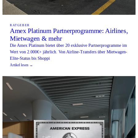
RATGEBER
Amex Platinum Partnerprogramme: Airlines,
Mietwagen & mehr
Die Amex Platinum bietet über 20 exklusive Partnerprogramme im
Wert von 2.000€+ jährlich. Von Airline-Transfers über Mietwagen-
Elite-Status bis Shoppi
Artikel lesen →