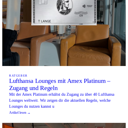
RATGEBER
Lufthansa Lounges mit Amex Platinum –
Zugang und Regeln
Mit der Amex Platinum erhältst du Zugang zu über 40 Lufthansa
Lounges weltweit. Wir zeigen dir die aktuellen Regeln, welche
Lounges du nutzen kannst u
Artikel lesen →