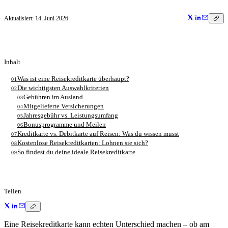
Aktualisiert:
14. Juni 2026
Inhalt
Was ist eine Reisekreditkarte überhaupt?
01
Die wichtigsten Auswahlkriterien
02
Gebühren im Ausland
03
Mitgelieferte Versicherungen
04
Jahresgebühr vs. Leistungsumfang
05
Bonusprogramme und Meilen
06
Kreditkarte vs. Debitkarte auf Reisen: Was du wissen musst
07
Kostenlose Reisekreditkarten: Lohnen sie sich?
08
So findest du deine ideale Reisekreditkarte
09
Teilen
Eine Reisekreditkarte kann echten Unterschied machen – ob am