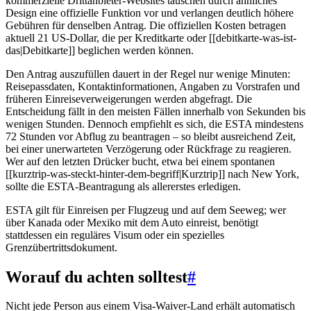
kommerzielle Drittanbieter-Websites täuschen durch ähnliches
Design eine offizielle Funktion vor und verlangen deutlich höhere
Gebühren für denselben Antrag. Die offiziellen Kosten betragen
aktuell 21 US-Dollar, die per Kreditkarte oder [[debitkarte-was-ist-
das|Debitkarte]] beglichen werden können.
Den Antrag auszufüllen dauert in der Regel nur wenige Minuten:
Reisepassdaten, Kontaktinformationen, Angaben zu Vorstrafen und
früheren Einreiseverweigerungen werden abgefragt. Die
Entscheidung fällt in den meisten Fällen innerhalb von Sekunden bis
wenigen Stunden. Dennoch empfiehlt es sich, die ESTA mindestens
72 Stunden vor Abflug zu beantragen – so bleibt ausreichend Zeit,
bei einer unerwarteten Verzögerung oder Rückfrage zu reagieren.
Wer auf den letzten Drücker bucht, etwa bei einem spontanen
[[kurztrip-was-steckt-hinter-dem-begriff|Kurztrip]] nach New York,
sollte die ESTA-Beantragung als allererstes erledigen.
ESTA gilt für Einreisen per Flugzeug und auf dem Seeweg; wer
über Kanada oder Mexiko mit dem Auto einreist, benötigt
stattdessen ein reguläres Visum oder ein spezielles
Grenzübertrittsdokument.
Worauf du achten solltest
#
Nicht jede Person aus einem Visa-Waiver-Land erhält automatisch