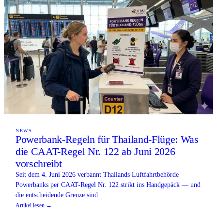
NEWS
Powerbank-Regeln für Thailand-Flüge: Was
die CAAT-Regel Nr. 122 ab Juni 2026
vorschreibt
Seit dem 4. Juni 2026 verbannt Thailands Luftfahrtbehörde
Powerbanks per CAAT-Regel Nr. 122 strikt ins Handgepäck — und
die entscheidende Grenze sind
Artikel lesen →