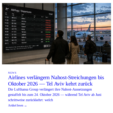
NEWS
Airlines verlängern Nahost-Streichungen bis
Oktober 2026 — Tel Aviv kehrt zurück
Die Lufthansa Group verlängert ihre Nahost-Aussetzungen
gestaffelt bis zum 24. Oktober 2026 — während Tel Aviv ab Juni
schrittweise zurückkehrt: welch
Artikel lesen →