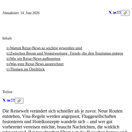
Aktualisiert:
14. Juni 2026
Inhalt
Warum Reise-News so wichtig geworden sind
01
Zwischen Boom und Verantwortung: Trends, die den Tourismus prägen
02
Wie wir Reise-News aufbereiten
03
Was gute Reise-News auszeichnet
04
Themen im Überblick
05
Teilen
Die Reisewelt verändert sich schneller als je zuvor. Neue Routen
entstehen, Visa-Regeln werden angepasst, Fluggesellschaften
fusionieren und Hotelkonzepte wandeln sich – und wer gut
vorbereitet verreisen möchte, braucht Nachrichten, die wirklich