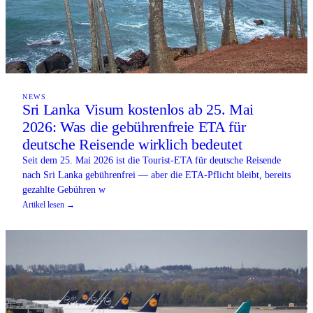
NEWS
Sri Lanka Visum kostenlos ab 25. Mai
2026: Was die gebührenfreie ETA für
deutsche Reisende wirklich bedeutet
Seit dem 25. Mai 2026 ist die Tourist-ETA für deutsche Reisende
nach Sri Lanka gebührenfrei — aber die ETA-Pflicht bleibt, bereits
gezahlte Gebühren w
Artikel lesen →