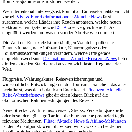
Bonusprogramme umstrukturiert werden.
Wer international unterwegs ist, kommt an Einreiseformalitäten nicht
vorbei.
Visa & Einreiseinformationen: Aktuelle News
fasst
zusammen, welche Länder ihre Regeln anpassen, welche neuen
elektronischen Systeme wie
ESTA
oder vergleichbare ETAs
eingeführt werden und was du vor der Abreise wissen musst.
Die Welt der Reiseziele ist im ständigen Wandel – politische
Entwicklungen, neue Infrastruktur, Naturereignisse oder
Tourismusbeschränkungen verändern, welche Orte gerade
empfehlenswert sind.
Destinationen: Aktuelle Reiseziel-News
liefert
dir den aktuellen Stand direkt aus den wichtigsten Regionen der
Welt.
Flugpreise, Währungskurse, Reiseversicherungen und
wirtschaftliche Entwicklungen in der Tourismusbranche – das alles
beeinflusst, was dein Urlaub am Ende kostet.
Finanzen: Aktuelle
Reise-Wirtschaftsnews
gibt dir einen klaren Blick auf die
ökonomischen Rahmenbedingungen des Reisens.
Neue Strecken, Airline-Insolvenzen, Streiks, Verspätungsrekorde
oder besonders günstige Tarife – die Flugbranche produziert täglich
relevante Meldungen.
Flüge: Aktuelle News & Airline-Meldungen
ist dein Anlaufpunkt, wenn du wissen willst, was sich bei deiner
Lieblingsairline oder auf deiner Stammstrecke tut.