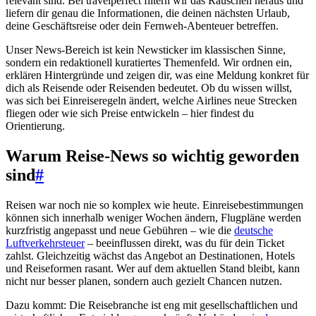
relevant sind. Bei travelperfect filtern wir das Rauschen heraus und
liefern dir genau die Informationen, die deinen nächsten Urlaub,
deine Geschäftsreise oder dein Fernweh-Abenteuer betreffen.
Unser News-Bereich ist kein Newsticker im klassischen Sinne,
sondern ein redaktionell kuratiertes Themenfeld. Wir ordnen ein,
erklären Hintergründe und zeigen dir, was eine Meldung konkret für
dich als Reisende oder Reisenden bedeutet. Ob du wissen willst,
was sich bei Einreiseregeln ändert, welche Airlines neue Strecken
fliegen oder wie sich Preise entwickeln – hier findest du
Orientierung.
Warum Reise-News so wichtig geworden
sind
#
Reisen war noch nie so komplex wie heute. Einreisebestimmungen
können sich innerhalb weniger Wochen ändern, Flugpläne werden
kurzfristig angepasst und neue Gebühren – wie die
deutsche
Luftverkehrsteuer
– beeinflussen direkt, was du für dein Ticket
zahlst. Gleichzeitig wächst das Angebot an Destinationen, Hotels
und Reiseformen rasant. Wer auf dem aktuellen Stand bleibt, kann
nicht nur besser planen, sondern auch gezielt Chancen nutzen.
Dazu kommt: Die Reisebranche ist eng mit gesellschaftlichen und