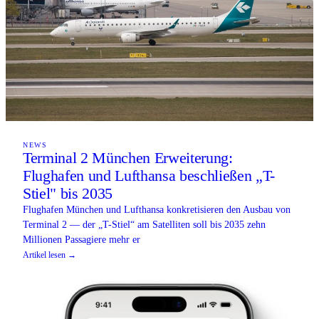
NEWS
Terminal 2 München Erweiterung:
Flughafen und Lufthansa beschließen „T-
Stiel" bis 2035
Flughafen München und Lufthansa konkretisieren den Ausbau von
Terminal 2 — der „T-Stiel“ am Satelliten soll bis 2035 zehn
Millionen Passagiere mehr er
Artikel lesen →