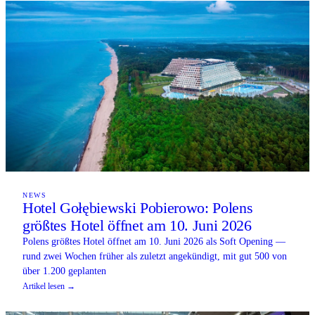
NEWS
Hotel Gołębiewski Pobierowo: Polens
größtes Hotel öffnet am 10. Juni 2026
Polens größtes Hotel öffnet am 10. Juni 2026 als Soft Opening —
rund zwei Wochen früher als zuletzt angekündigt, mit gut 500 von
über 1.200 geplanten
Artikel lesen →