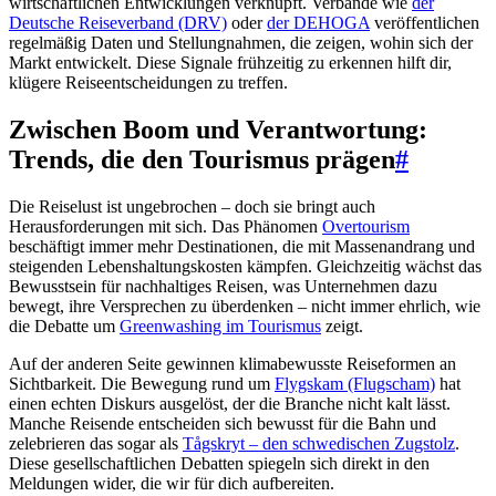
wirtschaftlichen Entwicklungen verknüpft. Verbände wie
der
Deutsche Reiseverband (DRV)
oder
der DEHOGA
veröffentlichen
regelmäßig Daten und Stellungnahmen, die zeigen, wohin sich der
Markt entwickelt. Diese Signale frühzeitig zu erkennen hilft dir,
klügere Reiseentscheidungen zu treffen.
Zwischen Boom und Verantwortung:
Trends, die den Tourismus prägen
#
Die Reiselust ist ungebrochen – doch sie bringt auch
Herausforderungen mit sich. Das Phänomen
Overtourism
beschäftigt immer mehr Destinationen, die mit Massenandrang und
steigenden Lebenshaltungskosten kämpfen. Gleichzeitig wächst das
Bewusstsein für nachhaltiges Reisen, was Unternehmen dazu
bewegt, ihre Versprechen zu überdenken – nicht immer ehrlich, wie
die Debatte um
Greenwashing im Tourismus
zeigt.
Auf der anderen Seite gewinnen klimabewusste Reiseformen an
Sichtbarkeit. Die Bewegung rund um
Flygskam (Flugscham)
hat
einen echten Diskurs ausgelöst, der die Branche nicht kalt lässt.
Manche Reisende entscheiden sich bewusst für die Bahn und
zelebrieren das sogar als
Tågskryt – den schwedischen Zugstolz
.
Diese gesellschaftlichen Debatten spiegeln sich direkt in den
Meldungen wider, die wir für dich aufbereiten.