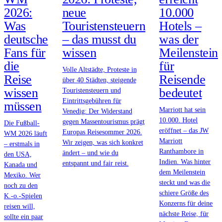
2026:
neue
10.000
Was
Touristensteuern
Hotels –
deutsche
– das musst du
was der
Fans für
wissen
Meilenstein
die
für
Volle Altstädte, Proteste in
Reise
Reisende
über 40 Städten, steigende
wissen
bedeutet
Touristensteuern und
Eintrittsgebühren für
müssen
Marriott hat sein
Venedig: Der Widerstand
10.000. Hotel
gegen Massentourismus prägt
Die Fußball-
eröffnet – das JW
Europas Reisesommer 2026.
WM 2026 läuft
Marriott
Wir zeigen, was sich konkret
– erstmals in
Ranthambore in
ändert – und wie du
den USA,
Indien. Was hinter
entspannt und fair reist.
Kanada und
dem Meilenstein
Mexiko. Wer
steckt und was die
noch zu den
schiere Größe des
K.-o.-Spielen
Konzerns für deine
reisen will,
nächste Reise, für
sollte ein paar