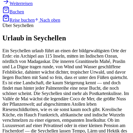
Weiterreisen
Buchen
Reise buchen
Nach oben
Über Seychellen
Urlaub in
Seychellen
Ein Seychellen urlaub führt an einen der bildgewaltigsten Orte der
Erde: ein Archipel aus 115 Inseln, mitten im Indischen Ozean,
nördlich von Madagaskar. Die inneren Granitinseln Mahé, Praslin
und La Digue tragen runde, von Wind und Wasser geschliffene
Felsblöcke, dahinter wächst dichter, tropischer Urwald, und davor
liegen Buchten mit Sand so fein, dass er unter den Füßen quietscht.
Es ist eine Landschaft, die kaum Steigerung kennt — und doch
findet man hinter jeder Palmenreihe eine neue Bucht, die noch
schöner scheint. Die Seychellen sind mehr als Postkartenkulisse. Im
Vallée de Mai wächst die legendäre Coco de Mer, die größte Nuss
der Pflanzenwelt; auf abgeschirmten Atollen leben
Riesenschildkröten, wie es sie sonst kaum noch gibt. Kreolische
Küche, ein Hauch Frankreich, afrikanische und indische Wurzeln
verschmelzen zu einer eigenen, entspannten Inselkultur. Ob im
Luxusresort auf einer Privatinsel oder in einer kleinen Pension am
Fischerdorf — die Seychellen lassen Tempo, Lärm und Hektik des