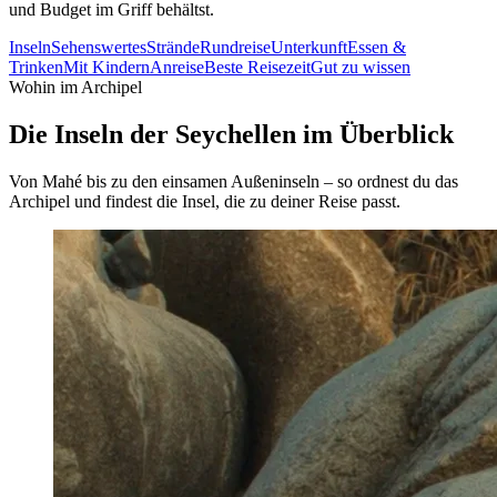
und Budget im Griff behältst.
Inseln
Sehenswertes
Strände
Rundreise
Unterkunft
Essen &
Trinken
Mit Kindern
Anreise
Beste Reisezeit
Gut zu wissen
Wohin im Archipel
Die Inseln der Seychellen im Überblick
Von Mahé bis zu den einsamen Außeninseln – so ordnest du das
Archipel und findest die Insel, die zu deiner Reise passt.