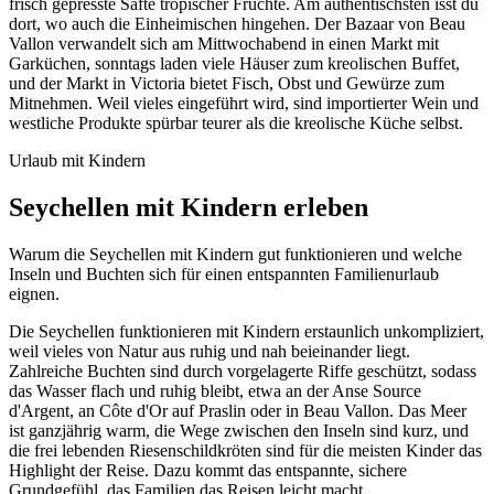
frisch gepresste Säfte tropischer Früchte. Am authentischsten isst du
dort, wo auch die Einheimischen hingehen. Der Bazaar von Beau
Vallon verwandelt sich am Mittwochabend in einen Markt mit
Garküchen, sonntags laden viele Häuser zum kreolischen Buffet,
und der Markt in Victoria bietet Fisch, Obst und Gewürze zum
Mitnehmen. Weil vieles eingeführt wird, sind importierter Wein und
westliche Produkte spürbar teurer als die kreolische Küche selbst.
Urlaub mit Kindern
Seychellen mit Kindern erleben
Warum die Seychellen mit Kindern gut funktionieren und welche
Inseln und Buchten sich für einen entspannten Familienurlaub
eignen.
Die Seychellen funktionieren mit Kindern erstaunlich unkompliziert,
weil vieles von Natur aus ruhig und nah beieinander liegt.
Zahlreiche Buchten sind durch vorgelagerte Riffe geschützt, sodass
das Wasser flach und ruhig bleibt, etwa an der Anse Source
d'Argent, an Côte d'Or auf Praslin oder in Beau Vallon. Das Meer
ist ganzjährig warm, die Wege zwischen den Inseln sind kurz, und
die frei lebenden Riesenschildkröten sind für die meisten Kinder das
Highlight der Reise. Dazu kommt das entspannte, sichere
Grundgefühl, das Familien das Reisen leicht macht.