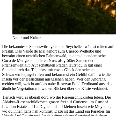
Natur und Kultur
Die bekannteste Sehenswürdigkeit der Seychellen wächst mitten auf
Praslin. Das Vallée de Mai gehört zum Unesco-Welterbe und
bewahrt einen urzeitlichen Palmenwald, in dem die endemische
Coco de Mer gedeiht, deren Nuss als größter Samen der
Pflanzenwelt gilt. Auf schattigen Pfaden läufst du in gut einer
Stunde durch das Tal, hörst mit etwas Glück den seltenen
Schwarzen Papagei rufen und bekommst ein Gefühl dafür, wie die
Inseln vor der Besiedlung ausgesehen haben. Wer den Andrang
meiden will, weicht auf das nahe Reservat Fond Ferdinand aus, das
ähnliche Vegetation mit weiten Blicken über die Küste verbindet.
Tierisch wird es überall dort, wo die Riesenschildkröten leben. Die
Aldabra-Riesenschildkröten grasen frei auf Curieuse, im Gutshof
L'Union Estate auf La Digue und auf kleinen Inseln wie Moyenne,
wo du ihnen ganz nah kommst. Dazu ist das Land ein Paradies für
Vögel: Auf Cousin und Aride brüten seltene Seevögel in dichten