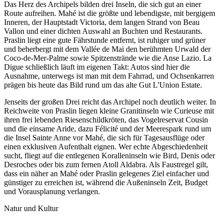
Das Herz des Archipels bilden drei Inseln, die sich gut an einer
Route aufreihen. Mahé ist die größte und lebendigste, mit bergigem
Inneren, der Hauptstadt Victoria, dem langen Strand von Beau
Vallon und einer dichten Auswahl an Buchten und Restaurants.
Praslin liegt eine gute Fährstunde entfernt, ist ruhiger und grüner
und beherbergt mit dem Vallée de Mai den berühmten Urwald der
Coco-de-Mer-Palme sowie Spitzenstrände wie die Anse Lazio. La
Digue schließlich läuft im eigenen Takt: Autos sind hier die
Ausnahme, unterwegs ist man mit dem Fahrrad, und Ochsenkarren
prägen bis heute das Bild rund um das alte Gut L'Union Estate.
Jenseits der großen Drei reicht das Archipel noch deutlich weiter. In
Reichweite von Praslin liegen kleine Granitinseln wie Curieuse mit
ihren frei lebenden Riesenschildkröten, das Vogelreservat Cousin
und die einsame Aride, dazu Félicité und der Meerespark rund um
die Insel Sainte Anne vor Mahé, die sich für Tagesausflüge oder
einen exklusiven Aufenthalt eignen. Wer echte Abgeschiedenheit
sucht, fliegt auf die entlegenen Koralleninseln wie Bird, Denis oder
Desroches oder bis zum fernen Atoll Aldabra. Als Faustregel gilt,
dass ein näher an Mahé oder Praslin gelegenes Ziel einfacher und
günstiger zu erreichen ist, während die Außeninseln Zeit, Budget
und Vorausplanung verlangen.
Natur und Kultur