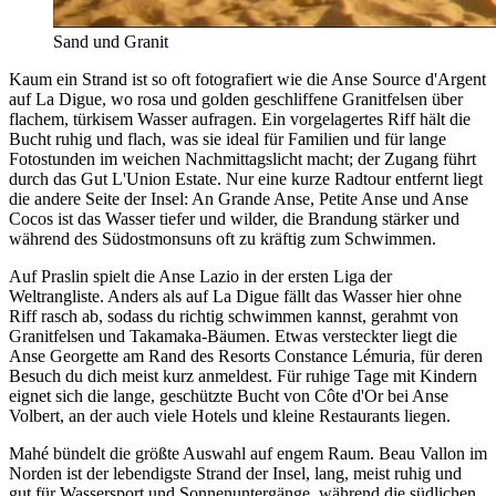
Sand und Granit
Kaum ein Strand ist so oft fotografiert wie die Anse Source d'Argent
auf La Digue, wo rosa und golden geschliffene Granitfelsen über
flachem, türkisem Wasser aufragen. Ein vorgelagertes Riff hält die
Bucht ruhig und flach, was sie ideal für Familien und für lange
Fotostunden im weichen Nachmittagslicht macht; der Zugang führt
durch das Gut L'Union Estate. Nur eine kurze Radtour entfernt liegt
die andere Seite der Insel: An Grande Anse, Petite Anse und Anse
Cocos ist das Wasser tiefer und wilder, die Brandung stärker und
während des Südostmonsuns oft zu kräftig zum Schwimmen.
Auf Praslin spielt die Anse Lazio in der ersten Liga der
Weltrangliste. Anders als auf La Digue fällt das Wasser hier ohne
Riff rasch ab, sodass du richtig schwimmen kannst, gerahmt von
Granitfelsen und Takamaka-Bäumen. Etwas versteckter liegt die
Anse Georgette am Rand des Resorts Constance Lémuria, für deren
Besuch du dich meist kurz anmeldest. Für ruhige Tage mit Kindern
eignet sich die lange, geschützte Bucht von Côte d'Or bei Anse
Volbert, an der auch viele Hotels und kleine Restaurants liegen.
Mahé bündelt die größte Auswahl auf engem Raum. Beau Vallon im
Norden ist der lebendigste Strand der Insel, lang, meist ruhig und
gut für Wassersport und Sonnenuntergänge, während die südlichen