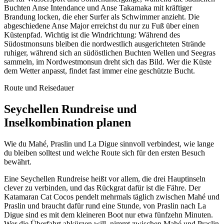
Buchten Anse Intendance und Anse Takamaka mit kräftiger
Brandung locken, die eher Surfer als Schwimmer anzieht. Die
abgeschiedene Anse Major erreichst du nur zu Fuß über einen
Küstenpfad. Wichtig ist die Windrichtung: Während des
Südostmonsuns bleiben die nordwestlich ausgerichteten Strände
ruhiger, während sich an südöstlichen Buchten Wellen und Seegras
sammeln, im Nordwestmonsun dreht sich das Bild. Wer die Küste
dem Wetter anpasst, findet fast immer eine geschützte Bucht.
Route und Reisedauer
Seychellen Rundreise und
Inselkombination planen
Wie du Mahé, Praslin und La Digue sinnvoll verbindest, wie lange
du bleiben solltest und welche Route sich für den ersten Besuch
bewährt.
Eine Seychellen Rundreise heißt vor allem, die drei Hauptinseln
clever zu verbinden, und das Rückgrat dafür ist die Fähre. Der
Katamaran Cat Cocos pendelt mehrmals täglich zwischen Mahé und
Praslin und braucht dafür rund eine Stunde, von Praslin nach La
Digue sind es mit dem kleineren Boot nur etwa fünfzehn Minuten.
Wer die Überfahrt abkürzen will, nimmt zwischen Mahé und Praslin