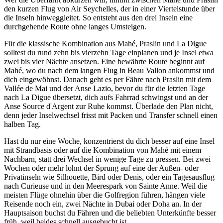
den kurzen Flug von Air Seychelles, der in einer Viertelstunde über
die Inseln hinweggleitet. So entsteht aus den drei Inseln eine
durchgehende Route ohne langes Umsteigen.
Für die klassische Kombination aus Mahé, Praslin und La Digue
solltest du rund zehn bis vierzehn Tage einplanen und je Insel etwa
zwei bis vier Nächte ansetzen. Eine bewährte Route beginnt auf
Mahé, wo du nach dem langen Flug in Beau Vallon ankommst und
dich eingewöhnst. Danach geht es per Fähre nach Praslin mit dem
Vallée de Mai und der Anse Lazio, bevor du für die letzten Tage
nach La Digue übersetzt, dich aufs Fahrrad schwingst und an der
Anse Source d'Argent zur Ruhe kommst. Überlade den Plan nicht,
denn jeder Inselwechsel frisst mit Packen und Transfer schnell einen
halben Tag.
Hast du nur eine Woche, konzentrierst du dich besser auf eine Insel
mit Strandbasis oder auf die Kombination von Mahé mit einem
Nachbarn, statt drei Wechsel in wenige Tage zu pressen. Bei zwei
Wochen oder mehr lohnt der Sprung auf eine der Außen- oder
Privatinseln wie Silhouette, Bird oder Denis, oder ein Tagesausflug
nach Curieuse und in den Meerespark von Sainte Anne. Weil die
meisten Flüge ohnehin über die Golfregion führen, hängen viele
Reisende noch ein, zwei Nächte in Dubai oder Doha an. In der
Hauptsaison buchst du Fähren und die beliebten Unterkünfte besser
früh, weil beides schnell ausgebucht ist.