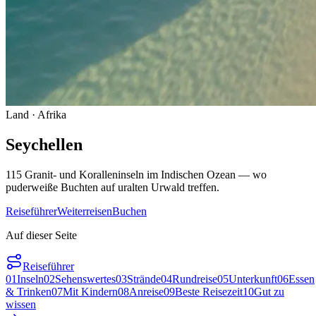
Land
· Afrika
Seychellen
115 Granit- und Koralleninseln im Indischen Ozean — wo
puderweiße Buchten auf uralten Urwald treffen.
Reiseführer
Weiterreisen
Buchen
Auf dieser Seite
Reiseführer
01
Inseln
02
Sehenswertes
03
Strände
04
Rundreise
05
Unterkunft
06
Essen
& Trinken
07
Mit Kindern
08
Anreise
09
Beste Reisezeit
10
Gut zu
wissen