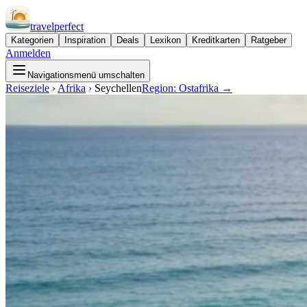
travel
perfect
Kategorien
Inspiration
Deals
Lexikon
Kreditkarten
Ratgeber
Anmelden
Navigationsmenü umschalten
Reiseziele
›
Afrika
›
Seychellen
Region:
Ostafrika
→