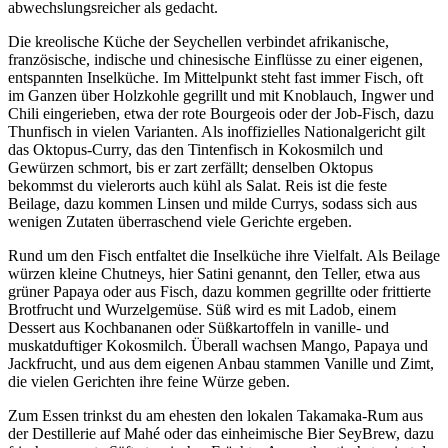
abwechslungsreicher als gedacht.
Die kreolische Küche der Seychellen verbindet afrikanische,
französische, indische und chinesische Einflüsse zu einer eigenen,
entspannten Inselküche. Im Mittelpunkt steht fast immer Fisch, oft
im Ganzen über Holzkohle gegrillt und mit Knoblauch, Ingwer und
Chili eingerieben, etwa der rote Bourgeois oder der Job-Fisch, dazu
Thunfisch in vielen Varianten. Als inoffizielles Nationalgericht gilt
das Oktopus-Curry, das den Tintenfisch in Kokosmilch und
Gewürzen schmort, bis er zart zerfällt; denselben Oktopus
bekommst du vielerorts auch kühl als Salat. Reis ist die feste
Beilage, dazu kommen Linsen und milde Currys, sodass sich aus
wenigen Zutaten überraschend viele Gerichte ergeben.
Rund um den Fisch entfaltet die Inselküche ihre Vielfalt. Als Beilage
würzen kleine Chutneys, hier Satini genannt, den Teller, etwa aus
grüner Papaya oder aus Fisch, dazu kommen gegrillte oder frittierte
Brotfrucht und Wurzelgemüse. Süß wird es mit Ladob, einem
Dessert aus Kochbananen oder Süßkartoffeln in vanille- und
muskatduftiger Kokosmilch. Überall wachsen Mango, Papaya und
Jackfrucht, und aus dem eigenen Anbau stammen Vanille und Zimt,
die vielen Gerichten ihre feine Würze geben.
Zum Essen trinkst du am ehesten den lokalen Takamaka-Rum aus
der Destillerie auf Mahé oder das einheimische Bier SeyBrew, dazu