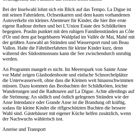
Bei der Inselwahl lohnt sich ein Blick auf das Tempo. La Digue ist
mit seinen Fahrrädern, Ochsenkarren und dem kaum vorhandenen
Autoverkehr ein kleines Abenteuer für Kinder, die hier ihre erste
eigene Radtour drehen und bei L'Union Estate den Schildkröten
begegnen. Praslin punktet mit den ruhigen Familienstränden an Côte
d'Or und dem gut begehbaren Waldpfad im Vallée de Mai, Mahé mit
der größten Auswahl an Stränden und Wassersport rund um Beau
Vallon. Halte die Fährüberfahrten für kleine Kinder kurz, denn
während des Südostmonsuns kann die See zwischendurch unruhig
werden.
An Programm mangelt es nicht. Im Meerespark von Sainte Anne
vor Mahé zeigen Glasbodenboote und einfache Schnorchelplätze
die Unterwasserwelt, ohne dass die Kleinen weit hinausschwimmen
müssen. Dazu kommen das Beobachten der Schildkröten, leichte
Wanderungen und die Radtouren auf La Digue. Achte allerdings auf
die Strömung: An südlich und östlich gelegenen Stränden wie der
Anse Intendance oder Grande Anse ist die Brandung oft kräftig,
sodass für kleine Kinder die riffgeschützten Buchten die bessere
Wahl sind. Gästehäuser mit eigener Küche helfen zusätzlich, wenn
der Nachwuchs wählerisch isst.
Anreise und Transport