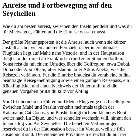
Anreise und Fortbewegung auf den
Seychellen
Wie du am besten anreist, zwischen den Inseln pendelst und was du
für Mietwagen, Fähren und die Einreise wissen musst.
Der größte Planungsposten ist die Anreise, auch wenn sie kürzer
ausfällt als bei vielen anderen Fernzielen. Der internationale
Flughafen liegt auf Mahé nahe Victoria, und in der Hauptsaison
fliegt Condor direkt ab Frankfurt in rund zehn Stunden dorthin.
Sonst reist du mit einem Umstieg über die Golfregion, etwa Dubai,
Doha oder Abu Dhabi, über Istanbul oder Addis Abeba, was die
Reisezeit verlängert. Für die Einreise brauchst du vorab eine online
beantragte Reisegenehmigung sowie einen gültigen Reisepass, ein
Rückflugticket und einen Nachweis der Unterkunft, und die
genauen Vorgaben prüfst du kurz vor Abflug.
Vor Ort übernehmen Fähren und kleine Flugzeuge das Inselhüpfen.
Zwischen Mahé und Praslin verkehrt mehrmals täglich der
Katamaran Cat Cocos, von Praslin bringt dich ein kleineres Boot
weiter nach La Digue, und wer schneller wechseln will, nimmt den
Inlandsflug von Air Seychelles. Die beliebten Verbindungen
reservierst du in der Hauptsaison besser im Voraus, weil sie früh
ausgebucht sind. Die entlegenen Privatinseln erreichst du nur per