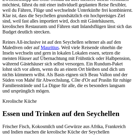
möchtest, fährst du mit einer individuell geplanten Reise flexibler,
weil du Fähren, Flüge und wechselnde Unterkünfte frei kombinierst.
Klar ist, dass die Seychellen grundsätzlich ein hochpreisiges Ziel
sind, weil fast alles importiert wird, doch mit Gästehäusern,
kreolischen Restaurants und Fähren statt Inlandsflügen lässt sich das
Budget deutlich strecken.
Reines All-inclusive ist auf den Seychellen seltener als auf den
Malediven oder auf
Mauritius
. Weil viele Reisende ohnehin die
Inseln wechseln und gern in lokalen Lokalen essen, setzen die
meisten Häuser auf Übernachtung mit Frühstück oder Halbpension,
während Gästehäuser sich selbst versorgen. Ein Rundum-Paket
lohnt sich vor allem, wenn du an einem Ort bleiben und dich um
nichts kümmern willst. Als Basis eignen sich Beau Vallon und der
Süden von Mahé für Abwechslung, Côte d'Or auf Praslin für ruhige
Familienstrände und La Digue für alle, die es besonders langsam
und ursprünglich mögen.
Kreolische Küche
Essen und Trinken auf den Seychellen
Frischer Fisch, Kokosmilch und Gewürze aus Afrika, Frankreich
und Indien machen die kreolische Küche der Seychellen