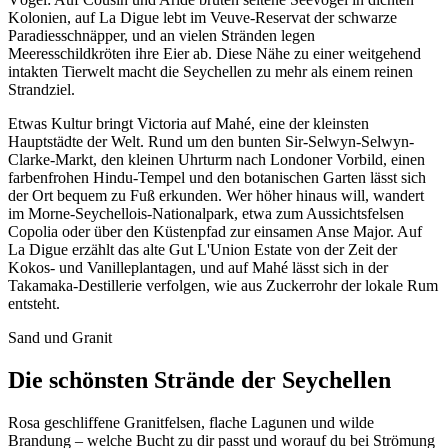
Kolonien, auf La Digue lebt im Veuve-Reservat der schwarze
Paradiesschnäpper, und an vielen Stränden legen
Meeresschildkröten ihre Eier ab. Diese Nähe zu einer weitgehend
intakten Tierwelt macht die Seychellen zu mehr als einem reinen
Strandziel.
Etwas Kultur bringt Victoria auf Mahé, eine der kleinsten
Hauptstädte der Welt. Rund um den bunten Sir-Selwyn-Selwyn-
Clarke-Markt, den kleinen Uhrturm nach Londoner Vorbild, einen
farbenfrohen Hindu-Tempel und den botanischen Garten lässt sich
der Ort bequem zu Fuß erkunden. Wer höher hinaus will, wandert
im Morne-Seychellois-Nationalpark, etwa zum Aussichtsfelsen
Copolia oder über den Küstenpfad zur einsamen Anse Major. Auf
La Digue erzählt das alte Gut L'Union Estate von der Zeit der
Kokos- und Vanilleplantagen, und auf Mahé lässt sich in der
Takamaka-Destillerie verfolgen, wie aus Zuckerrohr der lokale Rum
entsteht.
Sand und Granit
Die schönsten Strände der Seychellen
Rosa geschliffene Granitfelsen, flache Lagunen und wilde
Brandung – welche Bucht zu dir passt und worauf du bei Strömung