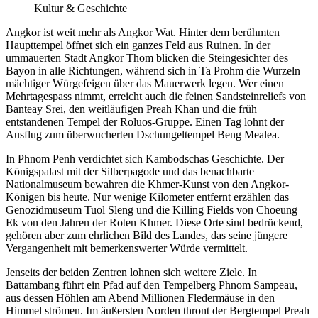
Kultur & Geschichte
Angkor ist weit mehr als Angkor Wat. Hinter dem berühmten
Haupttempel öffnet sich ein ganzes Feld aus Ruinen. In der
ummauerten Stadt Angkor Thom blicken die Steingesichter des
Bayon in alle Richtungen, während sich in Ta Prohm die Wurzeln
mächtiger Würgefeigen über das Mauerwerk legen. Wer einen
Mehrtagespass nimmt, erreicht auch die feinen Sandsteinreliefs von
Banteay Srei, den weitläufigen Preah Khan und die früh
entstandenen Tempel der Roluos-Gruppe. Einen Tag lohnt der
Ausflug zum überwucherten Dschungeltempel Beng Mealea.
In Phnom Penh verdichtet sich Kambodschas Geschichte. Der
Königspalast mit der Silberpagode und das benachbarte
Nationalmuseum bewahren die Khmer-Kunst von den Angkor-
Königen bis heute. Nur wenige Kilometer entfernt erzählen das
Genozidmuseum Tuol Sleng und die Killing Fields von Choeung
Ek von den Jahren der Roten Khmer. Diese Orte sind bedrückend,
gehören aber zum ehrlichen Bild des Landes, das seine jüngere
Vergangenheit mit bemerkenswerter Würde vermittelt.
Jenseits der beiden Zentren lohnen sich weitere Ziele. In
Battambang führt ein Pfad auf den Tempelberg Phnom Sampeau,
aus dessen Höhlen am Abend Millionen Fledermäuse in den
Himmel strömen. Im äußersten Norden thront der Bergtempel Preah