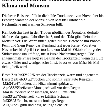
Klima und Monsun
Die beste Reisezeit fällt in die kühle Trockenzeit von November bis
Februar, während der Monsun von Mai bis Oktober die
Nachmittage mit warmen Schauern füllt.
Kambodscha liegt in den Tropen nördlich des Äquators, deshalb
bleibt es das ganze Jahr über heiß, und den Takt gibt allein der
Monsun vor. Die Werte unten gelten für die Tiefebene um Phnom
Penh und Siem Reap, das Kernland fast jeder Reise. Von etwa
November bis April ist es trocken, von Mai bis Oktober bringt der
Südwestmonsun kräftige, meist kurze Nachmittagsregen. Die
angenehmste Phase liegt zu Beginn der Trockenzeit, wenn die Luft
etwas kühler und weniger schwül ist, bevor es von März bis Mai
richtig heiß wird.
Beste Zeit
Jan
32
°
22
°
Kern der Trockenzeit, warm und angenehm
Beste Zeit
Feb
33
°
22
°
trocken und sonnig, sehr gute Reisezeit
Mär
34
°
24
°
trocken, die Hitze nimmt spürbar zu
Apr
35
°
25
°
heißester Monat, schwül vor dem Regen
Mai
34
°
25
°
erste Monsunregen, hohe Luftfeuchte
Jun
33
°
25
°
Regenzeit, kurze kräftige Schauer
Jul
32
°
25
°
feucht, meist nachmittags Regen
Aug
32
°
25
°
grün und nass, häufige Schauer