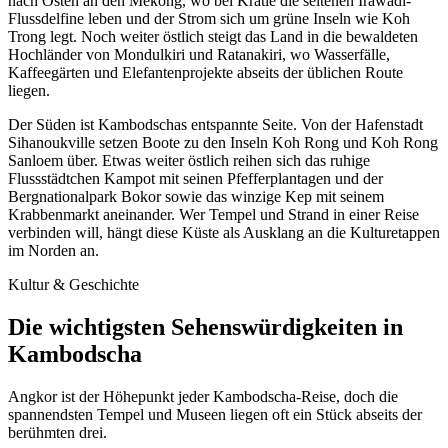
nach Osten an den Mekong, wo bei Kratie die seltenen Irawadi-
Flussdelfine leben und der Strom sich um grüne Inseln wie Koh
Trong legt. Noch weiter östlich steigt das Land in die bewaldeten
Hochländer von Mondulkiri und Ratanakiri, wo Wasserfälle,
Kaffeegärten und Elefantenprojekte abseits der üblichen Route
liegen.
Der Süden ist Kambodschas entspannte Seite. Von der Hafenstadt
Sihanoukville setzen Boote zu den Inseln Koh Rong und Koh Rong
Sanloem über. Etwas weiter östlich reihen sich das ruhige
Flussstädtchen Kampot mit seinen Pfefferplantagen und der
Bergnationalpark Bokor sowie das winzige Kep mit seinem
Krabbenmarkt aneinander. Wer Tempel und Strand in einer Reise
verbinden will, hängt diese Küste als Ausklang an die Kulturetappen
im Norden an.
Kultur & Geschichte
Die wichtigsten Sehenswürdigkeiten in
Kambodscha
Angkor ist der Höhepunkt jeder Kambodscha-Reise, doch die
spannendsten Tempel und Museen liegen oft ein Stück abseits der
berühmten drei.