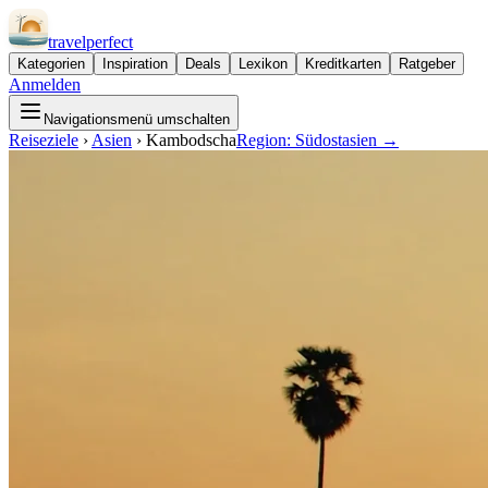
travel
perfect
Kategorien
Inspiration
Deals
Lexikon
Kreditkarten
Ratgeber
Anmelden
Navigationsmenü umschalten
Reiseziele
›
Asien
›
Kambodscha
Region:
Südostasien
→