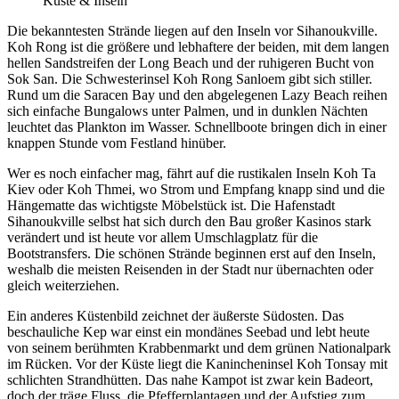
Küste & Inseln
Die bekanntesten Strände liegen auf den Inseln vor Sihanoukville.
Koh Rong ist die größere und lebhaftere der beiden, mit dem langen
hellen Sandstreifen der Long Beach und der ruhigeren Bucht von
Sok San. Die Schwesterinsel Koh Rong Sanloem gibt sich stiller.
Rund um die Saracen Bay und den abgelegenen Lazy Beach reihen
sich einfache Bungalows unter Palmen, und in dunklen Nächten
leuchtet das Plankton im Wasser. Schnellboote bringen dich in einer
knappen Stunde vom Festland hinüber.
Wer es noch einfacher mag, fährt auf die rustikalen Inseln Koh Ta
Kiev oder Koh Thmei, wo Strom und Empfang knapp sind und die
Hängematte das wichtigste Möbelstück ist. Die Hafenstadt
Sihanoukville selbst hat sich durch den Bau großer Kasinos stark
verändert und ist heute vor allem Umschlagplatz für die
Bootstransfers. Die schönen Strände beginnen erst auf den Inseln,
weshalb die meisten Reisenden in der Stadt nur übernachten oder
gleich weiterziehen.
Ein anderes Küstenbild zeichnet der äußerste Südosten. Das
beschauliche Kep war einst ein mondänes Seebad und lebt heute
von seinem berühmten Krabbenmarkt und dem grünen Nationalpark
im Rücken. Vor der Küste liegt die Kanincheninsel Koh Tonsay mit
schlichten Strandhütten. Das nahe Kampot ist zwar kein Badeort,
doch der träge Fluss, die Pfefferplantagen und der Aufstieg zum