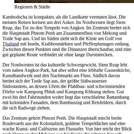
Regionen & Städte
Kambodscha ist kompakter, als die Landkarte vermuten lässt. Die
meisten Reisen kreisen um drei Anker. Im Nordwesten liegt Siem
Reap, das Tor zu den Tempeln von Angkor. Im Zentrum breitet sich
die Hauptstadt Phnom Penh am Zusammenfluss von Mekong und
Tonle Sap aus. Und im Süden zieht sich die Küste am Golf von
Thailand
mit Inseln, Krabbenmärkten und Pfefferplantagen entlang.
Zwischen diesen Punkten sind die Distanzen überschaubar, und eine
gut geplante Route verbindet sie ohne lange Durststrecken.
Der Nordwesten ist das kulturelle Schwergewicht. Siem Reap lebt
vom nahen Angkor-Park, hat aber selbst eine lebhafte Gassenküche,
Kunsthandwerk und den Nachtmarkt am Fluss. Südlich davon
breitet sich der Tonle Sap aus, der größte Süßwassersee
Südostasiens, an dessen Ufern die Pfahlbau- und schwimmenden
Dörfer wie Kampong Phluk und Kampong Khleang stehen. Gut
zwei bis drei Fahrstunden weiter liegt das verschlafene Battambang
mit kolonialen Fassaden, dem Bambuszug und Reisfeldern, durch
die sich Radwege ziehen.
Das Zentrum gehört Phnom Penh. Die Hauptstadt mischt breite
Boulevards aus der Kolonialzeit, goldene Tempeldächer und eine
wache Kunst- und Cafészene am Flussufer. Von hier reicht der Blick