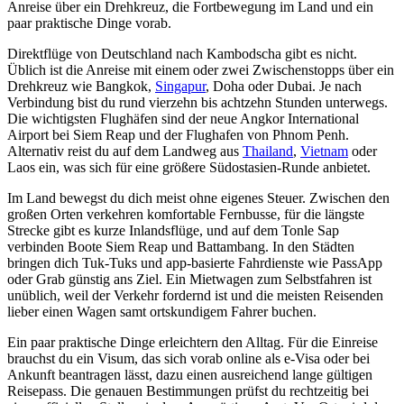
Anreise über ein Drehkreuz, die Fortbewegung im Land und ein
paar praktische Dinge vorab.
Direktflüge von Deutschland nach Kambodscha gibt es nicht.
Üblich ist die Anreise mit einem oder zwei Zwischenstopps über ein
Drehkreuz wie Bangkok,
Singapur
, Doha oder Dubai. Je nach
Verbindung bist du rund vierzehn bis achtzehn Stunden unterwegs.
Die wichtigsten Flughäfen sind der neue Angkor International
Airport bei Siem Reap und der Flughafen von Phnom Penh.
Alternativ reist du auf dem Landweg aus
Thailand
,
Vietnam
oder
Laos ein, was sich für eine größere Südostasien-Runde anbietet.
Im Land bewegst du dich meist ohne eigenes Steuer. Zwischen den
großen Orten verkehren komfortable Fernbusse, für die längste
Strecke gibt es kurze Inlandsflüge, und auf dem Tonle Sap
verbinden Boote Siem Reap und Battambang. In den Städten
bringen dich Tuk-Tuks und app-basierte Fahrdienste wie PassApp
oder Grab günstig ans Ziel. Ein Mietwagen zum Selbstfahren ist
unüblich, weil der Verkehr fordernd ist und die meisten Reisenden
lieber einen Wagen samt ortskundigem Fahrer buchen.
Ein paar praktische Dinge erleichtern den Alltag. Für die Einreise
brauchst du ein Visum, das sich vorab online als e-Visa oder bei
Ankunft beantragen lässt, dazu einen ausreichend lange gültigen
Reisepass. Die genauen Bestimmungen prüfst du rechtzeitig bei