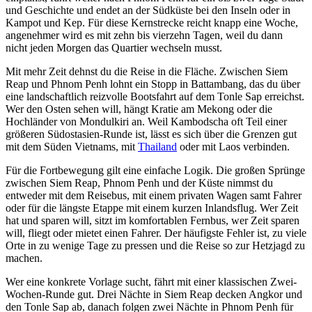
und Geschichte und endet an der Südküste bei den Inseln oder in
Kampot und Kep. Für diese Kernstrecke reicht knapp eine Woche,
angenehmer wird es mit zehn bis vierzehn Tagen, weil du dann
nicht jeden Morgen das Quartier wechseln musst.
Mit mehr Zeit dehnst du die Reise in die Fläche. Zwischen Siem
Reap und Phnom Penh lohnt ein Stopp in Battambang, das du über
eine landschaftlich reizvolle Bootsfahrt auf dem Tonle Sap erreichst.
Wer den Osten sehen will, hängt Kratie am Mekong oder die
Hochländer von Mondulkiri an. Weil Kambodscha oft Teil einer
größeren Südostasien-Runde ist, lässt es sich über die Grenzen gut
mit dem Süden Vietnams, mit
Thailand
oder mit Laos verbinden.
Für die Fortbewegung gilt eine einfache Logik. Die großen Sprünge
zwischen Siem Reap, Phnom Penh und der Küste nimmst du
entweder mit dem Reisebus, mit einem privaten Wagen samt Fahrer
oder für die längste Etappe mit einem kurzen Inlandsflug. Wer Zeit
hat und sparen will, sitzt im komfortablen Fernbus, wer Zeit sparen
will, fliegt oder mietet einen Fahrer. Der häufigste Fehler ist, zu viele
Orte in zu wenige Tage zu pressen und die Reise so zur Hetzjagd zu
machen.
Wer eine konkrete Vorlage sucht, fährt mit einer klassischen Zwei-
Wochen-Runde gut. Drei Nächte in Siem Reap decken Angkor und
den Tonle Sap ab, danach folgen zwei Nächte in Phnom Penh für