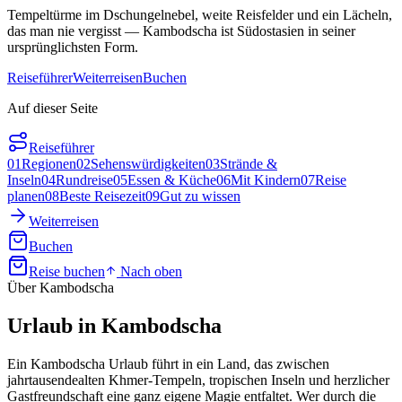
Tempeltürme im Dschungelnebel, weite Reisfelder und ein Lächeln,
das man nie vergisst — Kambodscha ist Südostasien in seiner
ursprünglichsten Form.
Reiseführer
Weiterreisen
Buchen
Auf dieser Seite
Reiseführer
01
Regionen
02
Sehenswürdigkeiten
03
Strände &
Inseln
04
Rundreise
05
Essen & Küche
06
Mit Kindern
07
Reise
planen
08
Beste Reisezeit
09
Gut zu wissen
Weiterreisen
Buchen
Reise buchen
Nach oben
Über Kambodscha
Urlaub in
Kambodscha
Ein Kambodscha Urlaub führt in ein Land, das zwischen
jahrtausendealten Khmer-Tempeln, tropischen Inseln und herzlicher
Gastfreundschaft eine ganz eigene Magie entfaltet. Wer durch die