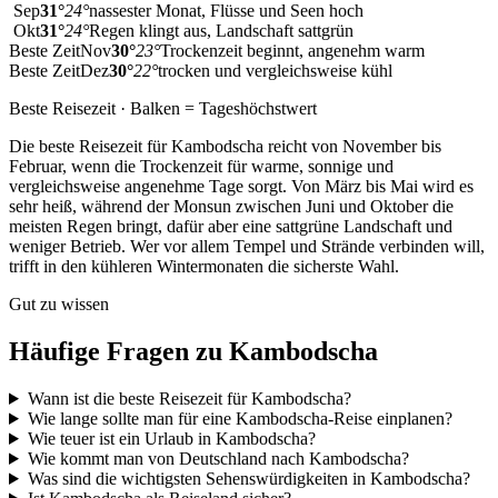
Sep
31
°
24
°
nassester Monat, Flüsse und Seen hoch
Okt
31
°
24
°
Regen klingt aus, Landschaft sattgrün
Beste Zeit
Nov
30
°
23
°
Trockenzeit beginnt, angenehm warm
Beste Zeit
Dez
30
°
22
°
trocken und vergleichsweise kühl
Beste Reisezeit · Balken = Tageshöchstwert
Die beste Reisezeit für Kambodscha reicht von November bis
Februar, wenn die Trockenzeit für warme, sonnige und
vergleichsweise angenehme Tage sorgt. Von März bis Mai wird es
sehr heiß, während der Monsun zwischen Juni und Oktober die
meisten Regen bringt, dafür aber eine sattgrüne Landschaft und
weniger Betrieb. Wer vor allem Tempel und Strände verbinden will,
trifft in den kühleren Wintermonaten die sicherste Wahl.
Gut zu wissen
Häufige Fragen zu
Kambodscha
Wann ist die beste Reisezeit für Kambodscha?
Wie lange sollte man für eine Kambodscha-Reise einplanen?
Wie teuer ist ein Urlaub in Kambodscha?
Wie kommt man von Deutschland nach Kambodscha?
Was sind die wichtigsten Sehenswürdigkeiten in Kambodscha?