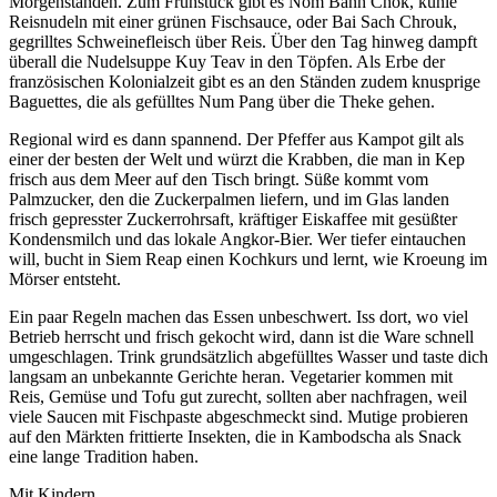
Morgenständen. Zum Frühstück gibt es Nom Banh Chok, kühle
Reisnudeln mit einer grünen Fischsauce, oder Bai Sach Chrouk,
gegrilltes Schweinefleisch über Reis. Über den Tag hinweg dampft
überall die Nudelsuppe Kuy Teav in den Töpfen. Als Erbe der
französischen Kolonialzeit gibt es an den Ständen zudem knusprige
Baguettes, die als gefülltes Num Pang über die Theke gehen.
Regional wird es dann spannend. Der Pfeffer aus Kampot gilt als
einer der besten der Welt und würzt die Krabben, die man in Kep
frisch aus dem Meer auf den Tisch bringt. Süße kommt vom
Palmzucker, den die Zuckerpalmen liefern, und im Glas landen
frisch gepresster Zuckerrohrsaft, kräftiger Eiskaffee mit gesüßter
Kondensmilch und das lokale Angkor-Bier. Wer tiefer eintauchen
will, bucht in Siem Reap einen Kochkurs und lernt, wie Kroeung im
Mörser entsteht.
Ein paar Regeln machen das Essen unbeschwert. Iss dort, wo viel
Betrieb herrscht und frisch gekocht wird, dann ist die Ware schnell
umgeschlagen. Trink grundsätzlich abgefülltes Wasser und taste dich
langsam an unbekannte Gerichte heran. Vegetarier kommen mit
Reis, Gemüse und Tofu gut zurecht, sollten aber nachfragen, weil
viele Saucen mit Fischpaste abgeschmeckt sind. Mutige probieren
auf den Märkten frittierte Insekten, die in Kambodscha als Snack
eine lange Tradition haben.
Mit Kindern