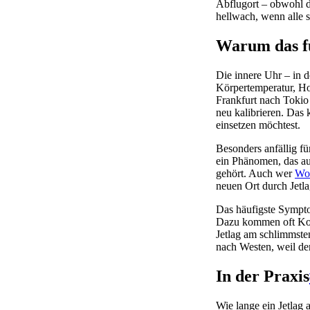
Abflugort – obwohl d
hellwach, wenn alle 
Warum das fü
Die innere Uhr – in d
Körpertemperatur, H
Frankfurt nach Tokio
neu kalibrieren. Das 
einsetzen möchtest.
Besonders anfällig fü
ein Phänomen, das au
gehört. Auch wer
Wor
neuen Ort durch Jetla
Das häufigste Symptom
Dazu kommen oft Kon
Jetlag am schlimmsten
nach Westen, weil der
In der Praxis
Wie lange ein Jetlag 