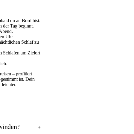
bald du an Bord bist.
n der Tag beginnt.
 Abend.
ren Uhr.
ächtlichen Schlaf zu
em Schlafen am Zielort
ich.
eisen – profitiert
bgestimmt ist. Dein
leichter.
rwinden?
+