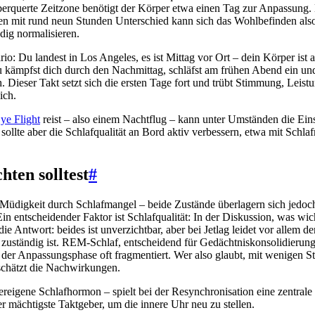
 überquerte Zeitzone benötigt der Körper etwa einen Tag zur Anpassung
en mit rund neun Stunden Unterschied kann sich das Wohlbefinden also 
dig normalisieren.
rio: Du landest in Los Angeles, es ist Mittag vor Ort – dein Körper ist
Du kämpfst dich durch den Nachmittag, schläfst am frühen Abend ein un
Dieser Takt setzt sich die ersten Tage fort und trübt Stimmung, Leist
ich.
ye Flight
reist – also einem Nachtflug – kann unter Umständen die Ei
n, sollte aber die Schlafqualität an Bord aktiv verbessern, etwa mit Schl
hten solltest
#
ch Müdigkeit durch Schlafmangel – beide Zustände überlagern sich jedoc
in entscheidender Faktor ist Schlafqualität: In der Diskussion, was wicht
e Antwort: beides ist unverzichtbar, aber bei Jetlag leidet vor allem der
 zuständig ist. REM-Schlaf, entscheidend für Gedächtniskonsolidierun
n der Anpassungsphase oft fragmentiert. Wer also glaubt, mit wenigen 
chätzt die Nachwirkungen.
reigene Schlafhormon – spielt bei der Resynchronisation eine zentrale 
der mächtigste Taktgeber, um die innere Uhr neu zu stellen.