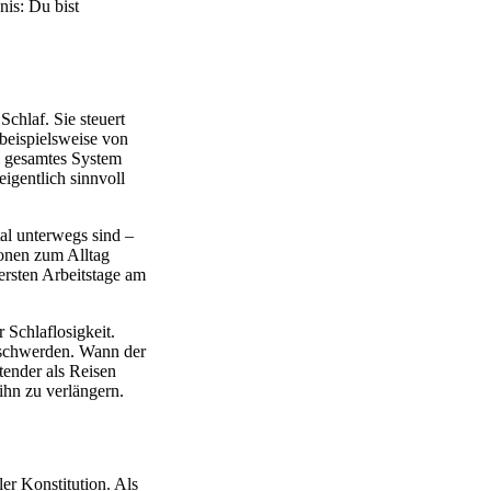
is: Du bist
chlaf. Sie steuert
beispielsweise von
in gesamtes System
eigentlich sinnvoll
tal unterwegs sind –
zonen zum Alltag
 ersten Arbeitstage am
 Schlaflosigkeit.
schwerden. Wann der
tender als Reisen
ihn zu verlängern.
ler Konstitution. Als