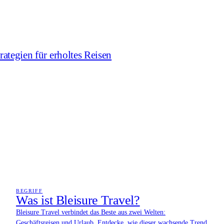
ategien für erholtes Reisen
BEGRIFF
Was ist Bleisure Travel?
Bleisure Travel verbindet das Beste aus zwei Welten:
Geschäftsreisen und Urlaub. Entdecke, wie dieser wachsende Trend