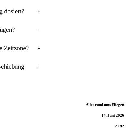
g dosiert?
+
lügen?
+
e Zeitzone?
+
rschiebung
+
Alles rund ums Fliegen
14. Juni 2026
2.192