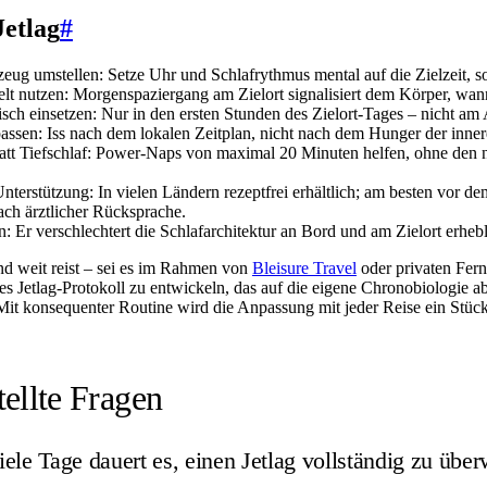
Jetlag
#
eug umstellen: Setze Uhr und Schlafrythmus mental auf die Zielzeit, so
ielt nutzen: Morgenspaziergang am Zielort signalisiert dem Körper, wan
isch einsetzen: Nur in den ersten Stunden des Zielort-Tages – nicht am
assen: Iss nach dem lokalen Zeitplan, nicht nach dem Hunger der inne
tatt Tiefschlaf: Power-Naps von maximal 20 Minuten helfen, ohne den n
nterstützung: In vielen Ländern rezeptfrei erhältlich; am besten vor d
ch ärztlicher Rücksprache.
 Er verschlechtert die Schlafarchitektur an Bord und am Zielort erhebl
und weit reist – sei es im Rahmen von
Bleisure Travel
oder privaten Fernr
es Jetlag-Protokoll zu entwickeln, das auf die eigene Chronobiologie a
 Mit konsequenter Routine wird die Anpassung mit jeder Reise ein Stück 
tellte Fragen
ele Tage dauert es, einen Jetlag vollständig zu übe