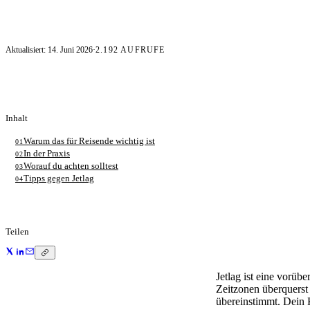
Aktualisiert:
14. Juni 2026
·
2.192
AUFRUFE
Inhalt
Warum das für Reisende wichtig ist
01
In der Praxis
02
Worauf du achten solltest
03
Tipps gegen Jetlag
04
Teilen
Jetlag ist eine vorüb
Zeitzonen überquerst
übereinstimmt. Dein 