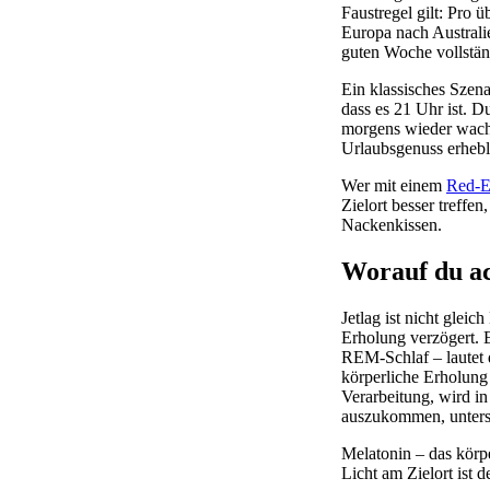
Faustregel gilt: Pro
Europa nach Australi
guten Woche vollstän
Ein klassisches Szena
dass es 21 Uhr ist. 
morgens wieder wach. 
Urlaubsgenuss erhebl
Wer mit einem
Red-E
Zielort besser treffe
Nackenkissen.
Worauf du ac
Jetlag ist nicht glei
Erholung verzögert. E
REM-Schlaf – lautet di
körperliche Erholung
Verarbeitung, wird i
auszukommen, unters
Melatonin – das körpe
Licht am Zielort ist 