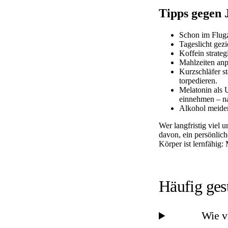
Tipps gegen 
Schon im Flugz
Tageslicht gez
Koffein strateg
Mahlzeiten anp
Kurzschläfer s
torpedieren.
Melatonin als U
einnehmen – na
Alkohol meiden:
Wer langfristig viel 
davon, ein persönlich
Körper ist lernfähig:
Häufig ges
Wie vi