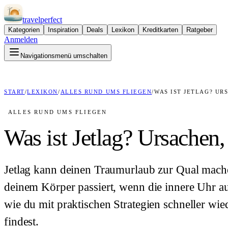
travel
perfect
Kategorien
Inspiration
Deals
Lexikon
Kreditkarten
Ratgeber
Anmelden
Navigationsmenü umschalten
START
/
LEXIKON
/
ALLES RUND UMS FLIEGEN
/
WAS IST JETLAG? U
ALLES RUND UMS FLIEGEN
Was ist Jetlag? Ursache
Jetlag kann deinen Traumurlaub zur Qual mache
deinem Körper passiert, wenn die innere Uhr a
wie du mit praktischen Strategien schneller wi
findest.