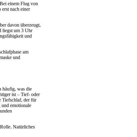
. Bei einem Flug von
erst nach einer
 aber davon überzeugt,
d liegst um 3 Uhr
ungsfähigkeit und
nschlafphase am
afmaske und
h häufig, was die
iger ist – Tief- oder
 Tiefschlaf, der für
g und emotionale
Stunden
Rolle. Natürliches