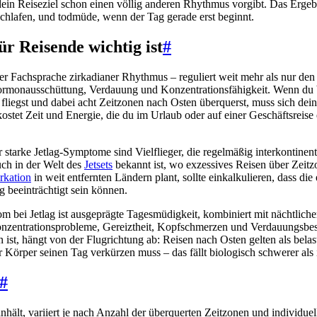
ein Reiseziel schon einen völlig anderen Rhythmus vorgibt. Das Ergebn
schlafen, und todmüde, wenn der Tag gerade erst beginnt.
r Reisende wichtig ist
#
er Fachsprache zirkadianer Rhythmus – reguliert weit mehr als nur den S
ormonausschüttung, Verdauung und Konzentrationsfähigkeit. Wenn du 
 fliegst und dabei acht Zeitzonen nach Osten überquerst, muss sich de
kostet Zeit und Energie, die du im Urlaub oder auf einer Geschäftsreise 
r starke Jetlag-Symptome sind Vielflieger, die regelmäßig interkontinen
ch in der Welt des
Jetsets
bekannt ist, wo exzessives Reisen über Zeit
kation
in weit entfernten Ländern plant, sollte einkalkulieren, dass die
g beeinträchtigt sein können.
 bei Jetlag ist ausgeprägte Tagesmüdigkeit, kombiniert mit nächtlicher
zentrationsprobleme, Gereiztheit, Kopfschmerzen und Verdauungsbe
 ist, hängt von der Flugrichtung ab: Reisen nach Osten gelten als belas
 Körper seinen Tag verkürzen muss – das fällt biologisch schwerer als 
#
anhält, variiert je nach Anzahl der überquerten Zeitzonen und individuel