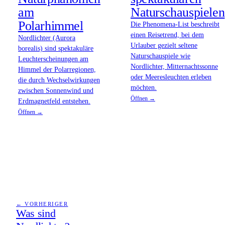
am
Naturschauspielen
Polarhimmel
Die Phenomena-List beschreibt
einen Reisetrend, bei dem
Nordlichter (Aurora
Urlauber gezielt seltene
borealis) sind spektakuläre
Naturschauspiele wie
Leuchterscheinungen am
Nordlichter, Mitternachtssonne
Himmel der Polarregionen,
oder Meeresleuchten erleben
die durch Wechselwirkungen
möchten.
zwischen Sonnenwind und
Öffnen →
Erdmagnetfeld entstehen.
Öffnen →
← VORHERIGER
Was sind