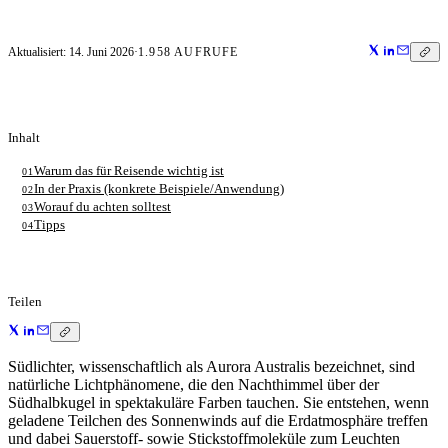
Aktualisiert:
14. Juni 2026
·
1.958
AUFRUFE
Inhalt
Warum das für Reisende wichtig ist
01
In der Praxis (konkrete Beispiele/Anwendung)
02
Worauf du achten solltest
03
Tipps
04
Teilen
Südlichter, wissenschaftlich als Aurora Australis bezeichnet, sind
natürliche Lichtphänomene, die den Nachthimmel über der
Südhalbkugel in spektakuläre Farben tauchen. Sie entstehen, wenn
geladene Teilchen des Sonnenwinds auf die Erdatmosphäre treffen
und dabei Sauerstoff- sowie Stickstoffmoleküle zum Leuchten