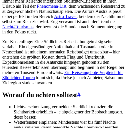
Immer mehr Reisende integrieren Südlichter-Erlebnisse in ihren
Urlaub als Teil der
Phenomena-List
, dem wachsenden Reisetrend zu
außergewöhnlichen Naturschauspielen. Die Aurora Australis passt
dabei perfekt in den Bereich
Astro Travel
, bei dem der Nachthimmel
selbst zum Reiseziel wird. Eng verwandt ist auch der Trend des
Nacht-Tourismus
, der bewusst die Stunden nach Sonnenuntergang
in den Fokus rückt.
Zur Kostenfrage: Eine Südlichter-Reise ist budgetmäßig sehr
variabel. Ein eigenständiger Aufenthalt auf Tasmanien oder in
Neuseeland ist mit einem normalen Reisebudget umsetzbar – hier
entstehen die größten Kosten durch Flug und Unterkunft.
Expeditionsreisen in die Antarktis hingegen gehören zu den
teuersten Reiseerlebnissen überhaupt und beginnen in der Regel bei
mehreren Tausend Euro aufwärts.
Ein Reiseangebote-Vergleich für
Südlichter-Touren
lohnt sich, da Preise je nach Anbieter, Saison und
Zielregion stark schwanken.
Worauf du achten solltest
#
Lichtverschmutzung vermeiden: Stadtlicht reduziert die
Sichtbarkeit erheblich – je abgelegener der Beobachtungsort,
desto besser.
Wetterfenster einplanen: Mindestens vier bis fünf Nächte
einkalkulieren, damit bewölkte Nächte überbrückt werden