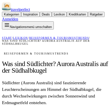
travel
perfect
Kategorien
Inspiration
Deals
Lexikon
Kreditkarten
Ratgeber
Anmelden
Navigationsmenü umschalten
START
/
LEXIKON
/
REISEFORMEN & TOURISMUSTRENDS
/
WAS SIND SÜDLICHTER? AURORA AUSTRALIS AUF DER
SÜDHALBKUGEL
REISEFORMEN & TOURISMUSTRENDS
Was sind Südlichter? Aurora Australis auf
der Südhalbkugel
Südlichter (Aurora Australis) sind faszinierende
Leuchterscheinungen am Himmel der Südhalbkugel, die
durch Wechselwirkungen zwischen Sonnenwind und
Erdmagnetfeld entstehen.