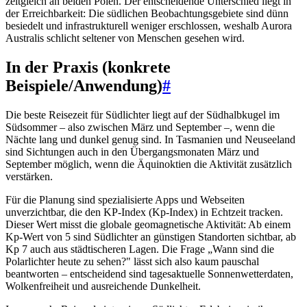
zeitgleich an beiden Polen. Der entscheidende Unterschied liegt in
der Erreichbarkeit: Die südlichen Beobachtungsgebiete sind dünn
besiedelt und infrastrukturell weniger erschlossen, weshalb Aurora
Australis schlicht seltener von Menschen gesehen wird.
In der Praxis (konkrete
Beispiele/Anwendung)
#
Die beste Reisezeit für Südlichter liegt auf der Südhalbkugel im
Südsommer – also zwischen März und September –, wenn die
Nächte lang und dunkel genug sind. In Tasmanien und Neuseeland
sind Sichtungen auch in den Übergangsmonaten März und
September möglich, wenn die Äquinoktien die Aktivität zusätzlich
verstärken.
Für die Planung sind spezialisierte Apps und Webseiten
unverzichtbar, die den KP-Index (Kp-Index) in Echtzeit tracken.
Dieser Wert misst die globale geomagnetische Aktivität: Ab einem
Kp-Wert von 5 sind Südlichter an günstigen Standorten sichtbar, ab
Kp 7 auch aus städtischeren Lagen. Die Frage „Wann sind die
Polarlichter heute zu sehen?" lässt sich also kaum pauschal
beantworten – entscheidend sind tagesaktuelle Sonnenwetterdaten,
Wolkenfreiheit und ausreichende Dunkelheit.