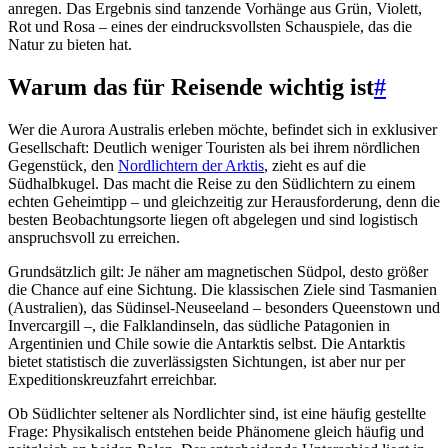
anregen. Das Ergebnis sind tanzende Vorhänge aus Grün, Violett,
Rot und Rosa – eines der eindrucksvollsten Schauspiele, das die
Natur zu bieten hat.
Warum das für Reisende wichtig ist
#
Wer die Aurora Australis erleben möchte, befindet sich in exklusiver
Gesellschaft: Deutlich weniger Touristen als bei ihrem nördlichen
Gegenstück, den
Nordlichtern der Arktis
, zieht es auf die
Südhalbkugel. Das macht die Reise zu den Südlichtern zu einem
echten Geheimtipp – und gleichzeitig zur Herausforderung, denn die
besten Beobachtungsorte liegen oft abgelegen und sind logistisch
anspruchsvoll zu erreichen.
Grundsätzlich gilt: Je näher am magnetischen Südpol, desto größer
die Chance auf eine Sichtung. Die klassischen Ziele sind Tasmanien
(Australien), das Südinsel-Neuseeland – besonders Queenstown und
Invercargill –, die Falklandinseln, das südliche Patagonien in
Argentinien und Chile sowie die Antarktis selbst. Die Antarktis
bietet statistisch die zuverlässigsten Sichtungen, ist aber nur per
Expeditionskreuzfahrt erreichbar.
Ob Südlichter seltener als Nordlichter sind, ist eine häufig gestellte
Frage: Physikalisch entstehen beide Phänomene gleich häufig und