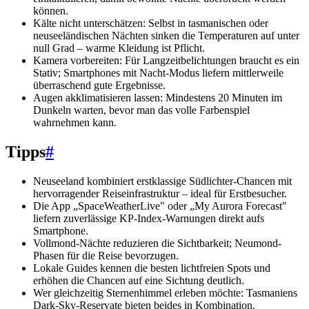
können.
Kälte nicht unterschätzen: Selbst in tasmanischen oder
neuseeländischen Nächten sinken die Temperaturen auf unter
null Grad – warme Kleidung ist Pflicht.
Kamera vorbereiten: Für Langzeitbelichtungen braucht es ein
Stativ; Smartphones mit Nacht-Modus liefern mittlerweile
überraschend gute Ergebnisse.
Augen akklimatisieren lassen: Mindestens 20 Minuten im
Dunkeln warten, bevor man das volle Farbenspiel
wahrnehmen kann.
Tipps
#
Neuseeland kombiniert erstklassige Südlichter-Chancen mit
hervorragender Reiseinfrastruktur – ideal für Erstbesucher.
Die App „SpaceWeatherLive" oder „My Aurora Forecast"
liefern zuverlässige KP-Index-Warnungen direkt aufs
Smartphone.
Vollmond-Nächte reduzieren die Sichtbarkeit; Neumond-
Phasen für die Reise bevorzugen.
Lokale Guides kennen die besten lichtfreien Spots und
erhöhen die Chancen auf eine Sichtung deutlich.
Wer gleichzeitig Sternenhimmel erleben möchte: Tasmaniens
Dark-Sky-Reservate bieten beides in Kombination.