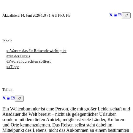
Aktualisiert:
14. Juni 2026
·
1.971
AUFRUFE
Inhalt
Warum das für Reisende wichtig ist
01
In der Praxis
02
Worauf du achten solltest
03
Tipps
04
Teilen
Ein Weltenbummler ist eine Person, die mit großer Leidenschaft und
Ausdauer die Welt bereist – nicht als gelegentlicher Urlauber,
sondern mit dem tiefen Antrieb, möglichst viele Länder, Kulturen
und Orte kennenzulernen. Das Reisen selbst steht dabei im
Mittelpunkt des Lebens, nicht das Ankommen an einem bestimmten