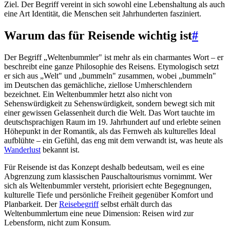
Ziel. Der Begriff vereint in sich sowohl eine Lebenshaltung als auch
eine Art Identität, die Menschen seit Jahrhunderten fasziniert.
Warum das für Reisende wichtig ist
#
Der Begriff „Weltenbummler" ist mehr als ein charmantes Wort – er
beschreibt eine ganze Philosophie des Reisens. Etymologisch setzt
er sich aus „Welt" und „bummeln" zusammen, wobei „bummeln"
im Deutschen das gemächliche, ziellose Umherschlendern
bezeichnet. Ein Weltenbummler hetzt also nicht von
Sehenswürdigkeit zu Sehenswürdigkeit, sondern bewegt sich mit
einer gewissen Gelassenheit durch die Welt. Das Wort tauchte im
deutschsprachigen Raum im 19. Jahrhundert auf und erlebte seinen
Höhepunkt in der Romantik, als das Fernweh als kulturelles Ideal
aufblühte – ein Gefühl, das eng mit dem verwandt ist, was heute als
Wanderlust
bekannt ist.
Für Reisende ist das Konzept deshalb bedeutsam, weil es eine
Abgrenzung zum klassischen Pauschaltourismus vornimmt. Wer
sich als Weltenbummler versteht, priorisiert echte Begegnungen,
kulturelle Tiefe und persönliche Freiheit gegenüber Komfort und
Planbarkeit. Der
Reisebegriff
selbst erhält durch das
Weltenbummlertum eine neue Dimension: Reisen wird zur
Lebensform, nicht zum Konsum.