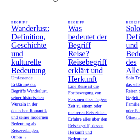
BEGRIFF
BEGRIFF
BEGRI
Wanderlust:
Was
Solo
Definition,
bedeutet der
Defi
Geschichte
Begriff
und
und
Reise?
Bed
kulturelle
Reisebegriff
des
Bedeutung
erklärt und
Alle
Herkunft
Umfassende
Solo Tr
Erklärung des
das sel
Eine Reise ist die
Begriffs Wanderlust,
Reisen 
Fortbewegung von
seiner historischen
Begleit
Personen über längere
Wurzeln in der
Familie
Zeit zu einem oder
deutschen Romantik
oder Pa
mehreren Reisezielen.
und seiner modernen
Öffnen 
Erfahre alles über den
Bedeutung als
Reisebegriff, dessen
Reiseverlangen.
Herkunft und
Öffnen →
Bedeutung.