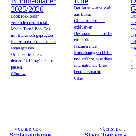
Buchliebhaber
Elite
O
2025/2026
G
Der Jetset – eine Welt
aus Luxus,
BookTok-Reisen
Da
Globetrottern und
verbinden den Social-
bez
exklusiven
Media-Trend BookTok
bew
Destinationen. Tauche
mit literarisch geprägten
Ort
ein in die
Reiserouten. Entdecke die
Le
faszinierende
angesagtesten
tra
Entstehungsgeschichte
Urlaubsorte, die zu
Ere
und erfahre, was diese
deinen Lieblingsbüchern
ver
internationale Elite
passen.
Öf
heute ausmacht.
Öffnen →
Öffnen →
← VORHERIGER
NÄCHSTER →
Schlaftourismus
Silent Tourism -