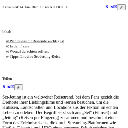
Aktualisiert:
14. Juni 2026
·
2.048
AUFRUFE
Inhalt
Warum das für Reisende wichtig ist
01
In der Praxis
02
Worauf du achten solltest
03
Tipps für deine Set-Jetting-Reise
04
Teilen
Set-Jetting ist ein weltweiter Reisetrend, bei dem Fans gezielt die
Drehorte ihrer Lieblingsfilme und -serien besuchen, um die
Kulissen, Landschaften und Locations aus der Fiktion im echten
Leben zu erleben. Der Begriff setzt sich aus „Set" (Filmset) und
„Jetting" (Reisen per Flugzeug) zusammen und beschreibt eine
Form des Erlebnisreisens, die durch Streaming-Plattformen wie
Netflix, Disney+ und HBO einen enormen Schub erhalten hat.