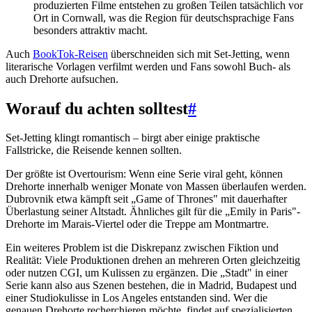
produzierten Filme entstehen zu großen Teilen tatsächlich vor
Ort in Cornwall, was die Region für deutschsprachige Fans
besonders attraktiv macht.
Auch
BookTok-Reisen
überschneiden sich mit Set-Jetting, wenn
literarische Vorlagen verfilmt werden und Fans sowohl Buch- als
auch Drehorte aufsuchen.
Worauf du achten solltest
#
Set-Jetting klingt romantisch – birgt aber einige praktische
Fallstricke, die Reisende kennen sollten.
Der größte ist Overtourism: Wenn eine Serie viral geht, können
Drehorte innerhalb weniger Monate von Massen überlaufen werden.
Dubrovnik etwa kämpft seit „Game of Thrones" mit dauerhafter
Überlastung seiner Altstadt. Ähnliches gilt für die „Emily in Paris"-
Drehorte im Marais-Viertel oder die Treppe am Montmartre.
Ein weiteres Problem ist die Diskrepanz zwischen Fiktion und
Realität: Viele Produktionen drehen an mehreren Orten gleichzeitig
oder nutzen CGI, um Kulissen zu ergänzen. Die „Stadt" in einer
Serie kann also aus Szenen bestehen, die in Madrid, Budapest und
einer Studiokulisse in Los Angeles entstanden sind. Wer die
genauen Drehorte recherchieren möchte, findet auf spezialisierten