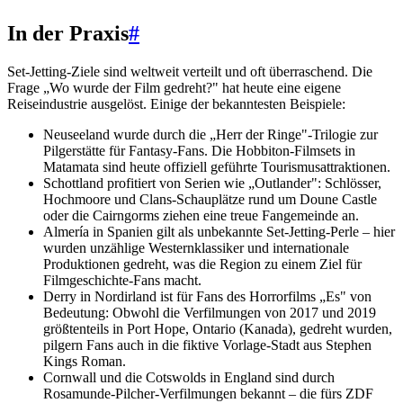
In der Praxis
#
Set-Jetting-Ziele sind weltweit verteilt und oft überraschend. Die
Frage „Wo wurde der Film gedreht?" hat heute eine eigene
Reiseindustrie ausgelöst. Einige der bekanntesten Beispiele:
Neuseeland wurde durch die „Herr der Ringe"-Trilogie zur
Pilgerstätte für Fantasy-Fans. Die Hobbiton-Filmsets in
Matamata sind heute offiziell geführte Tourismusattraktionen.
Schottland profitiert von Serien wie „Outlander": Schlösser,
Hochmoore und Clans-Schauplätze rund um Doune Castle
oder die Cairngorms ziehen eine treue Fangemeinde an.
Almería in Spanien gilt als unbekannte Set-Jetting-Perle – hier
wurden unzählige Westernklassiker und internationale
Produktionen gedreht, was die Region zu einem Ziel für
Filmgeschichte-Fans macht.
Derry in Nordirland ist für Fans des Horrorfilms „Es" von
Bedeutung: Obwohl die Verfilmungen von 2017 und 2019
größtenteils in Port Hope, Ontario (Kanada), gedreht wurden,
pilgern Fans auch in die fiktive Vorlage-Stadt aus Stephen
Kings Roman.
Cornwall und die Cotswolds in England sind durch
Rosamunde-Pilcher-Verfilmungen bekannt – die fürs ZDF