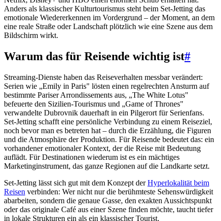
Anders als klassischer Kulturtourismus steht beim Set-Jetting das
emotionale Wiedererkennen im Vordergrund – der Moment, an dem
eine reale Straße oder Landschaft plötzlich wie eine Szene aus dem
Bildschirm wirkt.
Warum das für Reisende wichtig ist
#
Streaming-Dienste haben das Reiseverhalten messbar verändert:
Serien wie „Emily in Paris" lösten einen regelrechten Ansturm auf
bestimmte Pariser Arrondissements aus, „The White Lotus"
befeuerte den Sizilien-Tourismus und „Game of Thrones"
verwandelte Dubrovnik dauerhaft in ein Pilgerort für Serienfans.
Set-Jetting schafft eine persönliche Verbindung zu einem Reiseziel,
noch bevor man es betreten hat – durch die Erzählung, die Figuren
und die Atmosphäre der Produktion. Für Reisende bedeutet das: ein
vorhandener emotionaler Kontext, der die Reise mit Bedeutung
auflädt. Für Destinationen wiederum ist es ein mächtiges
Marketinginstrument, das ganze Regionen auf die Landkarte setzt.
Set-Jetting lässt sich gut mit dem Konzept der
Hyperlokalität beim
Reisen
verbinden: Wer nicht nur die berühmteste Sehenswürdigkeit
abarbeiten, sondern die genaue Gasse, den exakten Aussichtspunkt
oder das originale Café aus einer Szene finden möchte, taucht tiefer
in lokale Strukturen ein als ein klassischer Tourist.