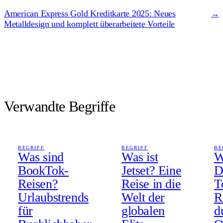
American Express Gold Kreditkarte 2025: Neues
→
Metalldesign und komplett überarbeitete Vorteile
Verwandte Begriffe
BEGRIFF
BEGRIFF
BE
Was sind
Was ist
W
BookTok-
Jetset? Eine
D
Reisen?
Reise in die
T
Urlaubstrends
Welt der
R
für
globalen
d