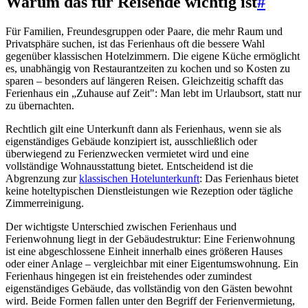
Warum das für Reisende wichtig ist
#
Für Familien, Freundesgruppen oder Paare, die mehr Raum und
Privatsphäre suchen, ist das Ferienhaus oft die bessere Wahl
gegenüber klassischen Hotelzimmern. Die eigene Küche ermöglicht
es, unabhängig von Restaurantzeiten zu kochen und so Kosten zu
sparen – besonders auf längeren Reisen. Gleichzeitig schafft das
Ferienhaus ein „Zuhause auf Zeit": Man lebt im Urlaubsort, statt nur
zu übernachten.
Rechtlich gilt eine Unterkunft dann als Ferienhaus, wenn sie als
eigenständiges Gebäude konzipiert ist, ausschließlich oder
überwiegend zu Ferienzwecken vermietet wird und eine
vollständige Wohnausstattung bietet. Entscheidend ist die
Abgrenzung zur
klassischen Hotelunterkunft
: Das Ferienhaus bietet
keine hoteltypischen Dienstleistungen wie Rezeption oder tägliche
Zimmerreinigung.
Der wichtigste Unterschied zwischen Ferienhaus und
Ferienwohnung liegt in der Gebäudestruktur: Eine Ferienwohnung
ist eine abgeschlossene Einheit innerhalb eines größeren Hauses
oder einer Anlage – vergleichbar mit einer Eigentumswohnung. Ein
Ferienhaus hingegen ist ein freistehendes oder zumindest
eigenständiges Gebäude, das vollständig von den Gästen bewohnt
wird. Beide Formen fallen unter den Begriff der Ferienvermietung,