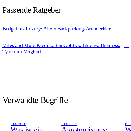
Passende Ratgeber
Budget bis Luxury: Alle 5 Backpacking-Arten erklärt
→
Miles and More Kreditkarten Gold vs. Blue vs. Business:
→
Typen im Vergleich
Verwandte Begriffe
BEGRIFF
BEGRIFF
BE
Was ist ein
Agrotourismus:
W