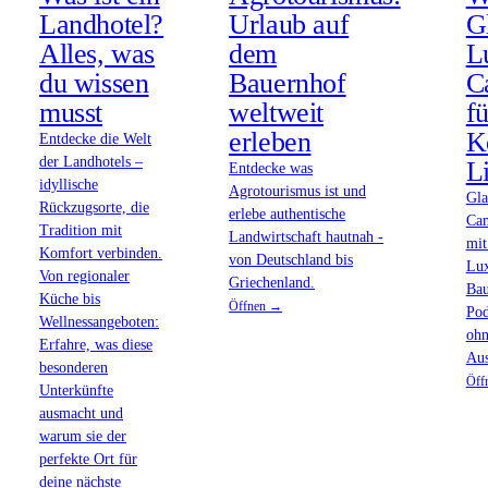
Landhotel?
Urlaub auf
G
Alles, was
dem
L
du wissen
Bauernhof
C
musst
weltweit
fü
erleben
K
Entdecke die Welt
der Landhotels –
L
Entdecke was
idyllische
Agrotourismus ist und
Gla
Rückzugsorte, die
erlebe authentische
Cam
Tradition mit
Landwirtschaft hautnah -
mit
Komfort verbinden.
von Deutschland bis
Lux
Von regionaler
Griechenland.
Ba
Küche bis
Öffnen →
Pod
Wellnessangeboten:
ohn
Erfahre, was diese
Aus
besonderen
Öff
Unterkünfte
ausmacht und
warum sie der
perfekte Ort für
deine nächste