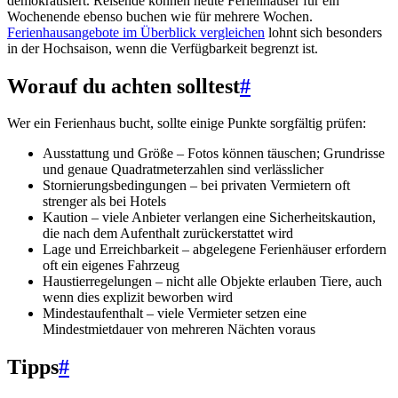
demokratisiert. Reisende können heute Ferienhäuser für ein
Wochenende ebenso buchen wie für mehrere Wochen.
Ferienhausangebote im Überblick vergleichen
lohnt sich besonders
in der Hochsaison, wenn die Verfügbarkeit begrenzt ist.
Worauf du achten solltest
#
Wer ein Ferienhaus bucht, sollte einige Punkte sorgfältig prüfen:
Ausstattung und Größe – Fotos können täuschen; Grundrisse
und genaue Quadratmeterzahlen sind verlässlicher
Stornierungsbedingungen – bei privaten Vermietern oft
strenger als bei Hotels
Kaution – viele Anbieter verlangen eine Sicherheitskaution,
die nach dem Aufenthalt zurückerstattet wird
Lage und Erreichbarkeit – abgelegene Ferienhäuser erfordern
oft ein eigenes Fahrzeug
Haustierregelungen – nicht alle Objekte erlauben Tiere, auch
wenn dies explizit beworben wird
Mindestaufenthalt – viele Vermieter setzen eine
Mindestmietdauer von mehreren Nächten voraus
Tipps
#