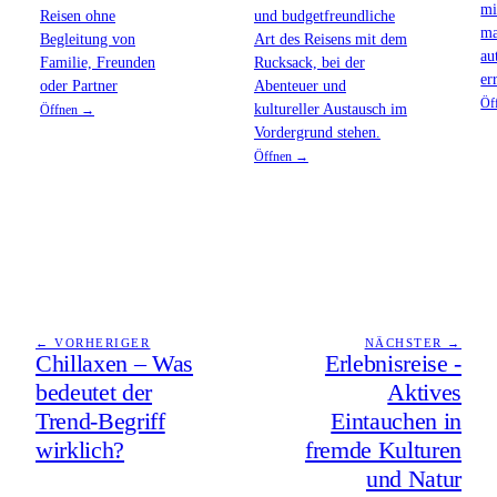
mi
Reisen ohne
und budgetfreundliche
ma
Begleitung von
Art des Reisens mit dem
au
Familie, Freunden
Rucksack, bei der
er
oder Partner
Abenteuer und
Öf
kultureller Austausch im
Öffnen →
Vordergrund stehen.
Öffnen →
← VORHERIGER
NÄCHSTER →
Chillaxen – Was
Erlebnisreise -
bedeutet der
Aktives
Trend-Begriff
Eintauchen in
wirklich?
fremde Kulturen
und Natur