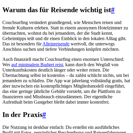
Warum das für Reisende wichtig ist
#
Couchsurfing verändert grundlegend, wie Menschen reisen und
fremde Kulturen erleben. Statt in einem anonymen Hotelzimmer zu
übernachten, wohnst du bei jemandem, der die Stadt kennt,
Geheimtipps teilt und dir einen Einblick in den lokalen Alltag gibt.
Das ist besonders für
Alleinreisende
wertvoll, die unterwegs
Anschluss suchen und tiefere Verbindungen knüpfen möchten.
Auch finanziell macht Couchsurfing einen enormen Unterschied:
Wer
auf minimalem Budget reist
, kann durch den Wegfall von
Unterkunftskosten deutlich länger oder weiter reisen. Die
Übernachtung selbst ist kostenlos – du zahlst schlicht nichts, um bei
jemandem zu schlafen. Die App war jahrelang vollständig gratis, hat
aber inzwischen ein kostenpflichtiges Mitgliedsmodell eingeführt,
das eine geringe jährliche Gebühr vorsieht, um die Plattform zu
finanzieren und Missbrauch einzudämmen. Der eigentliche
Aufenthalt beim Gastgeber bleibt dabei immer kostenfrei.
In der Praxis
#
Die Nutzung ist denkbar einfach: Du erstellst ein ausführliches
Profil mit Fotos, persönlicher Beschreibung und Reiseerfahrungen.