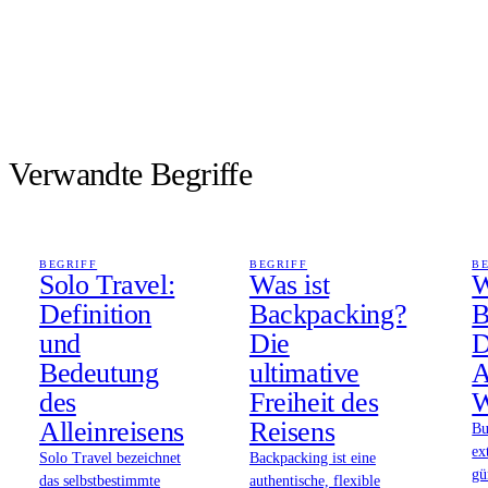
Verwandte Begriffe
BEGRIFF
BEGRIFF
B
Solo Travel:
Was ist
W
Definition
Backpacking?
B
und
Die
D
Bedeutung
ultimative
A
des
Freiheit des
W
Alleinreisens
Reisens
Bu
ex
Solo Travel bezeichnet
Backpacking ist eine
gü
das selbstbestimmte
authentische, flexible