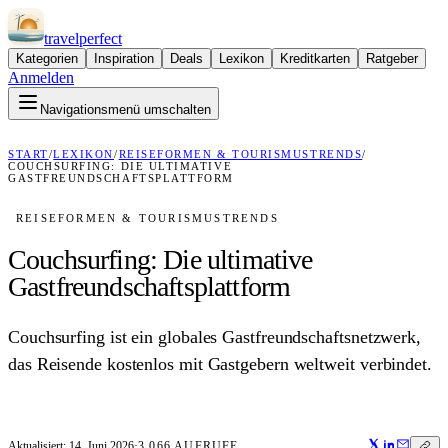
travel
perfect
Kategorien
Inspiration
Deals
Lexikon
Kreditkarten
Ratgeber
Anmelden
Navigationsmenü umschalten
START
/
LEXIKON
/
REISEFORMEN & TOURISMUSTRENDS
/
COUCHSURFING: DIE ULTIMATIVE
GASTFREUNDSCHAFTSPLATTFORM
REISEFORMEN & TOURISMUSTRENDS
Couchsurfing: Die ultimative
Gastfreundschaftsplattform
Couchsurfing ist ein globales Gastfreundschaftsnetzwerk,
das Reisende kostenlos mit Gastgebern weltweit verbindet.
Aktualisiert:
14. Juni 2026
·
3.066
AUFRUFE