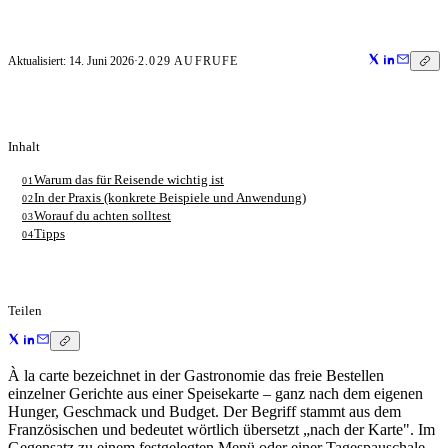
Aktualisiert:
14. Juni 2026
·
2.029
AUFRUFE
Inhalt
Warum das für Reisende wichtig ist
01
In der Praxis (konkrete Beispiele und Anwendung)
02
Worauf du achten solltest
03
Tipps
04
Teilen
À la carte bezeichnet in der Gastronomie das freie Bestellen
einzelner Gerichte aus einer Speisekarte – ganz nach dem eigenen
Hunger, Geschmack und Budget. Der Begriff stammt aus dem
Französischen und bedeutet wörtlich übersetzt „nach der Karte". Im
Gegensatz zu einem festgelegten Menü oder einer Tagespauschale