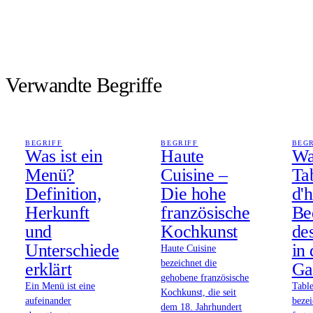
Verwandte Begriffe
BEGRIFF
BEGRIFF
BEG
Was ist ein
Haute
Wa
Menü?
Cuisine –
Ta
Definition,
Die hohe
d'
Herkunft
französische
Be
und
Kochkunst
de
Unterschiede
in 
Haute Cuisine
bezeichnet die
erklärt
Ga
gehobene französische
Ein Menü ist eine
Table
Kochkunst, die seit
aufeinander
bezei
dem 18. Jahrhundert