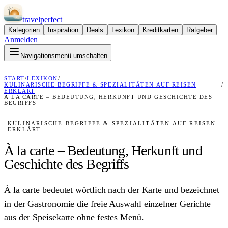
travel
perfect
Kategorien
Inspiration
Deals
Lexikon
Kreditkarten
Ratgeber
Anmelden
Navigationsmenü umschalten
START
/
LEXIKON
/
KULINARISCHE BEGRIFFE & SPEZIALITÄTEN AUF REISEN
/
ERKLÄRT
À LA CARTE – BEDEUTUNG, HERKUNFT UND GESCHICHTE DES
BEGRIFFS
KULINARISCHE BEGRIFFE & SPEZIALITÄTEN AUF REISEN
ERKLÄRT
À la carte – Bedeutung, Herkunft und
Geschichte des Begriffs
À la carte bedeutet wörtlich nach der Karte und bezeichnet
in der Gastronomie die freie Auswahl einzelner Gerichte
aus der Speisekarte ohne festes Menü.