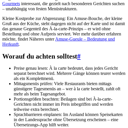
Gourmets
interessant, die gezielt nach besonderen Gerichten suchen
– unabhängig von festen Menüstrukturen.
Kleine Kostprobe zur Abgrenzung: Ein Amuse-Bouche, der kleine
Gruß aus der Küche, steht dagegen nicht auf der Karte und ist damit
das genaue Gegenteil des À-la-carte-Prinzips – er wird ohne
Bestellung und ohne Aufpreis serviert. Wer mehr darüber erfahren
möchte, findet Näheres unter
Amuse-Gueule – Bedeutung und
Herkunft
.
Worauf du achten solltest
#
Preise genau lesen: À la carte bedeutet, dass jedes Gericht
separat berechnet wird. Mehrere Gänge können teurer werden
als ein Komplettmenü.
Mittagsmenüs prüfen: Viele Restaurants bieten mittags
günstigere Tagesmenüs an – wer à la carte bestellt, zahlt oft
mehr als beim Tagesangebot.
Portionsgrößen beachten: Beilagen sind bei À-la-carte-
Gerichten nicht immer im Preis inbegriffen und werden
teilweise extra berechnet.
Sprachbarrieren einplanen: Im Ausland können Speisekarten
in der Landessprache ohne Übersetzung erscheinen – eine
Übersetzungs-App hilft weiter.