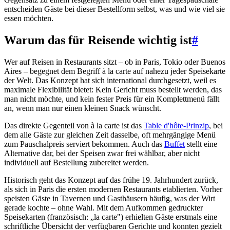
entscheiden Gäste bei dieser Bestellform selbst, was und wie viel sie
essen möchten.
Warum das für Reisende wichtig ist
#
Wer auf Reisen in Restaurants sitzt – ob in Paris, Tokio oder Buenos
Aires – begegnet dem Begriff à la carte auf nahezu jeder Speisekarte
der Welt. Das Konzept hat sich international durchgesetzt, weil es
maximale Flexibilität bietet: Kein Gericht muss bestellt werden, das
man nicht möchte, und kein fester Preis für ein Komplettmenü fällt
an, wenn man nur einen kleinen Snack wünscht.
Das direkte Gegenteil von à la carte ist das
Table d'hôte-Prinzip
, bei
dem alle Gäste zur gleichen Zeit dasselbe, oft mehrgängige Menü
zum Pauschalpreis serviert bekommen. Auch das
Buffet
stellt eine
Alternative dar, bei der Speisen zwar frei wählbar, aber nicht
individuell auf Bestellung zubereitet werden.
Historisch geht das Konzept auf das frühe 19. Jahrhundert zurück,
als sich in Paris die ersten modernen Restaurants etablierten. Vorher
speisten Gäste in Tavernen und Gasthäusern häufig, was der Wirt
gerade kochte – ohne Wahl. Mit dem Aufkommen gedruckter
Speisekarten (französisch: „la carte") erhielten Gäste erstmals eine
schriftliche Übersicht der verfügbaren Gerichte und konnten gezielt