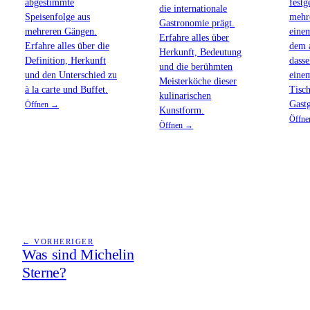
abgestimmte
festg
die internationale
Speisenfolge aus
mehr
Gastronomie prägt.
mehreren Gängen.
einem
Erfahre alles über
Erfahre alles über die
dem a
Herkunft, Bedeutung
Definition, Herkunft
dasse
und die berühmten
und den Unterschied zu
eine
Meisterköche dieser
à la carte und Buffet.
Tisch
kulinarischen
Gast
Öffnen →
Kunstform.
Öffn
Öffnen →
← VORHERIGER
Was sind Michelin
Sterne?