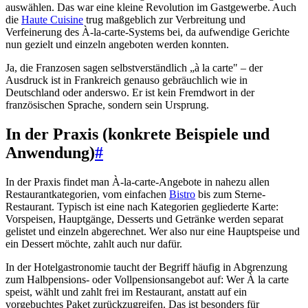
auswählen. Das war eine kleine Revolution im Gastgewerbe. Auch
die
Haute Cuisine
trug maßgeblich zur Verbreitung und
Verfeinerung des À-la-carte-Systems bei, da aufwendige Gerichte
nun gezielt und einzeln angeboten werden konnten.
Ja, die Franzosen sagen selbstverständlich „à la carte" – der
Ausdruck ist in Frankreich genauso gebräuchlich wie in
Deutschland oder anderswo. Er ist kein Fremdwort in der
französischen Sprache, sondern sein Ursprung.
In der Praxis (konkrete Beispiele und
Anwendung)
#
In der Praxis findet man À-la-carte-Angebote in nahezu allen
Restaurantkategorien, vom einfachen
Bistro
bis zum Sterne-
Restaurant. Typisch ist eine nach Kategorien gegliederte Karte:
Vorspeisen, Hauptgänge, Desserts und Getränke werden separat
gelistet und einzeln abgerechnet. Wer also nur eine Hauptspeise und
ein Dessert möchte, zahlt auch nur dafür.
In der Hotelgastronomie taucht der Begriff häufig in Abgrenzung
zum Halbpensions- oder Vollpensionsangebot auf: Wer À la carte
speist, wählt und zahlt frei im Restaurant, anstatt auf ein
vorgebuchtes Paket zurückzugreifen. Das ist besonders für