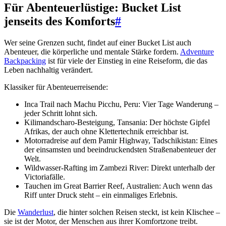
Für Abenteuerlüstige: Bucket List
jenseits des Komforts
#
Wer seine Grenzen sucht, findet auf einer Bucket List auch
Abenteuer, die körperliche und mentale Stärke fordern.
Adventure
Backpacking
ist für viele der Einstieg in eine Reiseform, die das
Leben nachhaltig verändert.
Klassiker für Abenteuerreisende:
Inca Trail nach Machu Picchu, Peru: Vier Tage Wanderung –
jeder Schritt lohnt sich.
Kilimandscharo-Besteigung, Tansania: Der höchste Gipfel
Afrikas, der auch ohne Klettertechnik erreichbar ist.
Motorradreise auf dem Pamir Highway, Tadschikistan: Eines
der einsamsten und beeindruckendsten Straßenabenteuer der
Welt.
Wildwasser-Rafting im Zambezi River: Direkt unterhalb der
Victoriafälle.
Tauchen im Great Barrier Reef, Australien: Auch wenn das
Riff unter Druck steht – ein einmaliges Erlebnis.
Die
Wanderlust
, die hinter solchen Reisen steckt, ist kein Klischee –
sie ist der Motor, der Menschen aus ihrer Komfortzone treibt.