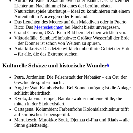
Aurora Borealis in Skandinavien oder Island: Das Tanzen der
Lichter am Nachthimmel ist eines der berührendsten
Naturschauspiele überhaupt – ideal zu kombinieren mit einem
Aufenthalt in Norwegen oder Finnland.
Das Leuchten des Meeres auf den Malediven oder in Puerto
Rico: Das
Meeresleuchten
bei Nacht bleibt unvergessen.
Grand Canyon, USA: Kein Bild bereitet einen wirklich vor.
Viktoriafälle, Sambia/Simbabwe: Größter Wasserfall der Erde
– der Donner ist schon von Weitem zu spüren.
Antarktikreise: Das letzte wirklich unberührte Gebiet der Erde
– für alle, die das Extreme suchen.
Kulturelle Schätze und historische Wunder
#
Petra, Jordanien: Die Felsenstadt der Nabatäer – ein Ort, der
Geschichte spürbar macht.
Angkor Wat, Kambodscha: Bei Sonnenaufgang ist die Anlage
schlicht überirdisch.
Kyoto, Japan: Tempel, Bambuswälder und eine Stille, die
mitten in der Stadt existiert.
Cartagena, Kolumbien: Farbenfrohe Kolonialarchitektur trifft
auf karibisches Lebensgefühl.
Marrakesch, Marokko: Souk, Djemaa el-Fna und Riads – alle
Sinne gleichzeitig.