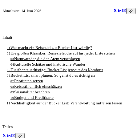
Aktualisiert:
14. Juni 2026
Inhalt
Was macht ein Reiseziel zur Bucket List-würdig?
01
Die großen Klassiker: Reiseziele, die auf fast jeder Liste stehen
02
Naturwunder, die den Atem verschlagen
03
Kulturelle Schätze und historische Wunder
04
Für Abenteuerlüstige: Bucket List jenseits des Komforts
05
Bucket List smart planen: So gehst du es richtig an
06
Prioritäten setzen
07
Reisestil ehrlich einschätzen
08
Saisonalität beachten
09
Budget und Kreditkarte
10
Nachhaltigkeit auf der Bucket List: Verantwortung mitreisen lassen
11
Teilen