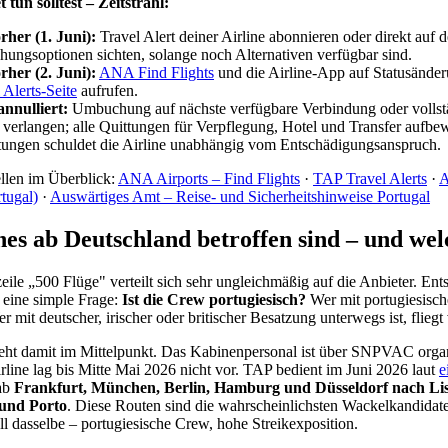
 tun solltest – Zeitstrahl:
her (1. Juni):
Travel Alert deiner Airline abonnieren oder direkt auf d
ungsoptionen sichten, solange noch Alternativen verfügbar sind.
her (2. Juni):
ANA Find Flights
und die Airline-App auf Statusänder
 Alerts-Seite
aufrufen.
nnulliert:
Umbuchung auf nächste verfügbare Verbindung oder vollst
 verlangen; alle Quittungen für Verpflegung, Hotel und Transfer aufbe
tungen schuldet die Airline unabhängig vom Entschädigungsanspruch.
ellen im Überblick:
ANA Airports – Find Flights
·
TAP Travel Alerts
·
tugal)
·
Auswärtiges Amt – Reise- und Sicherheitshinweise Portugal
nes ab Deutschland betroffen sind – und wel
eile „500 Flüge" verteilt sich sehr ungleichmäßig auf die Anbieter. Ent
 eine simple Frage:
Ist die Crew portugiesisch?
Wer mit portugiesische
 mit deutscher, irischer oder britischer Besatzung unterwegs ist, fliegt
eht damit im Mittelpunkt. Das Kabinenpersonal ist über SNPVAC organis
line lag bis Mitte Mai 2026 nicht vor. TAP bedient im Juni 2026 laut
e
ab
Frankfurt, München, Berlin, Hamburg und Düsseldorf nach Li
und Porto
. Diese Routen sind die wahrscheinlichsten Wackelkandidat
ell dasselbe – portugiesische Crew, hohe Streikexposition.