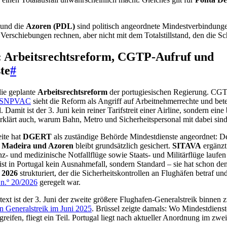
und die
Azoren (PDL)
sind politisch angeordnete Mindestverbindunge
erschiebungen rechnen, aber nicht mit dem Totalstillstand, den die Sch
: Arbeitsrechtsreform, CGTP-Aufruf und
te
#
die geplante
Arbeitsrechtsreform
der portugiesischen Regierung. CGTP
SNPVAC
sieht die Reform als Angriff auf Arbeitnehmerrechte und betei
amit ist der 3. Juni kein reiner Tarifstreit einer Airline, sondern eine b
rklärt auch, warum Bahn, Metro und Sicherheitspersonal mit dabei sind
ite hat
DGERT
als zuständige Behörde Mindestdienste angeordnet: D
n
Madeira und Azoren
bleibt grundsätzlich gesichert.
SITAVA
ergänzt 
z- und medizinische Notfallflüge sowie Staats- und Militärflüge laufen
st in Portugal kein Ausnahmefall, sondern Standard – sie hat schon den
 2026
strukturiert, der die Sicherheitskontrollen an Flughäfen betraf u
n.º 20/2026
geregelt war.
ext ist der 3. Juni der zweite größere Flughafen-Generalstreik binnen
n Generalstreik im Juni 2025
. Brüssel zeigte damals: Wo Mindestdienste
greifen, fliegt ein Teil. Portugal liegt nach aktueller Anordnung im zwe