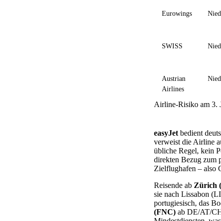
Eurowings
Nied
SWISS
Nied
Austrian
Nied
Airlines
Airline-Risiko am 3.
easyJet
bedient deuts
verweist die Airline 
übliche Regel, kein P
direkten Bezug zum po
Zielflughafen – also
Reisende ab
Zürich
sie nach Lissabon (LI
portugiesisch, das B
(FNC)
ab DE/AT/CH l
Mindestdiensten, was 