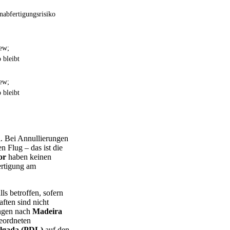
nabfertigungsrisiko
rew;
 bleibt
rew;
 bleibt
l. Bei Annullierungen
n Flug – das ist die
or
haben keinen
ertigung am
ls betroffen, sofern
ften sind nicht
ungen nach
Madeira
geordneten
lgada (PDL)
auf den