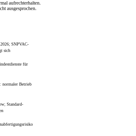
mal aufrechterhalten.
icht ausgesprochen.
i 2026; SNPVAC-
t sich
ndestdienste für
: normaler Betrieb
rew; Standard-
en
nabfertigungsrisiko