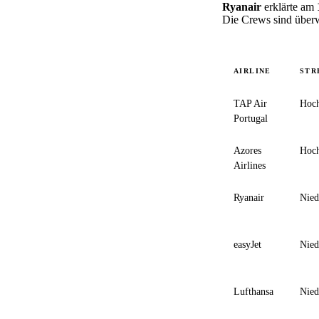
Ryanair
erklärte am
Die Crews sind überwi
AIRLINE
STR
TAP Air
Hoc
Portugal
Azores
Hoc
Airlines
Ryanair
Nied
easyJet
Nied
Lufthansa
Nied