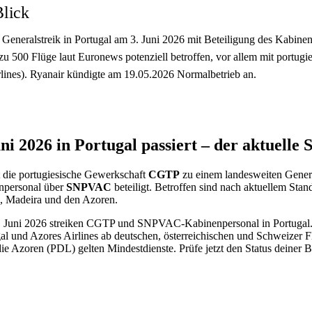
Blick
Generalstreik in Portugal am 3. Juni 2026 mit Beteiligung des Kabine
 500 Flüge laut Euronews potenziell betroffen, vor allem mit portugi
lines). Ryanair kündigte am 19.05.2026 Normalbetrieb an.
i 2026 in Portugal passiert – der aktuelle 
t die portugiesische Gewerkschaft
CGTP
zu einem landesweiten Genera
npersonal über
SNPVAC
beteiligt. Betroffen sind nach aktuellem Stan
o, Madeira und den Azoren.
Juni 2026 streiken CGTP und SNPVAC-Kabinenpersonal in Portugal. 
al und Azores Airlines ab deutschen, österreichischen und Schweizer F
e Azoren (PDL) gelten Mindestdienste. Prüfe jetzt den Status deiner B