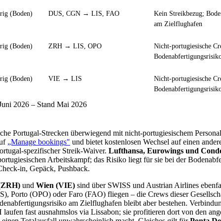
rig (Boden)
DUS, CGN → LIS, FAO
Kein Streikbezug; Bode
am Zielflughafen
rig (Boden)
ZRH → LIS, OPO
Nicht-portugiesische C
Bodenabfertigungsrisiko
rig (Boden)
VIE → LIS
Nicht-portugiesische C
Bodenabfertigungsrisiko
 Juni 2026 – Stand Mai 2026
che Portugal-Strecken überwiegend mit nicht-portugiesischem Persona
auf
„Manage bookings"
und bietet kostenlosen Wechsel auf einen andere
ortugal-spezifischer Streik-Waiver.
Lufthansa, Eurowings und Cond
rtugiesischen Arbeitskampf; das Risiko liegt für sie bei der Bodenabf
 Check-in, Gepäck, Pushback.
 (ZRH)
und
Wien (VIE)
sind über SWISS und Austrian Airlines ebenfal
S), Porto (OPO) oder Faro (FAO) fliegen – die Crews dieser Gesellscha
odenabfertigungsrisiko am Zielflughafen bleibt aber bestehen. Verbind
aufen fast ausnahmslos via Lissabon; sie profitieren dort von den an
einen Totalausfall unwahrscheinlich macht. Gleiches gilt für
Ponta De