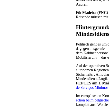
Azoren.
Für
Madeira (FNC)
Reisende müssen mit V
Hintergrund
Mindestdiens
Politisch geht es um 
dagegen ausgerufen,
dem Kabinenpersonal. D
Mobilisierung – das e
Auf der operativen Se
autonomen Regione
Sicherheits-, Ambulan
Mindestdienst-Logik i
FEPCES am 1. Mai
de Serviços Mínimos 
Im europäischen Kont
schon beim belgische
komplett aus. Wo sie 