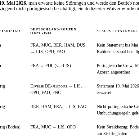
19. Mai 2026
, man erwarte keine Störungen und werde den Betrieb nor
egend nicht portugiesisch beschäftigt, ein dedizierter Waiver wurde n
DEUTSCHLAND-ROUTEN
EIKRISIKO
STATUS / STATEMENT
(JUNI 2026)
h
FRA, MUC, BER, HAM, DUS
Kein Statement bis Ma
→ LIS, OPO, FAO
Kabinenpersonal beteilig
h
FRA → PDL (via LIS)
Portugiesische Crew; Mi
Azoren angeordnet
rig
Diverse DE-Airports → LIS,
Statement 19. Mai 2026
OPO, FAO, FNC
erwartet
rig
BER, HAM, FRA → LIS, FAO
Nicht-portugiesische C
Umbuchungsregeln gelt
rig (Boden)
FRA, MUC → LIS, OPO
Kein Streikbezug; Bode
am Zielflughafen