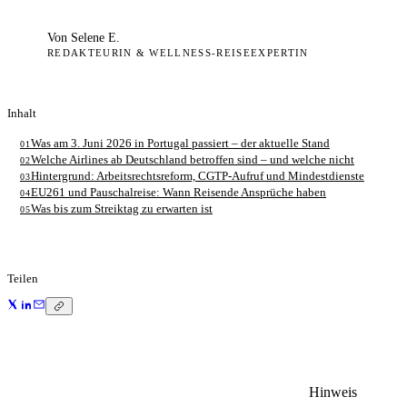
Von
Selene E.
REDAKTEURIN & WELLNESS-REISEEXPERTIN
Inhalt
Was am 3. Juni 2026 in Portugal passiert – der aktuelle Stand
01
Welche Airlines ab Deutschland betroffen sind – und welche nicht
02
Hintergrund: Arbeitsrechtsreform, CGTP-Aufruf und Mindestdienste
03
EU261 und Pauschalreise: Wann Reisende Ansprüche haben
04
Was bis zum Streiktag zu erwarten ist
05
Teilen
Hinweis