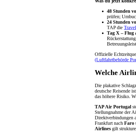
Was du jetzt konkret
48 Stunden vor
prüfen; Umbuch
24 Stunden vor
TAP die
Travel
Tag X – Flug a
Rückerstattung
Betreuungsleis
Offizielle Echtzeitqu
(Luftfahrtbehörde Por
Welche Airli
Die plakative Schlagz
deutsche Reisende ist
das höhere Risiko. Wer
TAP Air Portugal
st
Stellungnahme der Air
Direktverbindungen 
Frankfurt nach
Faro 
Airlines
gilt struktur