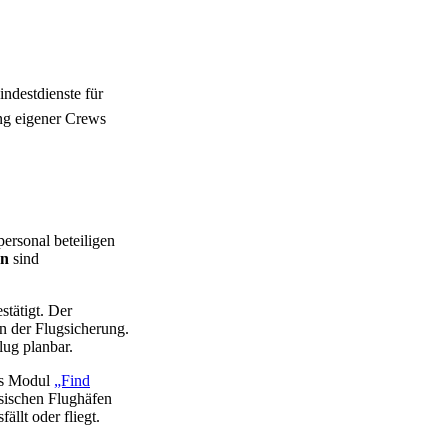
ndestdienste für
ng eigener Crews
ersonal beteiligen
en
sind
stätigt. Der
n der Flugsicherung.
lug planbar.
das Modul
„Find
esischen Flughäfen
ällt oder fliegt.