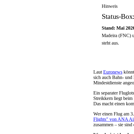
Hinweis
Status-Box:
Stand: Mai 202
Madeira (FNC) u
steht aus.
Laut
Euronews
könn
sich auch Bahn- und
Mindestdienste angeor
Ein separater Fluglot
Streikkern liegt bei
Das macht einen komp
Wer einen Flug am 3.
Flights" von ANA Ai
zusammen – sie sind d