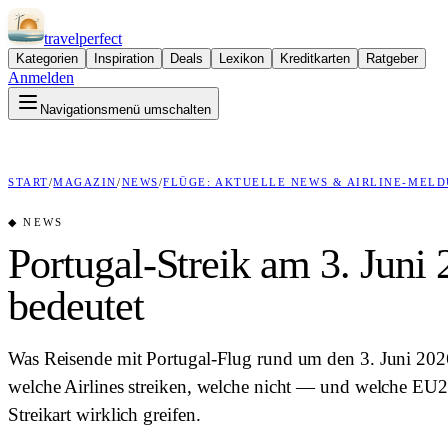
travel
perfect
Kategorien
Inspiration
Deals
Lexikon
Kreditkarten
Ratgeber
Anmelden
Navigationsmenü umschalten
START
/
MAGAZIN
/
NEWS
/
FLÜGE: AKTUELLE NEWS & AIRLINE-MEL
◆
NEWS
Portugal-Streik am 3. Juni
bedeutet
Was Reisende mit Portugal-Flug rund um den 3. Juni 202
welche Airlines streiken, welche nicht — und welche EU
Streikart wirklich greifen.