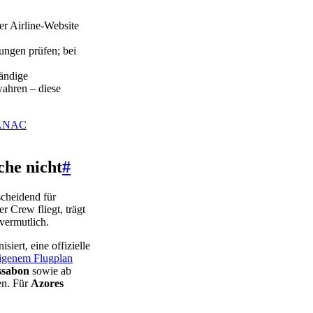
er Airline-Website
ungen prüfen; bei
ändige
wahren – diese
ANAC
che nicht
#
scheidend für
r Crew fliegt, trägt
 vermutlich.
iert, eine offizielle
igenem Flugplan
ssabon
sowie ab
en. Für
Azores