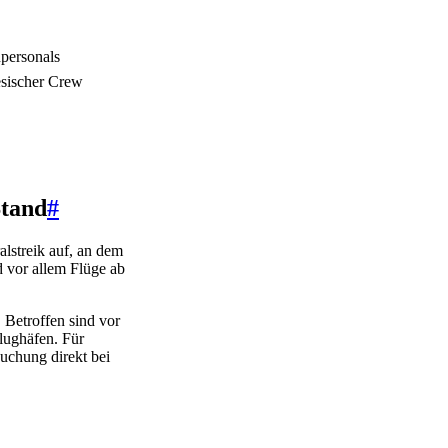
npersonals
esischer Crew
Stand
#
lstreik auf, an dem
d vor allem Flüge ab
Betroffen sind vor
lughäfen. Für
uchung direkt bei