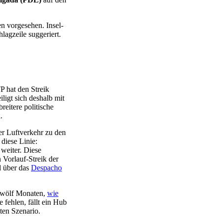
n vorgesehen. Insel-
lagzeile suggeriert.
 hat den Streik
ligt sich deshalb mit
reitere politische
.
er Luftverkehr zu den
diese Linie:
 weiter. Diese
 Vorlauf-Streik der
nd über das
Despacho
 zwölf Monaten,
wie
 fehlen, fällt ein Hub
iten Szenario.