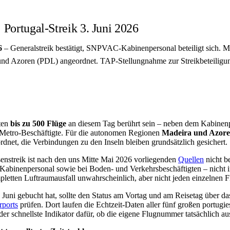
 Portugal-Streik 3. Juni 2026
6
– Generalstreik bestätigt, SNPVAC-Kabinenpersonal beteiligt sich. Mi
nd Azoren (PDL) angeordnet. TAP-Stellungnahme zur Streikbeteiligu
ten
bis zu 500 Flüge
an diesem Tag berührt sein – neben dem Kabinenp
 Metro-Beschäftigte. Für die autonomen Regionen
Madeira und Azor
dnet, die Verbindungen zu den Inseln bleiben grundsätzlich gesichert.
senstreik ist nach den uns Mitte Mai 2026 vorliegenden
Quellen
nicht be
m Kabinenpersonal sowie bei Boden- und Verkehrsbeschäftigten – nicht i
letten Luftraumausfall unwahrscheinlich, aber nicht jeden einzelnen F
 Juni gebucht hat, sollte den Status am Vortag und am Reisetag über 
rports
prüfen. Dort laufen die Echtzeit-Daten aller fünf großen portugi
er schnellste Indikator dafür, ob die eigene Flugnummer tatsächlich ausf