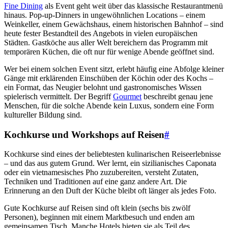
Fine Dining
als Event geht weit über das klassische Restaurantmenü
hinaus. Pop-up-Dinners in ungewöhnlichen Locations – einem
Weinkeller, einem Gewächshaus, einem historischen Bahnhof – sind
heute fester Bestandteil des Angebots in vielen europäischen
Städten. Gastköche aus aller Welt bereichern das Programm mit
temporären Küchen, die oft nur für wenige Abende geöffnet sind.
Wer bei einem solchen Event sitzt, erlebt häufig eine Abfolge kleiner
Gänge mit erklärenden Einschüben der Köchin oder des Kochs –
ein Format, das Neugier belohnt und gastronomisches Wissen
spielerisch vermittelt. Der Begriff
Gourmet
beschreibt genau jene
Menschen, für die solche Abende kein Luxus, sondern eine Form
kultureller Bildung sind.
Kochkurse und Workshops auf Reisen
#
Kochkurse sind eines der beliebtesten kulinarischen Reiseerlebnisse
– und das aus gutem Grund. Wer lernt, ein sizilianisches Caponata
oder ein vietnamesisches Pho zuzubereiten, versteht Zutaten,
Techniken und Traditionen auf eine ganz andere Art. Die
Erinnerung an den Duft der Küche bleibt oft länger als jedes Foto.
Gute Kochkurse auf Reisen sind oft klein (sechs bis zwölf
Personen), beginnen mit einem Marktbesuch und enden am
gemeinsamen Tisch. Manche Hotels bieten sie als Teil des