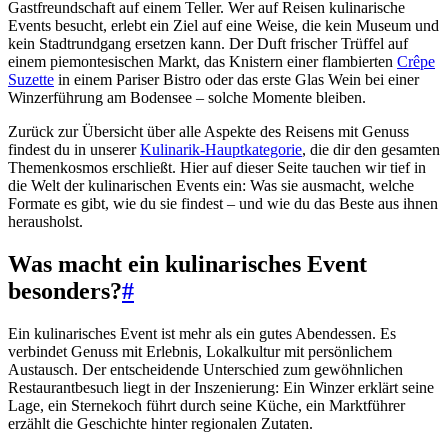
Gastfreundschaft auf einem Teller. Wer auf Reisen kulinarische
Events besucht, erlebt ein Ziel auf eine Weise, die kein Museum und
kein Stadtrundgang ersetzen kann. Der Duft frischer Trüffel auf
einem piemontesischen Markt, das Knistern einer flambierten
Crêpe
Suzette
in einem Pariser Bistro oder das erste Glas Wein bei einer
Winzerführung am Bodensee – solche Momente bleiben.
Zurück zur Übersicht über alle Aspekte des Reisens mit Genuss
findest du in unserer
Kulinarik-Hauptkategorie
, die dir den gesamten
Themenkosmos erschließt. Hier auf dieser Seite tauchen wir tief in
die Welt der kulinarischen Events ein: Was sie ausmacht, welche
Formate es gibt, wie du sie findest – und wie du das Beste aus ihnen
herausholst.
Was macht ein kulinarisches Event
besonders?
#
Ein kulinarisches Event ist mehr als ein gutes Abendessen. Es
verbindet Genuss mit Erlebnis, Lokalkultur mit persönlichem
Austausch. Der entscheidende Unterschied zum gewöhnlichen
Restaurantbesuch liegt in der Inszenierung: Ein Winzer erklärt seine
Lage, ein Sternekoch führt durch seine Küche, ein Marktführer
erzählt die Geschichte hinter regionalen Zutaten.