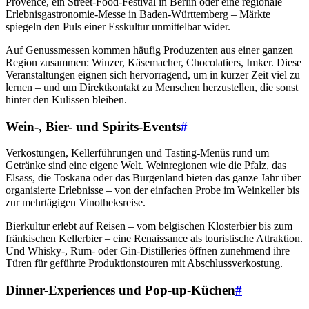
Provence, ein Street-Food-Festival in Berlin oder eine regionale
Erlebnisgastronomie-Messe in Baden-Württemberg – Märkte
spiegeln den Puls einer Esskultur unmittelbar wider.
Auf Genussmessen kommen häufig Produzenten aus einer ganzen
Region zusammen: Winzer, Käsemacher, Chocolatiers, Imker. Diese
Veranstaltungen eignen sich hervorragend, um in kurzer Zeit viel zu
lernen – und um Direktkontakt zu Menschen herzustellen, die sonst
hinter den Kulissen bleiben.
Wein-, Bier- und Spirits-Events
#
Verkostungen, Kellerführungen und Tasting-Menüs rund um
Getränke sind eine eigene Welt. Weinregionen wie die Pfalz, das
Elsass, die Toskana oder das Burgenland bieten das ganze Jahr über
organisierte Erlebnisse – von der einfachen Probe im Weinkeller bis
zur mehrtägigen Vinotheksreise.
Bierkultur erlebt auf Reisen – vom belgischen Klosterbier bis zum
fränkischen Kellerbier – eine Renaissance als touristische Attraktion.
Und Whisky-, Rum- oder Gin-Distilleries öffnen zunehmend ihre
Türen für geführte Produktionstouren mit Abschlussverkostung.
Dinner-Experiences und Pop-up-Küchen
#