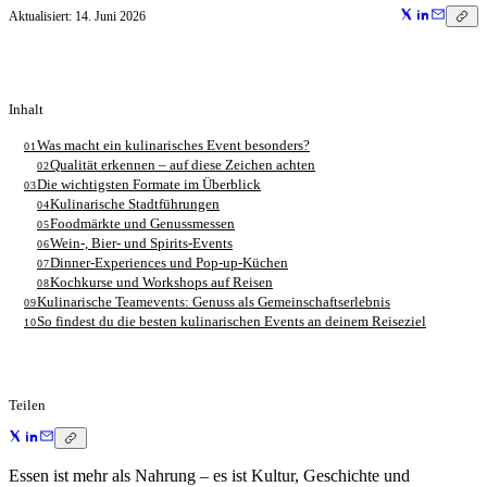
Aktualisiert:
14. Juni 2026
Inhalt
Was macht ein kulinarisches Event besonders?
01
Qualität erkennen – auf diese Zeichen achten
02
Die wichtigsten Formate im Überblick
03
Kulinarische Stadtführungen
04
Foodmärkte und Genussmessen
05
Wein-, Bier- und Spirits-Events
06
Dinner-Experiences und Pop-up-Küchen
07
Kochkurse und Workshops auf Reisen
08
Kulinarische Teamevents: Genuss als Gemeinschaftserlebnis
09
So findest du die besten kulinarischen Events an deinem Reiseziel
10
Teilen
Essen ist mehr als Nahrung – es ist Kultur, Geschichte und