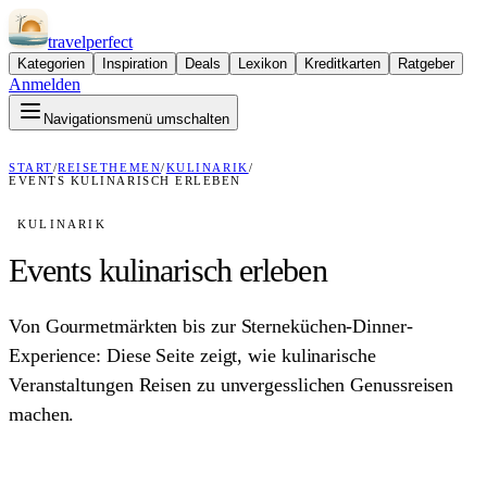
travel
perfect
Kategorien
Inspiration
Deals
Lexikon
Kreditkarten
Ratgeber
Anmelden
Navigationsmenü umschalten
START
/
REISETHEMEN
/
KULINARIK
/
EVENTS KULINARISCH ERLEBEN
KULINARIK
Events kulinarisch erleben
Von Gourmetmärkten bis zur Sterneküchen-Dinner-
Experience: Diese Seite zeigt, wie kulinarische
Veranstaltungen Reisen zu unvergesslichen Genussreisen
machen.