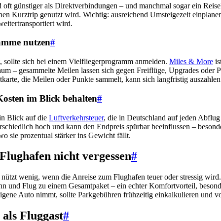
 oft günstiger als Direktverbindungen – und manchmal sogar ein Reise
nen Kurztrip genutzt wird. Wichtig: ausreichend Umsteigezeit einplane
itertransportiert wird.
ramme nutzen
#
, sollte sich bei einem Vielfliegerprogramm anmelden.
Miles & More
is
um – gesammelte Meilen lassen sich gegen Freiflüge, Upgrades oder P
karte, die Meilen oder Punkte sammelt, kann sich langfristig auszahlen
Kosten im Blick behalten
#
n Blick auf die
Luftverkehrsteuer
, die in Deutschland auf jeden Abflug
erschiedlich hoch und kann den Endpreis spürbar beeinflussen – besond
o sie prozentual stärker ins Gewicht fällt.
Flughafen nicht vergessen
#
t nützt wenig, wenn die Anreise zum Flughafen teuer oder stressig wir
hn und Flug zu einem Gesamtpaket – ein echter Komfortvorteil, besond
eigene Auto nimmt, sollte Parkgebühren frühzeitig einkalkulieren und v
 als Fluggast
#