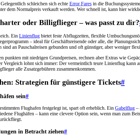
Gelegentlich schleichen sich echte
Error Fares
in die Buchungssysteme 
ter dem Normalpreis verkauft werden. Wer schnell ist, kann hier wirkli
harter oder Billigflieger – was passt zu dir?
leich. Ein
Linienflug
bietet feste Abflugzeiten, flexible Umbuchungsmög
fliegerprogramm – ideal für Geschäftsreisende oder alle, die Planungssich
 sind an Pauschalreisen gebunden und oft günstiger, aber weniger flexi
ten punkten mit niedrigen Grundpreisen, rechnen aber Extras wie Gepäc
er Vergleich lohnt sich immer: Der vermeintlich teure Linienflug kann 
ligflieger alle Zusatzgebühren zusammenkommen.
en: Strategien für günstigere Tickets
#
ghäfen sein
#
estimmten Flughafen festgelegt ist, spart oft erheblich. Ein
Gabelflug
– 
iedene Flughäfen – kann eine clevere Option sein, wenn man zum Beisp
rückfliegt.
ungen in Betracht ziehen
#