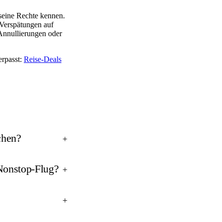
seine Rechte kennen.
 Verspätungen auf
 Annullierungen oder
erpasst:
Reise-Deals
chen?
+
Nonstop-Flug?
+
+