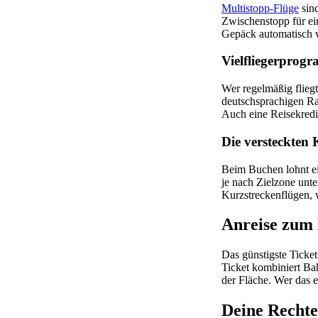
Multistopp-Flüge
sind
Zwischenstopp für ei
Gepäck automatisch we
Vielfliegerprog
Wer regelmäßig fliegt
deutschsprachigen Ra
Auch eine Reisekredit
Die versteckten 
Beim Buchen lohnt ei
je nach Zielzone unt
Kurzstreckenflügen, w
Anreise zum 
Das günstigste Ticke
Ticket kombiniert Ba
der Fläche. Wer das 
Deine Rechte