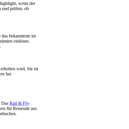
highlight, wenn der
n und prüfen, ob
t das bekannteste im
rämien einlösen.
.
 erhoben wird. Sie ist
ers bei
d. Das
Rail & Fly
-
ers für Reisende aus
orbuchen.