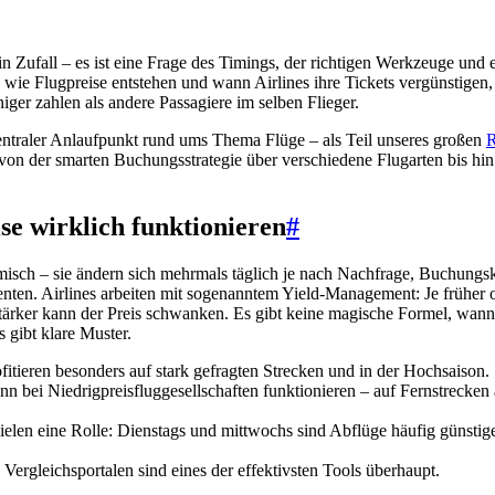
ein Zufall – es ist eine Frage des Timings, der richtigen Werkzeuge und e
 wie Flugpreise entstehen und wann Airlines ihre Tickets vergünstigen
iger zahlen als andere Passagiere im selben Flieger.
zentraler Anlaufpunkt rund ums Thema Flüge – als Teil unseres großen
R
: von der smarten Buchungsstrategie über verschiedene Flugarten bis hi
se wirklich funktionieren
#
misch – sie ändern sich mehrmals täglich je nach Nachfrage, Buchungs
ten. Airlines arbeiten mit sogenanntem Yield-Management: Je früher od
stärker kann der Preis schwanken. Es gibt keine magische Formel, wan
es gibt klare Muster.
fitieren besonders auf stark gefragten Strecken und in der Hochsaison.
n bei Niedrigpreisfluggesellschaften funktionieren – auf Fernstrecken a
elen eine Rolle: Dienstags und mittwochs sind Abflüge häufig günstige
 Vergleichsportalen sind eines der effektivsten Tools überhaupt.