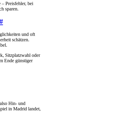
– Preisfehler, bei
ch sparen.
#
lichkeiten und oft
erheit schätzen.
bel.
k, Sitzplatzwahl oder
am Ende günstiger
also Hin- und
iel in Madrid landet,