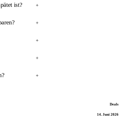
pätet ist?
+
paren?
+
+
+
n?
+
Deals
14. Juni 2026