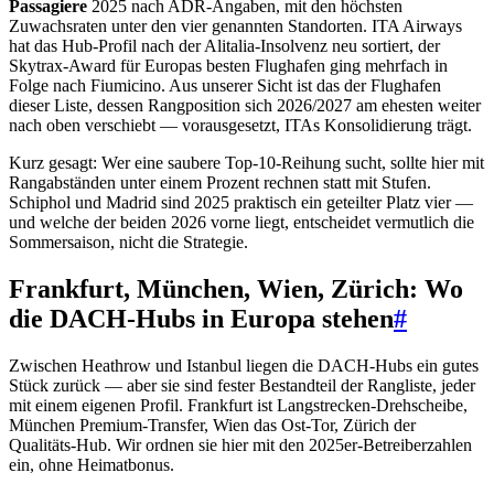
Passagiere
2025 nach ADR-Angaben, mit den höchsten
Zuwachsraten unter den vier genannten Standorten. ITA Airways
hat das Hub-Profil nach der Alitalia-Insolvenz neu sortiert, der
Skytrax-Award für Europas besten Flughafen ging mehrfach in
Folge nach Fiumicino. Aus unserer Sicht ist das der Flughafen
dieser Liste, dessen Rangposition sich 2026/2027 am ehesten weiter
nach oben verschiebt — vorausgesetzt, ITAs Konsolidierung trägt.
Kurz gesagt: Wer eine saubere Top-10-Reihung sucht, sollte hier mit
Rangabständen unter einem Prozent rechnen statt mit Stufen.
Schiphol und Madrid sind 2025 praktisch ein geteilter Platz vier —
und welche der beiden 2026 vorne liegt, entscheidet vermutlich die
Sommersaison, nicht die Strategie.
Frankfurt, München, Wien, Zürich: Wo
die DACH-Hubs in Europa stehen
#
Zwischen Heathrow und Istanbul liegen die DACH-Hubs ein gutes
Stück zurück — aber sie sind fester Bestandteil der Rangliste, jeder
mit einem eigenen Profil. Frankfurt ist Langstrecken-Drehscheibe,
München Premium-Transfer, Wien das Ost-Tor, Zürich der
Qualitäts-Hub. Wir ordnen sie hier mit den 2025er-Betreiberzahlen
ein, ohne Heimatbonus.