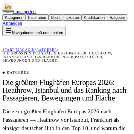
travel
perfect
Kategorien
Inspiration
Deals
Lexikon
Kreditkarten
Ratgeber
Anmelden
Navigationsmenü umschalten
START
/
MAGAZIN
/
RATGEBER
/
DIE GRÖSSTEN FLUGHÄFEN EUROPAS 2026: HEATHROW, I
STANBUL UND DAS RANKING NACH PASSAGIEREN, B
EWEGUNGEN UND FLÄCHE
◆
RATGEBER
Die größten Flughäfen Europas 2026:
Heathrow, Istanbul und das Ranking nach
Passagieren, Bewegungen und Fläche
Die zehn größten Flughäfen Europas 2026 nach
Passagieren — Heathrow vor Istanbul, Frankfurt als
einziger deutscher Hub in den Top 10, und warum die