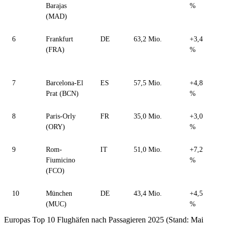
Barajas
%
D
(MAD)
6
Frankfurt
DE
63,2 Mio.
+3,4
E
(FRA)
%
N
t
7
Barcelona-El
ES
57,5 Mio.
+4,8
Ü
Prat (BCN)
%
P
8
Paris-Orly
FR
35,0 Mio.
+3,0
I
(ORY)
%
&
9
Rom-
IT
51,0 Mio.
+7,2
S
Fiumicino
%
W
(FCO)
W
10
München
DE
43,4 Mio.
+4,5
4
(MUC)
%
T
Europas Top 10 Flughäfen nach Passagieren 2025 (Stand: Mai