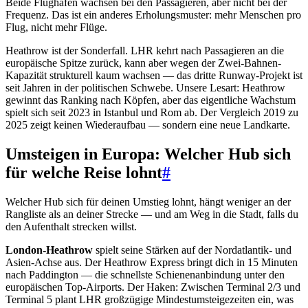
Beide Flughäfen wachsen bei den Passagieren, aber nicht bei der
Frequenz. Das ist ein anderes Erholungsmuster: mehr Menschen pro
Flug, nicht mehr Flüge.
Heathrow ist der Sonderfall. LHR kehrt nach Passagieren an die
europäische Spitze zurück, kann aber wegen der Zwei-Bahnen-
Kapazität strukturell kaum wachsen — das dritte Runway-Projekt ist
seit Jahren in der politischen Schwebe. Unsere Lesart: Heathrow
gewinnt das Ranking nach Köpfen, aber das eigentliche Wachstum
spielt sich seit 2023 in Istanbul und Rom ab. Der Vergleich 2019 zu
2025 zeigt keinen Wiederaufbau — sondern eine neue Landkarte.
Umsteigen in Europa: Welcher Hub sich
für welche Reise lohnt
#
Welcher Hub sich für deinen Umstieg lohnt, hängt weniger an der
Rangliste als an deiner Strecke — und am Weg in die Stadt, falls du
den Aufenthalt strecken willst.
London-Heathrow
spielt seine Stärken auf der Nordatlantik- und
Asien-Achse aus. Der Heathrow Express bringt dich in 15 Minuten
nach Paddington — die schnellste Schienenanbindung unter den
europäischen Top-Airports. Der Haken: Zwischen Terminal 2/3 und
Terminal 5 plant LHR großzügige Mindestumsteigezeiten ein, was