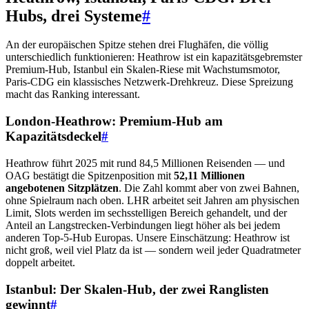
Hubs, drei Systeme
#
An der europäischen Spitze stehen drei Flughäfen, die völlig
unterschiedlich funktionieren: Heathrow ist ein kapazitätsgebremster
Premium-Hub, Istanbul ein Skalen-Riese mit Wachstumsmotor,
Paris-CDG ein klassisches Netzwerk-Drehkreuz. Diese Spreizung
macht das Ranking interessant.
London-Heathrow: Premium-Hub am
Kapazitätsdeckel
#
Heathrow führt 2025 mit rund 84,5 Millionen Reisenden — und
OAG bestätigt die Spitzenposition mit
52,11 Millionen
angebotenen Sitzplätzen
. Die Zahl kommt aber von zwei Bahnen,
ohne Spielraum nach oben. LHR arbeitet seit Jahren am physischen
Limit, Slots werden im sechsstelligen Bereich gehandelt, und der
Anteil an Langstrecken-Verbindungen liegt höher als bei jedem
anderen Top-5-Hub Europas. Unsere Einschätzung: Heathrow ist
nicht groß, weil viel Platz da ist — sondern weil jeder Quadratmeter
doppelt arbeitet.
Istanbul: Der Skalen-Hub, der zwei Ranglisten
gewinnt
#