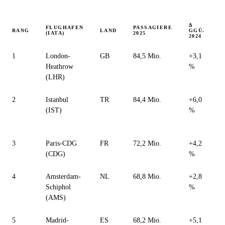
Δ
FLUGHAFEN
PASSAGIERE
RANG
LAND
GGÜ.
N
(IATA)
2025
2024
1
London-
GB
84,5 Mio.
+3,1
K
Heathrow
%
2
(LHR)
2
Istanbul
TR
84,4 Mio.
+6,0
P
(IST)
%
B
F
3
Paris-CDG
FR
72,2 Mio.
+4,2
S
(CDG)
%
Ü
4
Amsterdam-
NL
68,8 Mio.
+2,8
S
Schiphol
%
4
(AMS)
B
5
Madrid-
ES
68,2 Mio.
+5,1
L