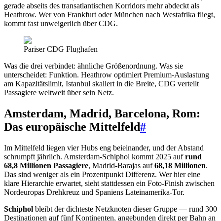
gerade abseits des transatlantischen Korridors mehr abdeckt als
Heathrow. Wer von Frankfurt oder München nach Westafrika fliegt,
kommt fast unweigerlich über CDG.
Pariser CDG Flughafen
Was die drei verbindet: ähnliche Größenordnung. Was sie
unterscheidet: Funktion. Heathrow optimiert Premium-Auslastung
am Kapazitätslimit, Istanbul skaliert in die Breite, CDG verteilt
Passagiere weltweit über sein Netz.
Amsterdam, Madrid, Barcelona, Rom:
Das europäische Mittelfeld
#
Im Mittelfeld liegen vier Hubs eng beieinander, und der Abstand
schrumpft jährlich. Amsterdam-Schiphol kommt 2025 auf
rund
68,8 Millionen Passagiere
, Madrid-Barajas auf
68,18 Millionen
.
Das sind weniger als ein Prozentpunkt Differenz. Wer hier eine
klare Hierarchie erwartet, sieht stattdessen ein Foto-Finish zwischen
Nordeuropas Drehkreuz und Spaniens Lateinamerika-Tor.
Schiphol
bleibt der dichteste Netzknoten dieser Gruppe — rund 300
Destinationen auf fünf Kontinenten, angebunden direkt per Bahn an