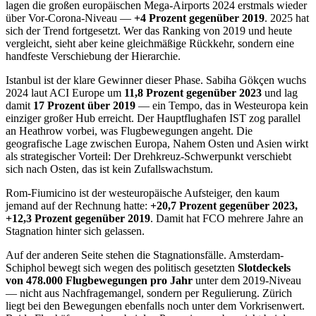
lagen die großen europäischen Mega-Airports 2024 erstmals wieder
über Vor-Corona-Niveau —
+4 Prozent gegenüber 2019
. 2025 hat
sich der Trend fortgesetzt. Wer das Ranking von 2019 und heute
vergleicht, sieht aber keine gleichmäßige Rückkehr, sondern eine
handfeste Verschiebung der Hierarchie.
Istanbul ist der klare Gewinner dieser Phase. Sabiha Gökçen wuchs
2024 laut ACI Europe um
11,8 Prozent gegenüber 2023
und lag
damit
17 Prozent über 2019
— ein Tempo, das in Westeuropa kein
einziger großer Hub erreicht. Der Hauptflughafen IST zog parallel
an Heathrow vorbei, was Flugbewegungen angeht. Die
geografische Lage zwischen Europa, Nahem Osten und Asien wirkt
als strategischer Vorteil: Der Drehkreuz-Schwerpunkt verschiebt
sich nach Osten, das ist kein Zufallswachstum.
Rom-Fiumicino ist der westeuropäische Aufsteiger, den kaum
jemand auf der Rechnung hatte:
+20,7 Prozent gegenüber 2023,
+12,3 Prozent gegenüber 2019
. Damit hat FCO mehrere Jahre an
Stagnation hinter sich gelassen.
Auf der anderen Seite stehen die Stagnationsfälle. Amsterdam-
Schiphol bewegt sich wegen des politisch gesetzten
Slotdeckels
von 478.000 Flugbewegungen pro Jahr
unter dem 2019-Niveau
— nicht aus Nachfragemangel, sondern per Regulierung. Zürich
liegt bei den Bewegungen ebenfalls noch unter dem Vorkrisenwert.