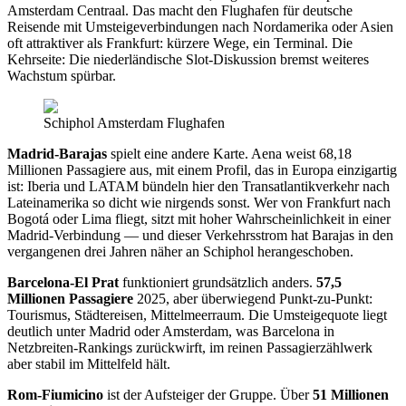
Amsterdam Centraal. Das macht den Flughafen für deutsche
Reisende mit Umsteigeverbindungen nach Nordamerika oder Asien
oft attraktiver als Frankfurt: kürzere Wege, ein Terminal. Die
Kehrseite: Die niederländische Slot-Diskussion bremst weiteres
Wachstum spürbar.
Schiphol Amsterdam Flughafen
Madrid-Barajas
spielt eine andere Karte. Aena weist 68,18
Millionen Passagiere aus, mit einem Profil, das in Europa einzigartig
ist: Iberia und LATAM bündeln hier den Transatlantikverkehr nach
Lateinamerika so dicht wie nirgends sonst. Wer von Frankfurt nach
Bogotá oder Lima fliegt, sitzt mit hoher Wahrscheinlichkeit in einer
Madrid-Verbindung — und dieser Verkehrsstrom hat Barajas in den
vergangenen drei Jahren näher an Schiphol herangeschoben.
Barcelona-El Prat
funktioniert grundsätzlich anders.
57,5
Millionen Passagiere
2025, aber überwiegend Punkt-zu-Punkt:
Tourismus, Städtereisen, Mittelmeerraum. Die Umsteigequote liegt
deutlich unter Madrid oder Amsterdam, was Barcelona in
Netzbreiten-Rankings zurückwirft, im reinen Passagierzählwerk
aber stabil im Mittelfeld hält.
Rom-Fiumicino
ist der Aufsteiger der Gruppe. Über
51 Millionen