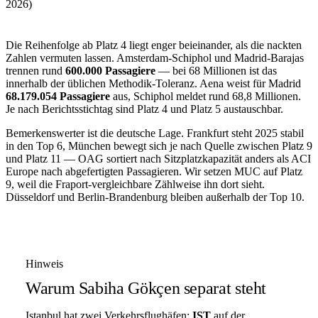
2026)
Die Reihenfolge ab Platz 4 liegt enger beieinander, als die nackten
Zahlen vermuten lassen. Amsterdam-Schiphol und Madrid-Barajas
trennen rund
600.000 Passagiere
— bei 68 Millionen ist das
innerhalb der üblichen Methodik-Toleranz. Aena weist für Madrid
68.179.054 Passagiere
aus, Schiphol meldet rund 68,8 Millionen.
Je nach Berichtsstichtag sind Platz 4 und Platz 5 austauschbar.
Bemerkenswerter ist die deutsche Lage. Frankfurt steht 2025 stabil
in den Top 6, München bewegt sich je nach Quelle zwischen Platz 9
und Platz 11 — OAG sortiert nach Sitzplatzkapazität anders als ACI
Europe nach abgefertigten Passagieren. Wir setzen MUC auf Platz
9, weil die Fraport-vergleichbare Zählweise ihn dort sieht.
Düsseldorf und Berlin-Brandenburg bleiben außerhalb der Top 10.
Hinweis
Warum Sabiha Gökçen separat steht
Istanbul hat zwei Verkehrsflughäfen:
IST
auf der