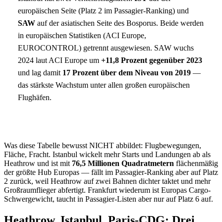
europäischen Seite (Platz 2 im Passagier-Ranking) und
SAW
auf der asiatischen Seite des Bosporus. Beide werden
in europäischen Statistiken (ACI Europe,
EUROCONTROL) getrennt ausgewiesen. SAW wuchs
2024 laut ACI Europe um
+11,8 Prozent gegenüber 2023
und lag damit
17 Prozent über dem Niveau von 2019
—
das stärkste Wachstum unter allen großen europäischen
Flughäfen.
Was diese Tabelle bewusst NICHT abbildet: Flugbewegungen,
Fläche, Fracht. Istanbul wickelt mehr Starts und Landungen ab als
Heathrow und ist mit
76,5 Millionen Quadratmetern
flächenmäßig
der größte Hub Europas — fällt im Passagier-Ranking aber auf Platz
2 zurück, weil Heathrow auf zwei Bahnen dichter taktet und mehr
Großraumflieger abfertigt. Frankfurt wiederum ist Europas Cargo-
Schwergewicht, taucht in Passagier-Listen aber nur auf Platz 6 auf.
Heathrow, Istanbul, Paris-CDG: Drei