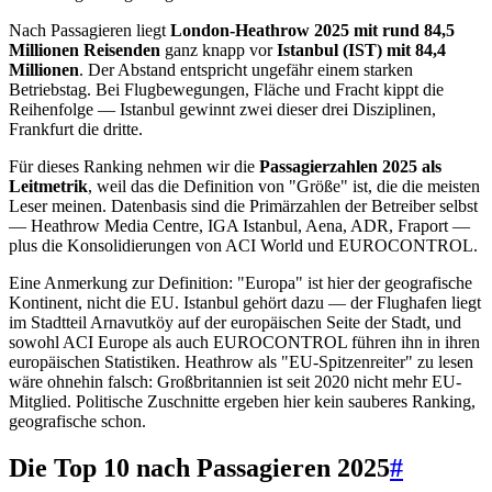
Nach Passagieren liegt
London-Heathrow 2025 mit rund 84,5
Millionen Reisenden
ganz knapp vor
Istanbul (IST) mit 84,4
Millionen
. Der Abstand entspricht ungefähr einem starken
Betriebstag. Bei Flugbewegungen, Fläche und Fracht kippt die
Reihenfolge — Istanbul gewinnt zwei dieser drei Disziplinen,
Frankfurt die dritte.
Für dieses Ranking nehmen wir die
Passagierzahlen 2025 als
Leitmetrik
, weil das die Definition von "Größe" ist, die die meisten
Leser meinen. Datenbasis sind die Primärzahlen der Betreiber selbst
— Heathrow Media Centre, IGA Istanbul, Aena, ADR, Fraport —
plus die Konsolidierungen von ACI World und EUROCONTROL.
Eine Anmerkung zur Definition: "Europa" ist hier der geografische
Kontinent, nicht die EU. Istanbul gehört dazu — der Flughafen liegt
im Stadtteil Arnavutköy auf der europäischen Seite der Stadt, und
sowohl ACI Europe als auch EUROCONTROL führen ihn in ihren
europäischen Statistiken. Heathrow als "EU-Spitzenreiter" zu lesen
wäre ohnehin falsch: Großbritannien ist seit 2020 nicht mehr EU-
Mitglied. Politische Zuschnitte ergeben hier kein sauberes Ranking,
geografische schon.
Die Top 10 nach Passagieren 2025
#