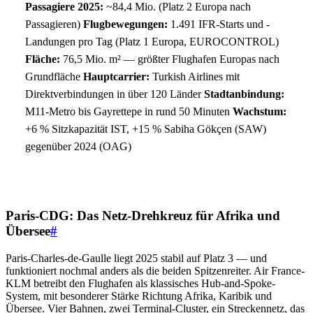
Passagiere 2025:
~84,4 Mio. (Platz 2 Europa nach
Passagieren)
Flugbewegungen:
1.491 IFR-Starts und -
Landungen pro Tag (Platz 1 Europa, EUROCONTROL)
Fläche:
76,5 Mio. m² — größter Flughafen Europas nach
Grundfläche
Hauptcarrier:
Turkish Airlines mit
Direktverbindungen in über 120 Länder
Stadtanbindung:
M11-Metro bis Gayrettepe in rund 50 Minuten
Wachstum:
+6 % Sitzkapazität IST, +15 % Sabiha Gökçen (SAW)
gegenüber 2024 (OAG)
Paris-CDG: Das Netz-Drehkreuz für Afrika und
Übersee
#
Paris-Charles-de-Gaulle liegt 2025 stabil auf Platz 3 — und
funktioniert nochmal anders als die beiden Spitzenreiter. Air France-
KLM betreibt den Flughafen als klassisches Hub-and-Spoke-
System, mit besonderer Stärke Richtung Afrika, Karibik und
Übersee. Vier Bahnen, zwei Terminal-Cluster, ein Streckennetz, das