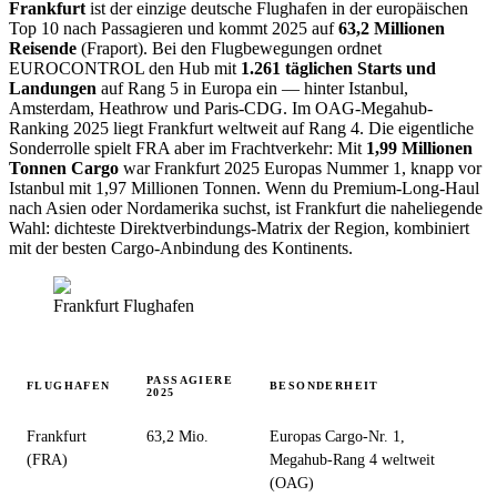
Frankfurt
ist der einzige deutsche Flughafen in der europäischen
Top 10 nach Passagieren und kommt 2025 auf
63,2 Millionen
Reisende
(Fraport). Bei den Flugbewegungen ordnet
EUROCONTROL den Hub mit
1.261 täglichen Starts und
Landungen
auf Rang 5 in Europa ein — hinter Istanbul,
Amsterdam, Heathrow und Paris-CDG. Im OAG-Megahub-
Ranking 2025 liegt Frankfurt weltweit auf Rang 4. Die eigentliche
Sonderrolle spielt FRA aber im Fracht­verkehr: Mit
1,99 Millionen
Tonnen Cargo
war Frankfurt 2025 Europas Nummer 1, knapp vor
Istanbul mit 1,97 Millionen Tonnen. Wenn du Premium-Long-Haul
nach Asien oder Nordamerika suchst, ist Frankfurt die naheliegende
Wahl: dichteste Direktverbindungs-Matrix der Region, kombiniert
mit der besten Cargo-Anbindung des Kontinents.
Frankfurt Flughafen
PASSAGIERE
FLUGHAFEN
BESONDERHEIT
2025
Frankfurt
63,2 Mio.
Europas Cargo-Nr. 1,
(FRA)
Megahub-Rang 4 weltweit
(OAG)