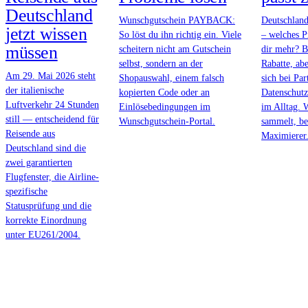
Deutschland
Wunschgutschein PAYBACK:
Deutschlan
jetzt wissen
So löst du ihn richtig ein. Viele
– welches 
müssen
scheitern nicht am Gutschein
dir mehr? B
selbst, sondern an der
Rabatte, abe
Am 29. Mai 2026 steht
Shopauswahl, einem falsch
sich bei Par
der italienische
kopierten Code oder an
Datenschut
Luftverkehr 24 Stunden
Einlösebedingungen im
im Alltag. 
still — entscheidend für
Wunschgutschein-Portal.
sammelt, be
Reisende aus
Maximierer
Deutschland sind die
zwei garantierten
Flugfenster, die Airline-
spezifische
Statusprüfung und die
korrekte Einordnung
unter EU261/2004.