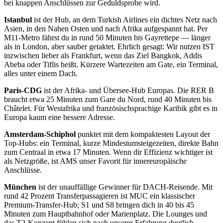
bei knappen Anschlüssen zur Geduldsprobe wird.
Istanbul
ist der Hub, an dem Turkish Airlines ein dichtes Netz nach
Asien, in den Nahen Osten und nach Afrika aufgespannt hat. Per
M11-Metro fährst du in rund 50 Minuten bis Gayrettepe — länger
als in London, aber sauber getaktet. Ehrlich gesagt: Wir nutzen IST
inzwischen lieber als Frankfurt, wenn das Ziel Bangkok, Addis
Abeba oder Tiflis heißt. Kürzere Wartezeiten am Gate, ein Terminal,
alles unter einem Dach.
Paris-CDG
ist der Afrika- und Übersee-Hub Europas. Die RER B
braucht etwa 25 Minuten zum Gare du Nord, rund 40 Minuten bis
Châtelet. Für Westafrika und französischsprachige Karibik gibt es in
Europa kaum eine bessere Adresse.
Amsterdam-Schiphol
punktet mit dem kompaktesten Layout der
Top-Hubs: ein Terminal, kurze Mindestumsteigezeiten, direkte Bahn
zum Centraal in etwa 17 Minuten. Wenn dir Effizienz wichtiger ist
als Netzgröße, ist AMS unser Favorit für innereuropäische
Anschlüsse.
München
ist der unauffällige Gewinner für DACH-Reisende. Mit
rund 42 Prozent Transferpassagieren ist MUC ein klassischer
Premium-Transfer-Hub; S1 und S8 bringen dich in 40 bis 45
Minuten zum Hauptbahnhof oder Marienplatz. Die Lounges und
das T2-Konzept fühlen sich nach unserer Erfahrung deutlich