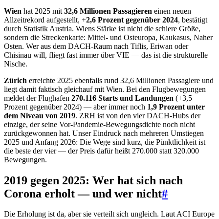
Wien
hat 2025 mit
32,6 Millionen Passagieren
einen neuen
Allzeitrekord aufgestellt,
+2,6 Prozent gegenüber 2024
, bestätigt
durch Statistik Austria. Wiens Stärke ist nicht die schiere Größe,
sondern die Streckenkarte: Mittel- und Osteuropa, Kaukasus, Naher
Osten. Wer aus dem DACH-Raum nach Tiflis, Eriwan oder
Chisinau will, fliegt fast immer über VIE — das ist die strukturelle
Nische.
Zürich
erreichte 2025 ebenfalls rund 32,6 Millionen Passagiere und
liegt damit faktisch gleichauf mit Wien. Bei den Flugbewegungen
meldet der Flughafen
270.116 Starts und Landungen
(+3,5
Prozent gegenüber 2024) — aber immer noch
1,9 Prozent unter
dem Niveau von 2019
. ZRH ist von den vier DACH-Hubs der
einzige, der seine Vor-Pandemie-Bewegungsdichte noch nicht
zurückgewonnen hat. Unser Eindruck nach mehreren Umstiegen
2025 und Anfang 2026: Die Wege sind kurz, die Pünktlichkeit ist
die beste der vier — der Preis dafür heißt 270.000 statt 320.000
Bewegungen.
2019 gegen 2025: Wer hat sich nach
Corona erholt — und wer nicht
#
Die Erholung ist da, aber sie verteilt sich ungleich. Laut ACI Europe