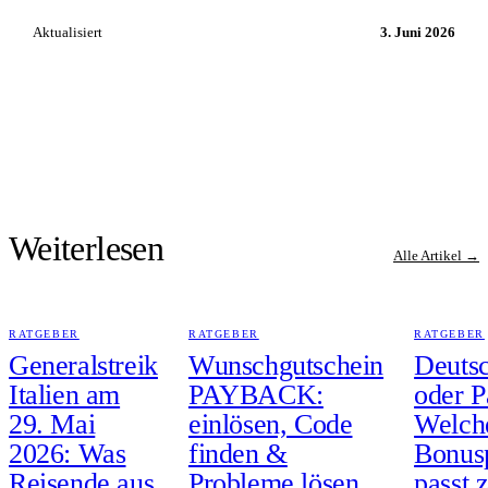
Aktualisiert
3. Juni 2026
Weiterlesen
Alle Artikel →
RATGEBER
RATGEBER
RATGEBER
Generalstreik
Wunschgutschein
Deuts
Italien am
PAYBACK:
oder P
29. Mai
einlösen, Code
Welch
2026: Was
finden &
Bonus
Reisende aus
Probleme lösen
passt 