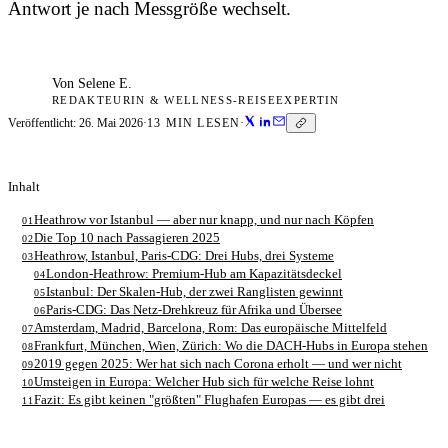
Antwort je nach Messgröße wechselt.
Von
Selene E.
REDAKTEURIN & WELLNESS-REISEEXPERTIN
Veröffentlicht:
26. Mai 2026
·
13
MIN LESEN
·
Inhalt
Heathrow vor Istanbul — aber nur knapp, und nur nach Köpfen
01
Die Top 10 nach Passagieren 2025
02
Heathrow, Istanbul, Paris-CDG: Drei Hubs, drei Systeme
03
London-Heathrow: Premium-Hub am Kapazitätsdeckel
04
Istanbul: Der Skalen-Hub, der zwei Ranglisten gewinnt
05
Paris-CDG: Das Netz-Drehkreuz für Afrika und Übersee
06
Amsterdam, Madrid, Barcelona, Rom: Das europäische Mittelfeld
07
Frankfurt, München, Wien, Zürich: Wo die DACH-Hubs in Europa stehen
08
2019 gegen 2025: Wer hat sich nach Corona erholt — und wer nicht
09
Umsteigen in Europa: Welcher Hub sich für welche Reise lohnt
10
Fazit: Es gibt keinen "größten" Flughafen Europas — es gibt drei
11