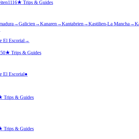
iten
1116
★
Trips & Guides
madura
→
Galicien
→
Kanaren
→
Kantabrien
→
Kastilien-La Mancha
→
Ka
→
 El Escorial
→
n
50
★
Trips & Guides
 El Escorial
●
★
Trips & Guides
★
Trips & Guides