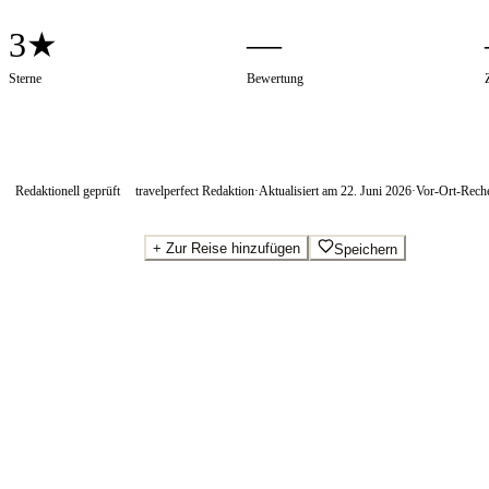
3★
—
Sterne
Bewertung
Redaktionell geprüft
travelperfect Redaktion
·
Aktualisiert am
22. Juni 2026
·
Vor-Ort-Rech
+
Zur Reise hinzufügen
Speichern
Beste Preise · Anbieter vergleichen
Wo Sie buchen.