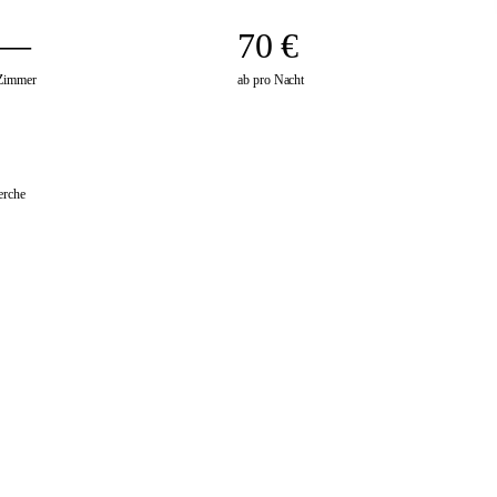
—
70 €
Zimmer
ab pro Nacht
erche