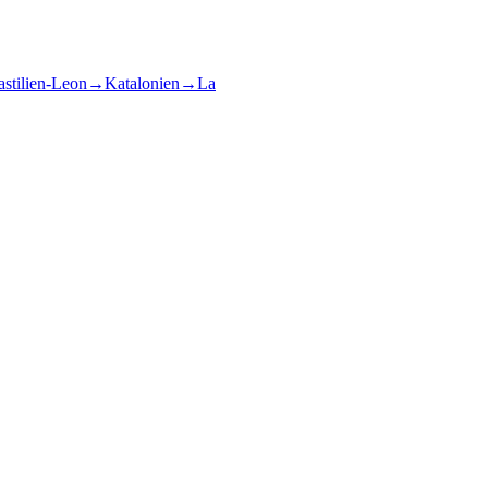
stilien-Leon
→
Katalonien
→
La