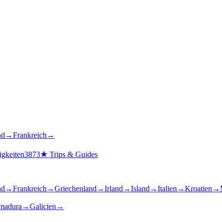
nd
→
Frankreich
→
gkeiten
3873
★
Trips & Guides
nd
→
Frankreich
→
Griechenland
→
Irland
→
Island
→
Italien
→
Kroatien
→
madura
→
Galicien
→