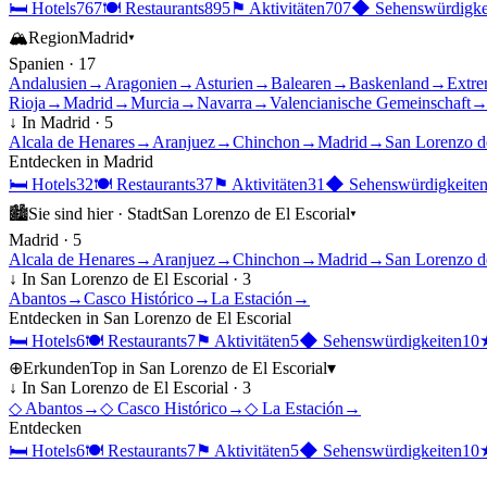
🛏
Hotels
767
🍽
Restaurants
895
⚑
Aktivitäten
707
◆
Sehenswürdigke
🏔
Region
Madrid
▾
Spanien
·
17
Andalusien
→
Aragonien
→
Asturien
→
Balearen
→
Baskenland
→
Extre
Rioja
→
Madrid
→
Murcia
→
Navarra
→
Valencianische Gemeinschaft
↓ In
Madrid
·
5
Alcala de Henares
→
Aranjuez
→
Chinchon
→
Madrid
→
San Lorenzo de
Entdecken in
Madrid
🛏
Hotels
32
🍽
Restaurants
37
⚑
Aktivitäten
31
◆
Sehenswürdigkeite
🏙
Sie sind hier ·
Stadt
San Lorenzo de El Escorial
▾
Madrid
·
5
Alcala de Henares
→
Aranjuez
→
Chinchon
→
Madrid
→
San Lorenzo de
↓ In
San Lorenzo de El Escorial
·
3
Abantos
→
Casco Histórico
→
La Estación
→
Entdecken in
San Lorenzo de El Escorial
🛏
Hotels
6
🍽
Restaurants
7
⚑
Aktivitäten
5
◆
Sehenswürdigkeiten
10
⊕
Erkunden
Top in
San Lorenzo de El Escorial
▾
↓ In
San Lorenzo de El Escorial
·
3
◇
Abantos
→
◇
Casco Histórico
→
◇
La Estación
→
Entdecken
🛏
Hotels
6
🍽
Restaurants
7
⚑
Aktivitäten
5
◆
Sehenswürdigkeiten
10