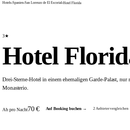
Hotels
Spanien
San Lorenzo de El Escorial
›
›
›
Hotel Florida
3★
Hotel Florid
Drei-Sterne-Hotel in einem ehemaligen Garde-Palast, nur
Monasterio.
70
€
2
Anbieter vergleichen 
Auf Booking buchen
→
Ab pro Nacht