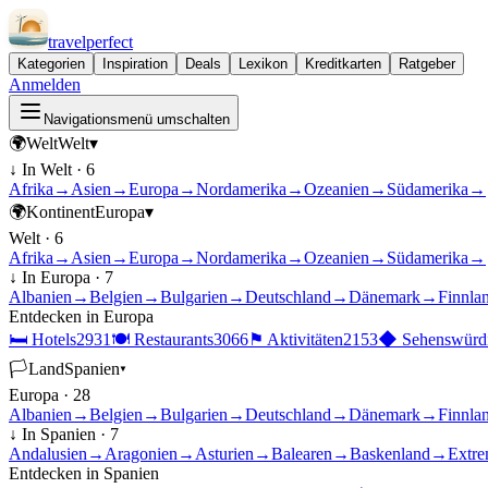
travel
perfect
Kategorien
Inspiration
Deals
Lexikon
Kreditkarten
Ratgeber
Anmelden
Navigationsmenü umschalten
🌍
Welt
Welt
▾
↓ In
Welt
·
6
Afrika
→
Asien
→
Europa
→
Nordamerika
→
Ozeanien
→
Südamerika
→
🌍
Kontinent
Europa
▾
Welt
·
6
Afrika
→
Asien
→
Europa
→
Nordamerika
→
Ozeanien
→
Südamerika
→
↓ In
Europa
·
7
Albanien
→
Belgien
→
Bulgarien
→
Deutschland
→
Dänemark
→
Finnla
Entdecken in
Europa
🛏
Hotels
2931
🍽
Restaurants
3066
⚑
Aktivitäten
2153
◆
Sehenswürdi
🏳
Land
Spanien
▾
Europa
·
28
Albanien
→
Belgien
→
Bulgarien
→
Deutschland
→
Dänemark
→
Finnla
↓ In
Spanien
·
7
Andalusien
→
Aragonien
→
Asturien
→
Balearen
→
Baskenland
→
Extre
Entdecken in
Spanien