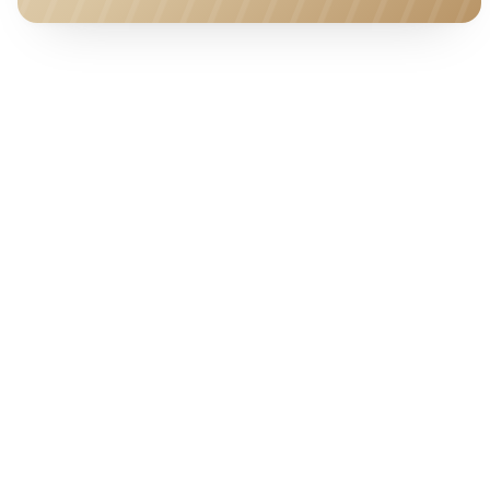
HOTEL · COVER
Ab pro Nacht
70
€