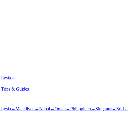
laysia
→
★
Trips & Guides
laysia
→
Malediven
→
Nepal
→
Oman
→
Philippinen
→
Singapur
→
Sri L