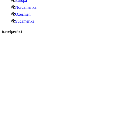
🌍
Europa
🌍
Nordamerika
🌍
Ozeanien
🌍
Südamerika
travelperfect