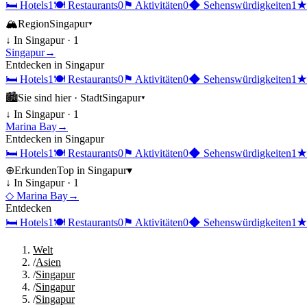
🛏
Hotels
1
🍽
Restaurants
0
⚑
Aktivitäten
0
◆
Sehenswürdigkeiten
1
🏔
Region
Singapur
▾
↓ In
Singapur
·
1
Singapur
→
Entdecken in
Singapur
🛏
Hotels
1
🍽
Restaurants
0
⚑
Aktivitäten
0
◆
Sehenswürdigkeiten
1
🏙
Sie sind hier ·
Stadt
Singapur
▾
↓ In
Singapur
·
1
Marina Bay
→
Entdecken in
Singapur
🛏
Hotels
1
🍽
Restaurants
0
⚑
Aktivitäten
0
◆
Sehenswürdigkeiten
1
⊕
Erkunden
Top in
Singapur
▾
↓ In
Singapur
·
1
◇
Marina Bay
→
Entdecken
🛏
Hotels
1
🍽
Restaurants
0
⚑
Aktivitäten
0
◆
Sehenswürdigkeiten
1
Welt
/
Asien
/
Singapur
/
Singapur
/
Singapur