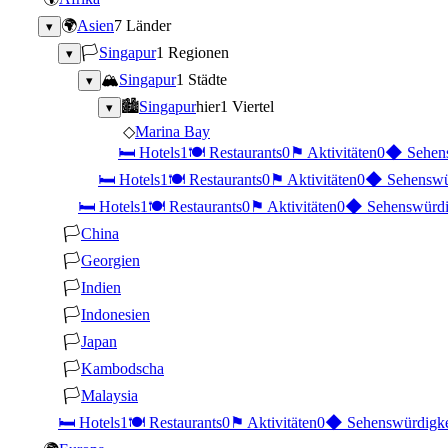
🌍
Asien
7 Länder
▾
🏳
Singapur
1 Regionen
▾
🏔
Singapur
1 Städte
▾
🏙
Singapur
hier
1 Viertel
▾
◇
Marina Bay
🛏
Hotels
1
🍽
Restaurants
0
⚑
Aktivitäten
0
◆
Sehen
🛏
Hotels
1
🍽
Restaurants
0
⚑
Aktivitäten
0
◆
Sehenswü
🛏
Hotels
1
🍽
Restaurants
0
⚑
Aktivitäten
0
◆
Sehenswürdi
🏳
China
🏳
Georgien
🏳
Indien
🏳
Indonesien
🏳
Japan
🏳
Kambodscha
🏳
Malaysia
🛏
Hotels
1
🍽
Restaurants
0
⚑
Aktivitäten
0
◆
Sehenswürdigke