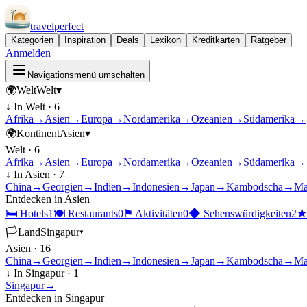
travel
perfect
Kategorien
Inspiration
Deals
Lexikon
Kreditkarten
Ratgeber
Anmelden
Navigationsmenü umschalten
🌍
Welt
Welt
▾
↓ In
Welt
·
6
Afrika
→
Asien
→
Europa
→
Nordamerika
→
Ozeanien
→
Südamerika
→
🌍
Kontinent
Asien
▾
Welt
·
6
Afrika
→
Asien
→
Europa
→
Nordamerika
→
Ozeanien
→
Südamerika
→
↓ In
Asien
·
7
China
→
Georgien
→
Indien
→
Indonesien
→
Japan
→
Kambodscha
→
Ma
Entdecken in
Asien
🛏
Hotels
1
🍽
Restaurants
0
⚑
Aktivitäten
0
◆
Sehenswürdigkeiten
2
🏳
Land
Singapur
▾
Asien
·
16
China
→
Georgien
→
Indien
→
Indonesien
→
Japan
→
Kambodscha
→
Ma
↓ In
Singapur
·
1
Singapur
→
Entdecken in
Singapur