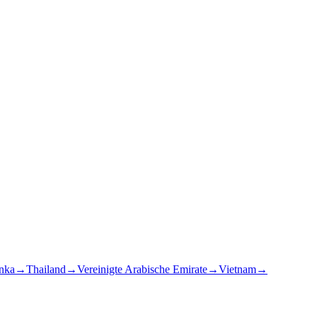
anka
→
Thailand
→
Vereinigte Arabische Emirate
→
Vietnam
→