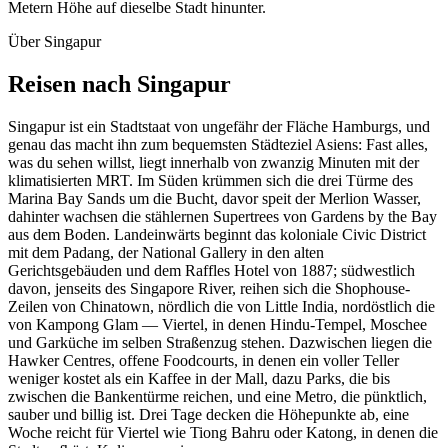
Metern Höhe auf dieselbe Stadt hinunter.
Über Singapur
Reisen nach
Singapur
Singapur ist ein Stadtstaat von ungefähr der Fläche Hamburgs, und
genau das macht ihn zum bequemsten Städteziel Asiens: Fast alles,
was du sehen willst, liegt innerhalb von zwanzig Minuten mit der
klimatisierten MRT. Im Süden krümmen sich die drei Türme des
Marina Bay Sands um die Bucht, davor speit der Merlion Wasser,
dahinter wachsen die stählernen Supertrees von Gardens by the Bay
aus dem Boden. Landeinwärts beginnt das koloniale Civic District
mit dem Padang, der National Gallery in den alten
Gerichtsgebäuden und dem Raffles Hotel von 1887; südwestlich
davon, jenseits des Singapore River, reihen sich die Shophouse-
Zeilen von Chinatown, nördlich die von Little India, nordöstlich die
von Kampong Glam — Viertel, in denen Hindu-Tempel, Moschee
und Garküche im selben Straßenzug stehen. Dazwischen liegen die
Hawker Centres, offene Foodcourts, in denen ein voller Teller
weniger kostet als ein Kaffee in der Mall, dazu Parks, die bis
zwischen die Bankentürme reichen, und eine Metro, die pünktlich,
sauber und billig ist. Drei Tage decken die Höhepunkte ab, eine
Woche reicht für Viertel wie Tiong Bahru oder Katong, in denen die