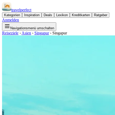
travel
perfect
Kategorien
Inspiration
Deals
Lexikon
Kreditkarten
Ratgeber
Anmelden
Navigationsmenü umschalten
Reiseziele
›
Asien
›
Singapur
›
Singapur