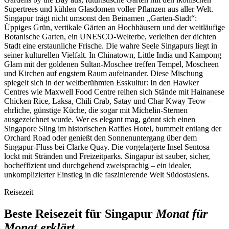
Supertrees und kühlen Glasdomen voller Pflanzen aus aller Welt.
Singapur trägt nicht umsonst den Beinamen „Garten-Stadt“:
Üppiges Grün, vertikale Gärten an Hochhäusern und der weitläufige
Botanische Garten, ein UNESCO-Welterbe, verleihen der dichten
Stadt eine erstaunliche Frische. Die wahre Seele Singapurs liegt in
seiner kulturellen Vielfalt. In Chinatown, Little India und Kampong
Glam mit der goldenen Sultan-Moschee treffen Tempel, Moscheen
und Kirchen auf engstem Raum aufeinander. Diese Mischung
spiegelt sich in der weltberühmten Esskultur: In den Hawker
Centres wie Maxwell Food Centre reihen sich Stände mit Hainanese
Chicken Rice, Laksa, Chili Crab, Satay und Char Kway Teow –
ehrliche, günstige Küche, die sogar mit Michelin-Sternen
ausgezeichnet wurde. Wer es elegant mag, gönnt sich einen
Singapore Sling im historischen Raffles Hotel, bummelt entlang der
Orchard Road oder genießt den Sonnenuntergang über dem
Singapur-Fluss bei Clarke Quay. Die vorgelagerte Insel Sentosa
lockt mit Stränden und Freizeitparks. Singapur ist sauber, sicher,
hocheffizient und durchgehend zweisprachig – ein idealer,
unkomplizierter Einstieg in die faszinierende Welt Südostasiens.
Reisezeit
Beste Reisezeit für Singapur
Monat für
Monat erklärt